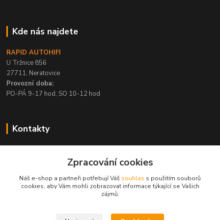
Kde nás najdete
RAPID AUTOHIFI
U Tržnice 856
27711, Neratovice
Provozní doba:
PO-PÁ 9-17 hod, SO 10-12 hod
Kontakty
+420 315 695 567
Zpracování cookies
PO-PÁ / 9-17 hod, SO 10-12 hod
Náš e-shop a partneři potřebují Váš
souhlas
s použitím souborů
info@rapid-autohifi.com
cookies, aby Vám mohli zobrazovat informace týkající se Vašich
zájmů.