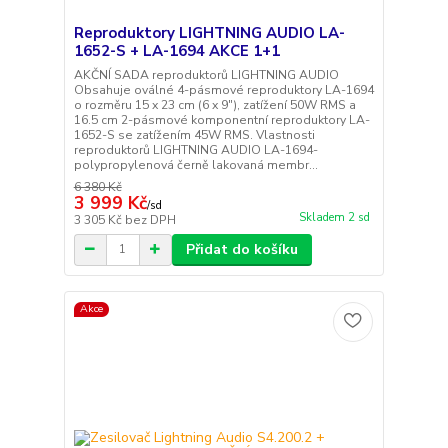
Reproduktory LIGHTNING AUDIO LA-
1652-S + LA-1694 AKCE 1+1
AKČNÍ SADA reproduktorů LIGHTNING AUDIO
Obsahuje oválné 4-pásmové reproduktory LA-1694
o rozměru 15 x 23 cm (6 x 9"), zatížení 50W RMS a
16.5 cm 2-pásmové komponentní reproduktory LA-
1652-S se zatížením 45W RMS. Vlastnosti
reproduktorů LIGHTNING AUDIO LA-1694-
polypropylenová černě lakovaná membr...
6 380 Kč
3 999 Kč
/
sd
Skladem 2 sd
3 305 Kč
bez DPH
Přidat do košíku
Akce