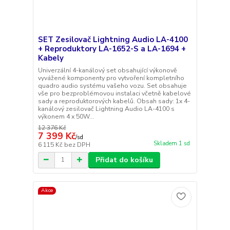
SET Zesilovač Lightning Audio LA-4100
+ Reproduktory LA-1652-S a LA-1694 +
Kabely
Univerzální 4-kanálový set obsahující výkonově
vyvážené komponenty pro vytvoření kompletního
quadro audio systému vašeho vozu. Set obsahuje
vše pro bezproblémovou instalaci včetně kabelové
sady a reproduktorových kabelů. Obsah sady: 1x 4-
kanálový zesilovač Lightning Audio LA-4100 s
výkonem 4 x 50W...
12 376 Kč
7 399 Kč
/
sd
Skladem 1 sd
6 115 Kč
bez DPH
Přidat do košíku
Akce