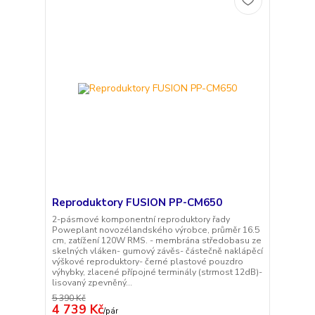
Reproduktory FUSION PP-CM650
2-pásmové komponentní reproduktory řady
Poweplant novozélandského výrobce, průměr 16.5
cm, zatížení 120W RMS. - membrána středobasu ze
skelných vláken- gumový závěs- částečně naklápěcí
výškové reproduktory- černé plastové pouzdro
výhybky, zlacené přípojné terminály (strmost 12dB)-
lisovaný zpevněný...
5 390 Kč
4 739 Kč
/
pár