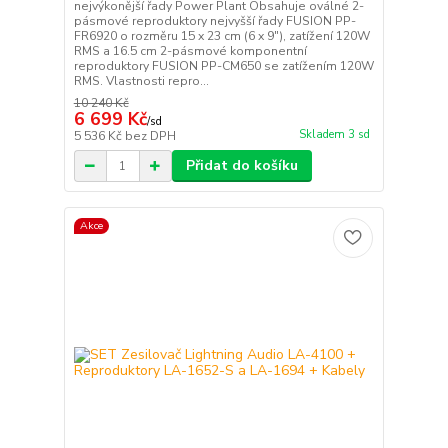
nejvýkonější řady Power Plant Obsahuje oválné 2-
pásmové reproduktory nejvyšší řady FUSION PP-
FR6920 o rozměru 15 x 23 cm (6 x 9"), zatížení 120W
RMS a 16.5 cm 2-pásmové komponentní
reproduktory FUSION PP-CM650 se zatížením 120W
RMS. Vlastnosti repro...
10 240 Kč
6 699 Kč
/
sd
Skladem 3 sd
5 536 Kč
bez DPH
Přidat do košíku
Akce