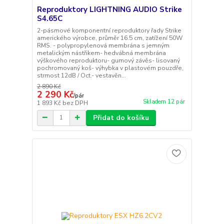
Reproduktory LIGHTNING AUDIO Strike
S4.65C
2-pásmové komponentní reproduktory řady Strike
amerického výrobce, průměr 16.5 cm, zatížení 50W
RMS. - polypropylenová membrána s jemným
metalickým nástřikem- hedvábná membrána
výškového reproduktoru- gumový závěs- lisovaný
pochromovaný koš- výhybka v plastovém pouzdře,
strmost 12dB / Oct.- vestavěn...
2 890 Kč
2 290 Kč
/
pár
Skladem 12 pár
1 893 Kč
bez DPH
Přidat do košíku