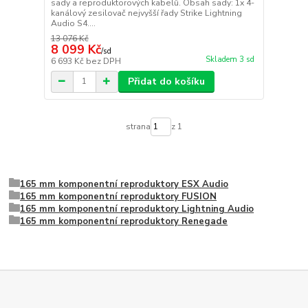
sady a reproduktorových kabelů. Obsah sady: 1x 4-
kanálový zesilovač nejvyšší řady Strike Lightning
Audio S4....
13 076 Kč
8 099 Kč
/
sd
Skladem 3 sd
6 693 Kč
bez DPH
Přidat do košíku
strana
z 1
165 mm komponentní reproduktory ESX Audio
165 mm komponentní reproduktory FUSION
165 mm komponentní reproduktory Lightning Audio
165 mm komponentní reproduktory Renegade