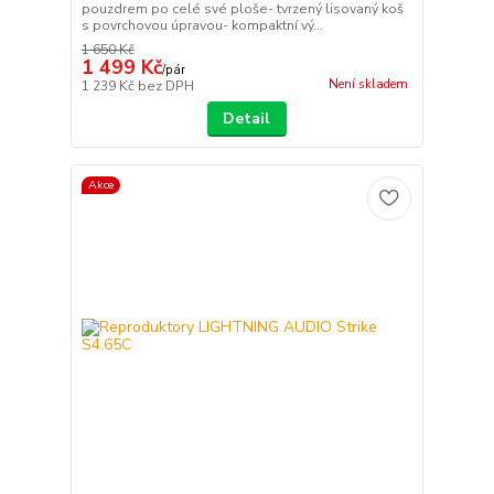
pouzdrem po celé své ploše- tvrzený lisovaný koš
s povrchovou úpravou- kompaktní vý...
1 650 Kč
1 499 Kč
/
pár
Není skladem
1 239 Kč
bez DPH
Detail
Akce