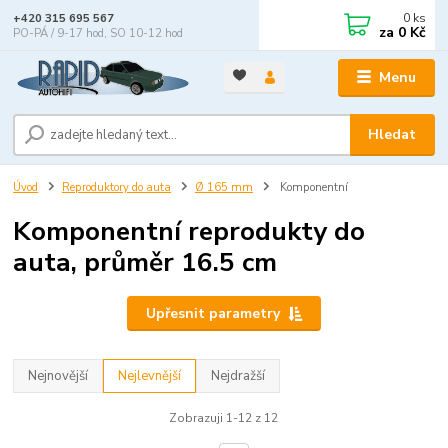
0
ks
+420 315 695 567
za
0 Kč
PO-PÁ / 9-17 hod, SO 10-12 hod
Menu
Hledat
Úvod
Reproduktory do auta
Ø 165 mm
Komponentní
Komponentní reprodukty do
auta, průměr 16.5 cm
Upřesnit parametry
Nejnovější
Nejlevnější
Nejdražší
Zobrazuji 1-12 z 12