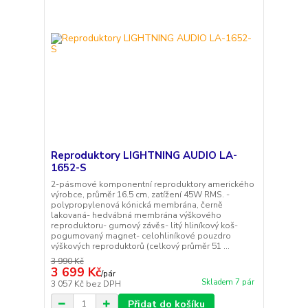
Reproduktory LIGHTNING AUDIO LA-
1652-S
2-pásmové komponentní reproduktory amerického
výrobce, průměr 16.5 cm, zatížení 45W RMS. -
polypropylenová kónická membrána, černě
lakovaná- hedvábná membrána výškového
reproduktoru- gumový závěs- litý hliníkový koš-
pogumovaný magnet- celohliníkové pouzdro
výškových reproduktorů (celkový průměr 51 ...
3 990 Kč
3 699 Kč
/
pár
Skladem 7 pár
3 057 Kč
bez DPH
Přidat do košíku