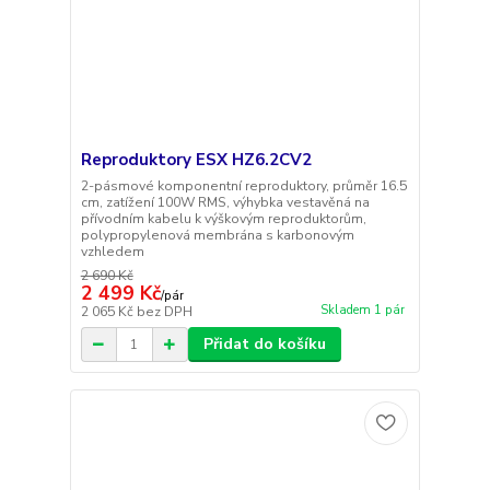
Reproduktory ESX HZ6.2CV2
2-pásmové komponentní reproduktory, průměr 16.5
cm, zatížení 100W RMS, výhybka vestavěná na
přívodním kabelu k výškovým reproduktorům,
polypropylenová membrána s karbonovým
vzhledem
2 690 Kč
2 499 Kč
/
pár
Skladem 1 pár
2 065 Kč
bez DPH
Přidat do košíku