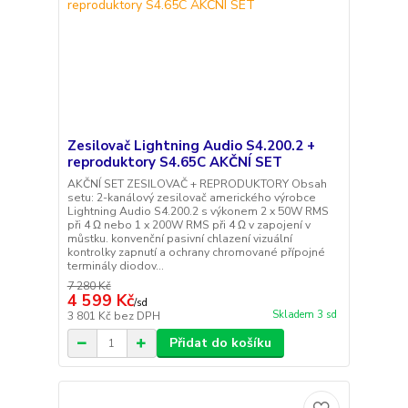
Zesilovač Lightning Audio S4.200.2 +
reproduktory S4.65C AKČNÍ SET
AKČNÍ SET ZESILOVAČ + REPRODUKTORY Obsah
setu: 2-kanálový zesilovač amerického výrobce
Lightning Audio S4.200.2 s výkonem 2 x 50W RMS
při 4 Ω nebo 1 x 200W RMS při 4 Ω v zapojení v
můstku. konvenční pasivní chlazení vizuální
kontrolky zapnutí a ochrany chromované přípojné
terminály diodov...
7 280 Kč
4 599 Kč
/
sd
Skladem 3 sd
3 801 Kč
bez DPH
Přidat do košíku