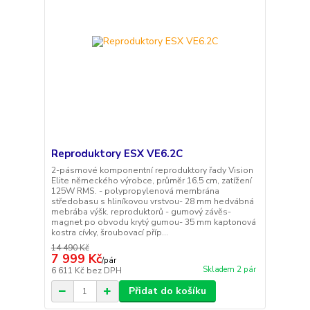
Reproduktory ESX VE6.2C
2-pásmové komponentní reproduktory řady Vision
Elite německého výrobce, průměr 16.5 cm, zatížení
125W RMS. - polypropylenová membrána
středobasu s hliníkovou vrstvou- 28 mm hedvábná
mebrába výšk. reproduktorů - gumový závěs-
magnet po obvodu krytý gumou- 35 mm kaptonová
kostra cívky, šroubovací příp...
14 490 Kč
7 999 Kč
/
pár
Skladem 2 pár
6 611 Kč
bez DPH
Přidat do košíku