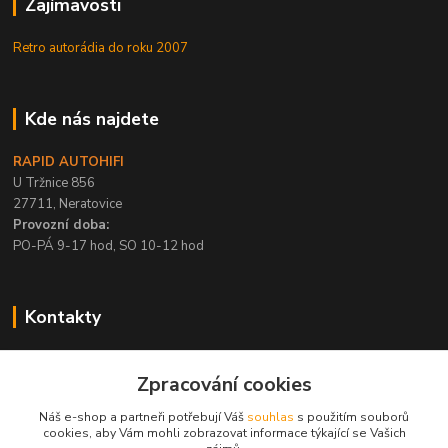
Zajímavosti
Retro autorádia do roku 2007
Kde nás najdete
RAPID AUTOHIFI
U Tržnice 856
27711, Neratovice
Provozní doba:
PO-PÁ 9-17 hod, SO 10-12 hod
Kontakty
+420 315 695 567
Zpracování cookies
PO-PÁ / 9-17 hod, SO 10-12 hod
Náš e-shop a partneři potřebují Váš
souhlas
s použitím souborů
info@rapid-autohifi.com
cookies, aby Vám mohli zobrazovat informace týkající se Vašich