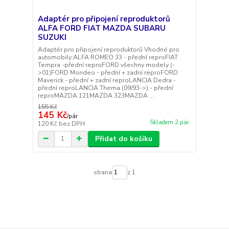
Adaptér pro připojení reproduktorů
ALFA FORD FIAT MAZDA SUBARU
SUZUKI
Adaptér pro připojení reproduktorů Vhodné pro
automobily:ALFA ROMEO 33 - přední reproFIAT
Tempra -přední reproFORD všechny modely (-
>01)FORD Mondeo - přední + zadní reproFORD
Maverick - přední + zadní reproLANCIA Dedra -
přední reproLANCIA Thema (09/93->) - přední
reproMAZDA 121MAZDA 323MAZDA ...
155 Kč
145 Kč
/
pár
Skladem 2 pár
120 Kč
bez DPH
Přidat do košíku
strana
z 1