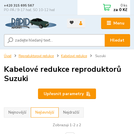
0
ks
+420 315 695 567
za
0 Kč
PO-PÁ / 9-17 hod, SO 10-12 hod
Menu
Hledat
Úvod
Reproduktorové redukce
Kabelové redukce
Suzuki
Kabelové redukce reproduktorů
Suzuki
Upřesnit parametry
Nejnovější
Nejlevnější
Nejdražší
Zobrazuji 1-2 z 2