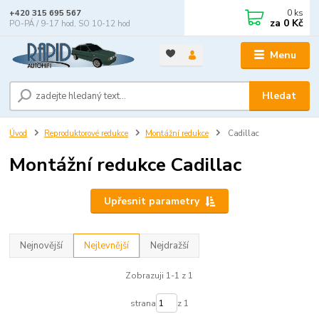
0
ks
+420 315 695 567
za
0 Kč
PO-PÁ / 9-17 hod, SO 10-12 hod
Menu
Hledat
Úvod
Reproduktorové redukce
Montážní redukce
Cadillac
Montážní redukce Cadillac
Upřesnit parametry
Nejnovější
Nejlevnější
Nejdražší
Zobrazuji 1-1 z 1
strana
z 1