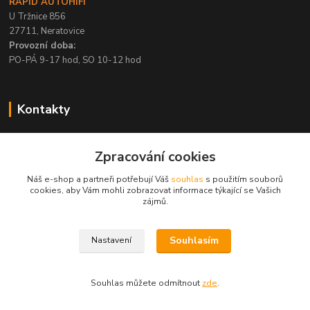
RAPID AUTOHIFI
U Tržnice 856
27711, Neratovice
Provozní doba:
PO-PÁ 9-17 hod, SO 10-12 hod
Kontakty
+420 315 695 567
Zpracování cookies
PO-PÁ / 9-17 hod, SO 10-12 hod
Náš e-shop a partneři potřebují Váš
souhlas
s použitím souborů
info@rapid-autohifi.com
cookies, aby Vám mohli zobrazovat informace týkající se Vašich
zájmů.
Souhlasím
Nastavení
Všechna práva vyhrazena © 2004-2024 Rapid Autohifi
Souhlas můžete odmítnout
zde
.
Vytvořeno na
Eshop-rychle.cz