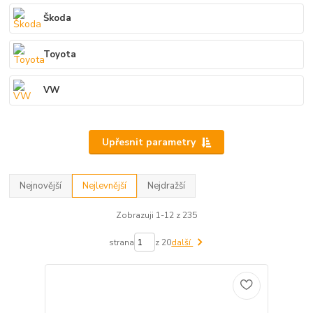
Škoda
Toyota
VW
Upřesnit parametry
Nejnovější
Nejlevnější
Nejdražší
Zobrazuji 1-12 z 235
strana
z 20
další