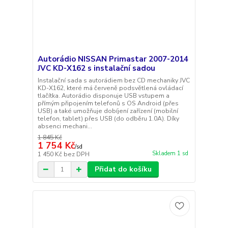
Autorádio NISSAN Primastar 2007-2014
JVC KD-X162 s instalační sadou
Instalační sada s autorádiem bez CD mechaniky JVC
KD-X162, které má červeně podsvětlená ovládací
tlačítka. Autorádio disponuje USB vstupem a
přímým připojením telefonů s OS Android (přes
USB) a také umožňuje dobíjení zařízení (mobilní
telefon, tablet) přes USB (do odběru 1.0A). Díky
absenci mechani...
1 845 Kč
1 754 Kč
/
sd
Skladem 1 sd
1 450 Kč
bez DPH
Přidat do košíku