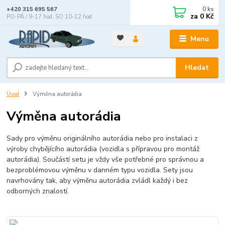
0
ks
+420 315 695 567
za
0 Kč
PO-PÁ / 9-17 hod, SO 10-12 hod
Menu
Hledat
Úvod
Výměna autorádia
Výměna autorádia
Sady pro výměnu originálního autorádia nebo pro instalaci z
výroby chybějícího autorádia (vozidla s přípravou pro montáž
autorádia). Součástí setu je vždy vše potřebné pro správnou a
bezproblémovou výměnu v danném typu vozidla. Sety jsou
navrhovány tak, aby výměnu autorádia zvládl každý i bez
odborných znalostí.