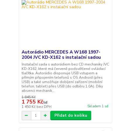
Autorádio MERCEDES A W168 1997-
2004 JVC KD-X162 s instalační sadou
Instalační sada s autorádiem bez CD mechaniky JVC
KD-X162, které má červeně podsvětlené ovládací
tlačítka. Autorádio disponuje USB vstupem a
přímým připojením telefonů s OS Android (přes
USB) a také umožňuje dobíjení zařízení (mobilní
telefon, tablet) přes USB (do odběru 1.0A). Díky
absenci mechanik...
1 845 Kč
1 755 Kč
/
sd
Skladem 1 sd
1 450 Kč
bez DPH
Přidat do košíku