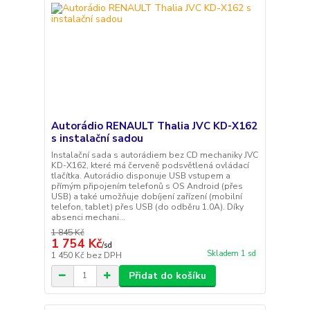
Autorádio RENAULT Thalia JVC KD-X162
s instalační sadou
Instalační sada s autorádiem bez CD mechaniky JVC
KD-X162, které má červeně podsvětlená ovládací
tlačítka. Autorádio disponuje USB vstupem a
přímým připojením telefonů s OS Android (přes
USB) a také umožňuje dobíjení zařízení (mobilní
telefon, tablet) přes USB (do odběru 1.0A). Díky
absenci mechani...
1 845 Kč
1 754 Kč
/
sd
Skladem 1 sd
1 450 Kč
bez DPH
Přidat do košíku