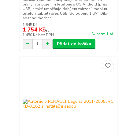
přímým připojením telefonů s OS Android (přes
USB) a také umožňuje dobíjení zařízení (mobilní
telefon, tablet) přes USB (do odběru 1.0A). Díky
absenci mechani...
1 845 Kč
1 754 Kč
/
sd
Skladem 1 sd
1 450 Kč
bez DPH
Přidat do košíku