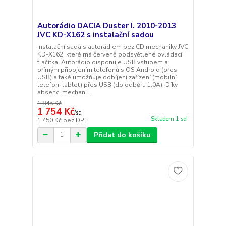
Autorádio DACIA Duster I. 2010-2013
JVC KD-X162 s instalační sadou
Instalační sada s autorádiem bez CD mechaniky JVC
KD-X162, které má červeně podsvětlené ovládací
tlačítka. Autorádio disponuje USB vstupem a
přímým připojením telefonů s OS Android (přes
USB) a také umožňuje dobíjení zařízení (mobilní
telefon, tablet) přes USB (do odběru 1.0A). Díky
absenci mechani...
1 845 Kč
1 754 Kč
/
sd
Skladem 1 sd
1 450 Kč
bez DPH
Přidat do košíku