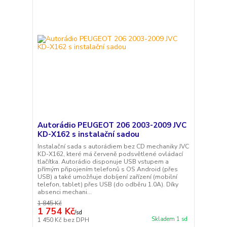
Autorádio PEUGEOT 206 2003-2009 JVC
KD-X162 s instalační sadou
Instalační sada s autorádiem bez CD mechaniky JVC
KD-X162, které má červeně podsvětlené ovládací
tlačítka. Autorádio disponuje USB vstupem a
přímým připojením telefonů s OS Android (přes
USB) a také umožňuje dobíjení zařízení (mobilní
telefon, tablet) přes USB (do odběru 1.0A). Díky
absenci mechani...
1 845 Kč
1 754 Kč
/
sd
Skladem 1 sd
1 450 Kč
bez DPH