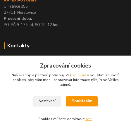
RAPID AUTOHIFI
U Tržnice 856
27711, Neratovice
Provozní doba:
PO-PÁ 9-17 hod, SO 10-12 hod
Kontakty
+420 315 695 567
Zpracování cookies
PO-PÁ / 9-17 hod, SO 10-12 hod
Náš e-shop a partneři potřebují Váš
souhlas
s použitím souborů
info@rapid-autohifi.com
cookies, aby Vám mohli zobrazovat informace týkající se Vašich
zájmů.
Souhlasím
Nastavení
Všechna práva vyhrazena © 2004-2024 Rapid Autohifi
Souhlas můžete odmítnout
zde
.
Vytvořeno na
Eshop-rychle.cz