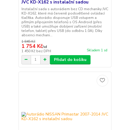
JVC KD-X162 s instalační sadou
Instalační sada s autorádiem bez CD mechaniky JVC
KD-X162, které má červeně podsvětlené ovládací
tlačítka. Autorádio disponuje USB vstupem a
přímým připojením telefonů s OS Android (přes
USB) a také umožňuje dobíjení zařízení (mobilní
telefon, tablet) přes USB (do odběru 1.0A). Díky
absenci mechani...
1 845 Kč
1 754 Kč
/
sd
Skladem 1 sd
1 450 Kč
bez DPH
Přidat do košíku