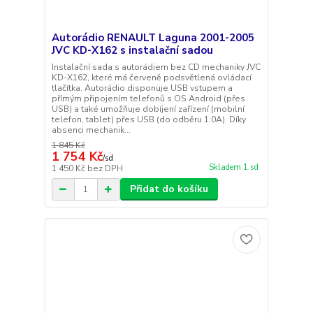
Autorádio RENAULT Laguna 2001-2005
JVC KD-X162 s instalační sadou
Instalační sada s autorádiem bez CD mechaniky JVC
KD-X162, které má červeně podsvětlená ovládací
tlačítka. Autorádio disponuje USB vstupem a
přímým připojením telefonů s OS Android (přes
USB) a také umožňuje dobíjení zařízení (mobilní
telefon, tablet) přes USB (do odběru 1.0A). Díky
absenci mechanik...
1 845 Kč
1 754 Kč
/
sd
Skladem 1 sd
1 450 Kč
bez DPH
Přidat do košíku