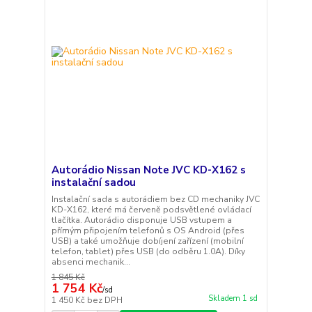
Autorádio Nissan Note JVC KD-X162 s
instalační sadou
Instalační sada s autorádiem bez CD mechaniky JVC
KD-X162, které má červeně podsvětlené ovládací
tlačítka. Autorádio disponuje USB vstupem a
přímým připojením telefonů s OS Android (přes
USB) a také umožňuje dobíjení zařízení (mobilní
telefon, tablet) přes USB (do odběru 1.0A). Díky
absenci mechanik...
1 845 Kč
1 754 Kč
/
sd
Skladem 1 sd
1 450 Kč
bez DPH