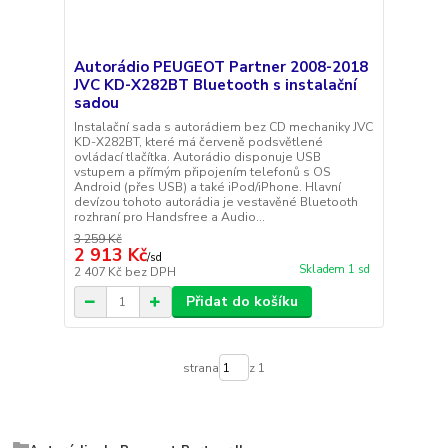
Autorádio PEUGEOT Partner 2008-2018
JVC KD-X282BT Bluetooth s instalační
sadou
Instalační sada s autorádiem bez CD mechaniky JVC
KD-X282BT, které má červeně podsvětlené
ovládací tlačítka. Autorádio disponuje USB
vstupem a přímým připojením telefonů s OS
Android (přes USB) a také iPod/iPhone. Hlavní
devízou tohoto autorádia je vestavěné Bluetooth
rozhraní pro Handsfree a Audio...
3 259 Kč
2 913 Kč
/
sd
Skladem 1 sd
2 407 Kč
bez DPH
Přidat do košíku
strana
z 1