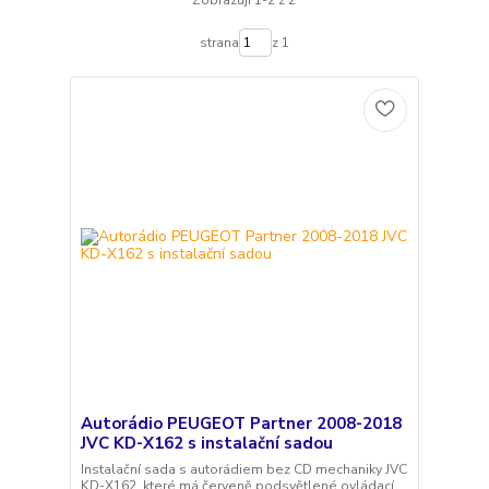
Zobrazuji 1-2 z 2
strana
z 1
Autorádio PEUGEOT Partner 2008-2018
JVC KD-X162 s instalační sadou
Instalační sada s autorádiem bez CD mechaniky JVC
KD-X162, které má červeně podsvětlené ovládací