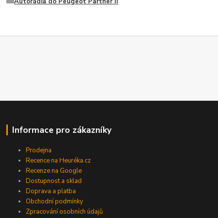
Autorádia do Peugeot Partner II
Informace pro zákazníky
Prodejna
Recence na Heuréka.cz
Recenze na Google
Dostupnost a sklad
Doprava a platba
Obchodní podmínky
Zpracování osobních údajů