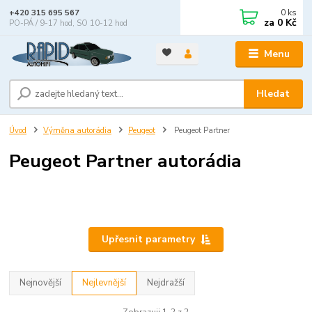
0
ks
+420 315 695 567
za
0 Kč
PO-PÁ / 9-17 hod, SO 10-12 hod
Menu
Hledat
Úvod
Výměna autorádia
Peugeot
Peugeot Partner
Peugeot Partner autorádia
Upřesnit parametry
Nejnovější
Nejlevnější
Nejdražší