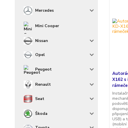
Mercedes
Mini Cooper
Nissan
Opel
Peugeot
Autorá
X162 s 
Renault
rámeče
Instalač
mechani
Seat
podsvětl
disponu
Škoda
připojen
USB) a t
(mobilní
Toyota