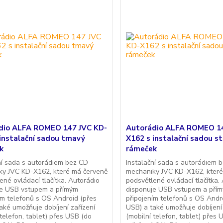
dio ALFA ROMEO 147 JVC KD-
Autorádio ALFA ROMEO 14
instalační sadou tmavý
X162 s instalační sadou st
k
rámeček
ní sada s autorádiem bez CD
Instalační sada s autorádiem 
ky JVC KD-X162, které má červeně
mechaniky JVC KD-X162, které
ené ovládací tlačítka. Autorádio
podsvětlené ovládací tlačítka.
je USB vstupem a přímým
disponuje USB vstupem a pří
ím telefonů s OS Android (přes
připojením telefonů s OS Andr
aké umožňuje dobíjení zařízení
USB) a také umožňuje dobíjení 
 telefon, tablet) přes USB (do
(mobilní telefon, tablet) přes