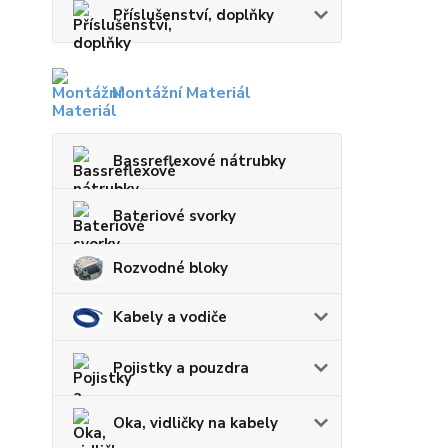
Příslušenství, doplňky
Montážní Materiál
Bassreflexové nátrubky
Bateriové svorky
Rozvodné bloky
Kabely a vodiče
Pojistky a pouzdra
Oka, vidličky na kabely