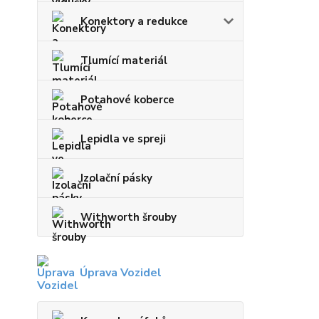
Konektory a redukce
Tlumící materiál
Potahové koberce
Lepidla ve spreji
Izolační pásky
Withworth šrouby
Úprava Vozidel