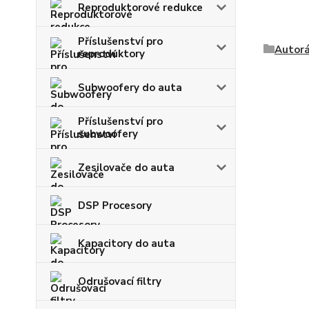
Reproduktorové redukce
Příslušenství pro
Autorá
reproduktory
Subwoofery do auta
Příslušenství pro
subwoofery
Zesilovače do auta
DSP Procesory
Kapacitory do auta
Odrušovací filtry