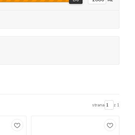
strana
z 1