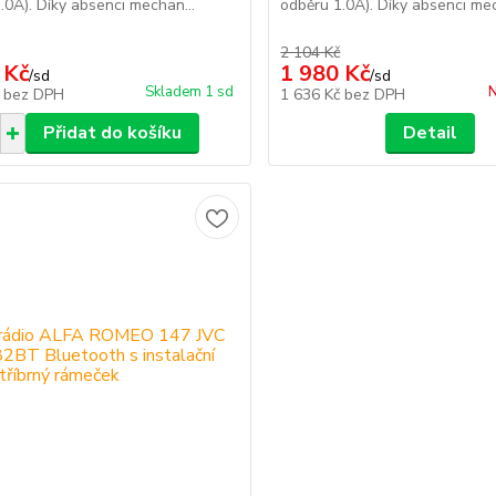
.0A). Díky absenci mechan...
odběru 1.0A). Díky absenci mec
2 104 Kč
 Kč
1 980 Kč
/
sd
/
sd
Skladem 1 sd
N
č
bez DPH
1 636 Kč
bez DPH
Přidat do košíku
Detail