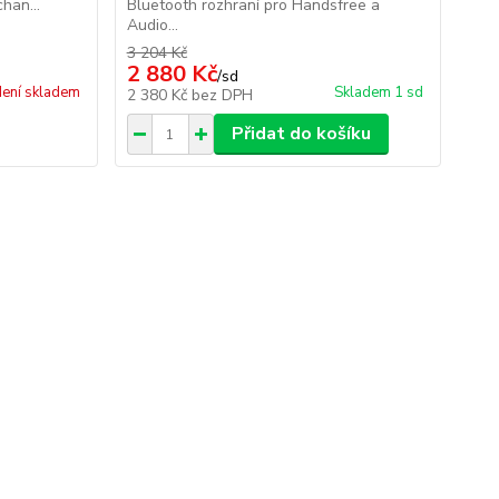
han...
Bluetooth rozhraní pro Handsfree a
Audio...
3 204 Kč
2 880 Kč
/
sd
ení skladem
Skladem 1 sd
2 380 Kč
bez DPH
Přidat do košíku