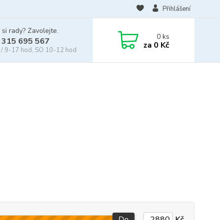
Přihlášení
 si rady? Zavolejte.
0
ks
 315 695 567
za
0 Kč
/ 9-17 hod, SO 10-12 hod
Do
Kč