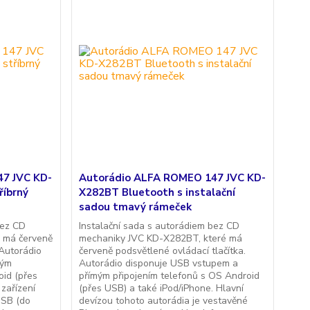
7 JVC KD-
Autorádio ALFA ROMEO 147 JVC KD-
říbrný
X282BT Bluetooth s instalační
sadou tmavý rámeček
bez CD
Instalační sada s autorádiem bez CD
 má červeně
mechaniky JVC KD-X282BT, které má
 Autorádio
červeně podsvětlené ovládací tlačítka.
mým
Autorádio disponuje USB vstupem a
oid (přes
přímým připojením telefonů s OS Android
zařízení
(přes USB) a také iPod/iPhone. Hlavní
 USB (do
devízou tohoto autorádia je vestavěné