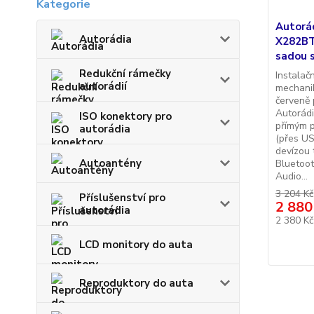
Autorá
Autorádia
X282BT 
sadou 
Redukční rámečky
Instalač
autorádií
mechani
červeně 
Autorád
ISO konektory pro
přímým p
autorádia
(přes US
devízou 
Autoantény
Bluetoot
Audio...
3 204 Kč
Příslušenství pro
2 880
autorádia
2 380 K
LCD monitory do auta
Reproduktory do auta