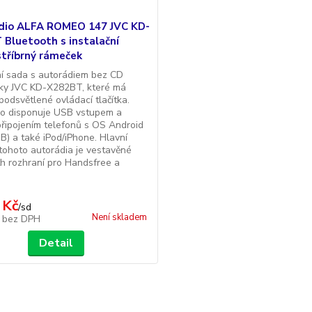
dio ALFA ROMEO 147 JVC KD-
Bluetooth s instalační
stříbrný rámeček
ní sada s autorádiem bez CD
ky JVC KD-X282BT, které má
podsvětlené ovládací tlačítka.
io disponuje USB vstupem a
řipojením telefonů s OS Android
B) a také iPod/iPhone. Hlavní
tohoto autorádia je vestavěné
h rozhraní pro Handsfree a
 Kč
/
sd
Není skladem
č
bez DPH
Detail