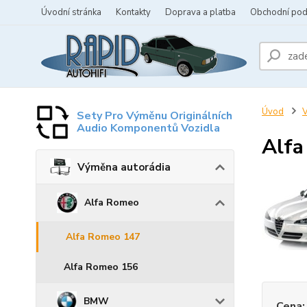
Úvodní stránka
Kontakty
Doprava a platba
Obchodní po
Úvod
V
Sety Pro Výměnu Originálních
Audio Komponentů Vozidla
Alfa
Výměna autorádia
Alfa Romeo
Alfa Romeo 147
Alfa Romeo 156
BMW
Cena: