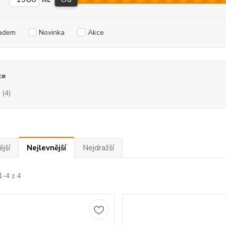
adem
Novinka
Akce
ce
(4)
jší
Nejlevnější
Nejdražší
1-4 z 4