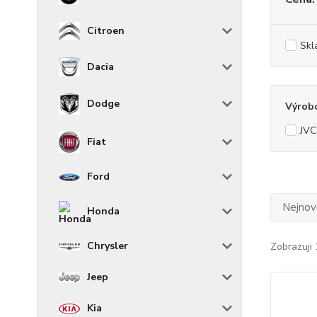
Citroen
Skl
Dacia
Dodge
Výrob
JVC
Fiat
Ford
Nejnově
Honda
Chrysler
Zobrazuji 
Jeep
Kia