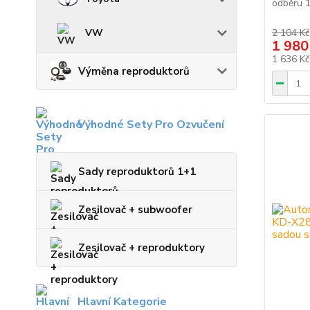
odběru 1
2 104 Kč
VW
1 980
1 636 K
Výměna reproduktorů
Výhodné Sety Pro Ozvučení
Sady reproduktorů 1+1
Zesilovač + subwoofer
Zesilovač + reproduktory
Hlavní Kategorie