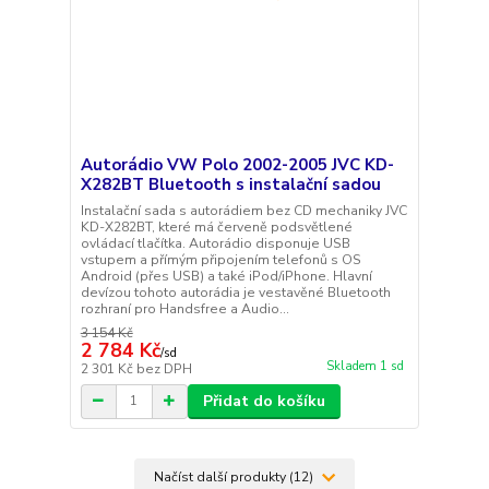
Autorádio VW Polo 2002-2005 JVC KD-
X282BT Bluetooth s instalační sadou
Instalační sada s autorádiem bez CD mechaniky JVC
KD-X282BT, které má červeně podsvětlené
ovládací tlačítka. Autorádio disponuje USB
vstupem a přímým připojením telefonů s OS
Android (přes USB) a také iPod/iPhone. Hlavní
devízou tohoto autorádia je vestavěné Bluetooth
rozhraní pro Handsfree a Audio...
3 154 Kč
2 784 Kč
/
sd
Skladem 1 sd
2 301 Kč
bez DPH
Přidat do košíku
Načíst další produkty (12)