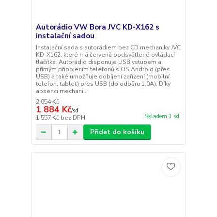
Autorádio VW Bora JVC KD-X162 s
instalační sadou
Instalační sada s autorádiem bez CD mechaniky JVC
KD-X162, které má červeně podsvětlené ovládací
tlačítka. Autorádio disponuje USB vstupem a
přímým připojením telefonů s OS Android (přes
USB) a také umožňuje dobíjení zařízení (mobilní
telefon, tablet) přes USB (do odběru 1.0A). Díky
absenci mechani...
2 054 Kč
1 884 Kč
/
sd
Skladem 1 sd
1 557 Kč
bez DPH
Přidat do košíku