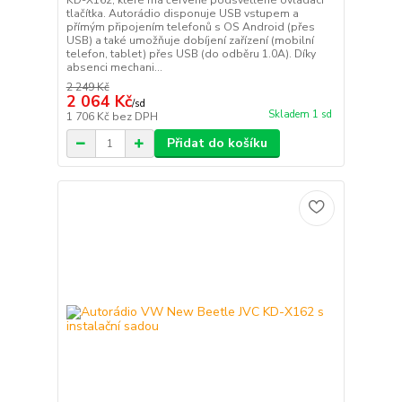
KD-X162, které má červeně podsvětlené ovládací
tlačítka. Autorádio disponuje USB vstupem a
přímým připojením telefonů s OS Android (přes
USB) a také umožňuje dobíjení zařízení (mobilní
telefon, tablet) přes USB (do odběru 1.0A). Díky
absenci mechani...
2 249 Kč
2 064 Kč
/
sd
Skladem 1 sd
1 706 Kč
bez DPH
Přidat do košíku