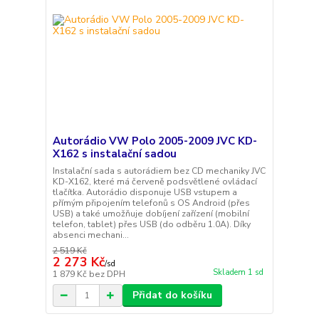
Autorádio VW Polo 2005-2009 JVC KD-
X162 s instalační sadou
Instalační sada s autorádiem bez CD mechaniky JVC
KD-X162, které má červeně podsvětlené ovládací
tlačítka. Autorádio disponuje USB vstupem a
přímým připojením telefonů s OS Android (přes
USB) a také umožňuje dobíjení zařízení (mobilní
telefon, tablet) přes USB (do odběru 1.0A). Díky
absenci mechani...
2 519 Kč
2 273 Kč
/
sd
Skladem 1 sd
1 879 Kč
bez DPH
Přidat do košíku