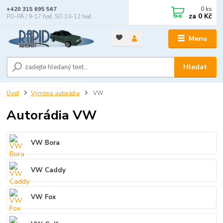
0
ks
+420 315 695 567
za
0 Kč
PO-PÁ / 9-17 hod, SO 10-12 hod
Menu
Hledat
Úvod
Výměna autorádia
VW
Autorádia VW
VW Bora
VW Caddy
VW Fox