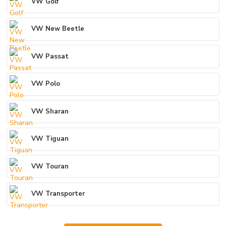
VW Golf
VW New Beetle
VW Passat
VW Polo
VW Sharan
VW Tiguan
VW Touran
VW Transporter