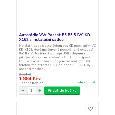
Autorádio VW Passat B5 B5.5 JVC KD-
X162 s instalační sadou
Instalační sada s autorádiem bez CD mechaniky JVC
KD-X162, které má červeně podsvětlené ovládací
tlačítka. Autorádio disponuje USB vstupem a
přímým připojením telefonů s OS Android (přes
USB) a také umožňuje dobíjení zařízení (mobilní
telefon, tablet) přes USB (do odběru 1.0A). Díky
absenci mechani...
2 054 Kč
1 884 Kč
/
sd
Skladem 1 sd
1 557 Kč
bez DPH
Přidat do košíku