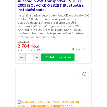
Autorádio VW Transporter T5 2003-
2009 ISO JVC KD-X282BT Bluetooth s
instalační sadou
Instalační sada s autorádiem bez CD mechaniky JVC
KD-X282BT, které má červeně podsvětlené
ovládací tlačítka. Autorádio disponuje USB
vstupem a přímým připojením telefonů s OS
Android (přes USB) a také iPod/iPhone. Hlavní
devízou tohoto autorádia je vestavěné Bluetooth
rozhraní pro Handsfree a Audi...
3 154 Kč
2 784 Kč
/
sd
Skladem 1 sd
2 301 Kč
bez DPH
Přidat do košíku