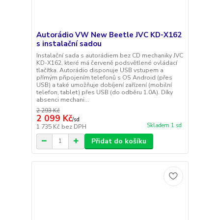
Autorádio VW New Beetle JVC KD-X162
s instalační sadou
Instalační sada s autorádiem bez CD mechaniky JVC
KD-X162, které má červeně podsvětlené ovládací
tlačítka. Autorádio disponuje USB vstupem a
přímým připojením telefonů s OS Android (přes
USB) a také umožňuje dobíjení zařízení (mobilní
telefon, tablet) přes USB (do odběru 1.0A). Díky
absenci mechani...
2 293 Kč
2 099 Kč
/
sd
Skladem 1 sd
1 735 Kč
bez DPH
Přidat do košíku