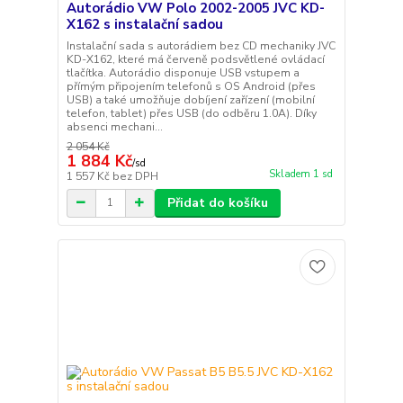
Autorádio VW Polo 2002-2005 JVC KD-
X162 s instalační sadou
Instalační sada s autorádiem bez CD mechaniky JVC
KD-X162, které má červeně podsvětlené ovládací
tlačítka. Autorádio disponuje USB vstupem a
přímým připojením telefonů s OS Android (přes
USB) a také umožňuje dobíjení zařízení (mobilní
telefon, tablet) přes USB (do odběru 1.0A). Díky
absenci mechani...
2 054 Kč
1 884 Kč
/
sd
Skladem 1 sd
1 557 Kč
bez DPH
Přidat do košíku