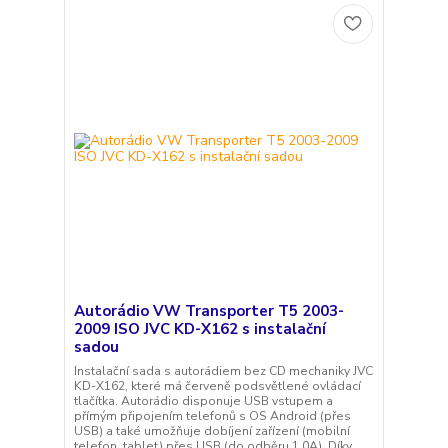
Autorádio VW Transporter T5 2003-
2009 ISO JVC KD-X162 s instalační
sadou
Instalační sada s autorádiem bez CD mechaniky JVC
KD-X162, které má červeně podsvětlené ovládací
tlačítka. Autorádio disponuje USB vstupem a
přímým připojením telefonů s OS Android (přes
USB) a také umožňuje dobíjení zařízení (mobilní
telefon, tablet) přes USB (do odběru 1.0A). Díky