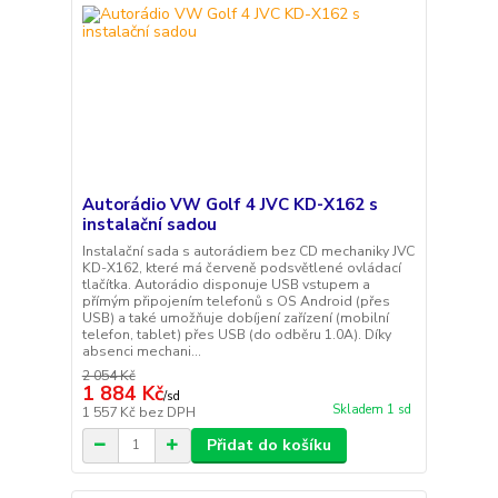
Autorádio VW Golf 4 JVC KD-X162 s
instalační sadou
Instalační sada s autorádiem bez CD mechaniky JVC
KD-X162, které má červeně podsvětlené ovládací
tlačítka. Autorádio disponuje USB vstupem a
přímým připojením telefonů s OS Android (přes
USB) a také umožňuje dobíjení zařízení (mobilní
telefon, tablet) přes USB (do odběru 1.0A). Díky
absenci mechani...
2 054 Kč
1 884 Kč
/
sd
Skladem 1 sd
1 557 Kč
bez DPH
Přidat do košíku