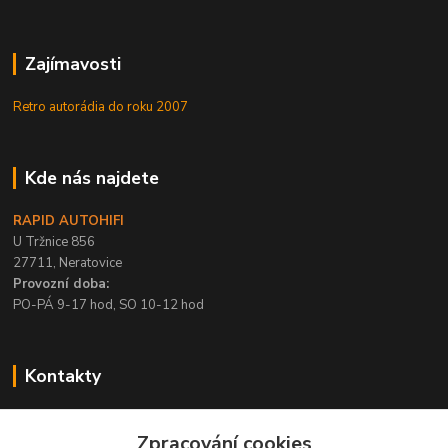
Zajímavosti
Retro autorádia do roku 2007
Kde nás najdete
RAPID AUTOHIFI
U Tržnice 856
27711, Neratovice
Provozní doba:
PO-PÁ 9-17 hod, SO 10-12 hod
Kontakty
+420 315 695 567
Zpracování cookies
PO-PÁ / 9-17 hod, SO 10-12 hod