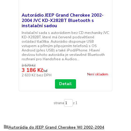
Autorádio JEEP Grand Cherokee 2002-
2004 JVC KD-X282BT Bluetooth s
instalační sadou
Instalační sada s autorádiem bez CD mechaniky JVC
KD-X282BT, které má červeně podsvětlené
ovládací tlačítka. Autorádio disponuje USB
vstupem a přímým připojením telefonů s OS
Android (přes USB) a také iPod/iPhone. Hlavní
devízou tohoto autorádia je vestavěné Bluetooth
rozhraní pro Handsfree a Audios...
3 579 Kč
3 186 Kč
/
sd
Není skladem
2 633 Kč
bez DPH
Detail
strana
z 1
Autorádia do JEEP Grand Cherokee WJ 2002-2004