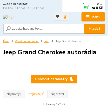
0
ks
+420 315 695 567
za
0 Kč
PO-PÁ / 9-17 hod, SO 10-12 hod
Menu
Hledat
Úvod
Výměna autorádia
Jeep
Jeep Grand Cherokee
Jeep Grand Cherokee autorádia
Upřesnit parametry
Nejnovější
Nejlevnější
Nejdražší
Zobrazuji 1-2 z 2