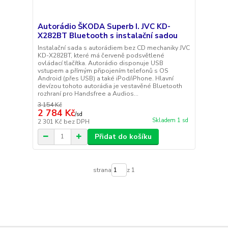
Autorádio ŠKODA Superb I. JVC KD-
X282BT Bluetooth s instalační sadou
Instalační sada s autorádiem bez CD mechaniky JVC
KD-X282BT, které má červeně podsvětlené
ovládací tlačítka. Autorádio disponuje USB
vstupem a přímým připojením telefonů s OS
Android (přes USB) a také iPod/iPhone. Hlavní
devízou tohoto autorádia je vestavěné Bluetooth
rozhraní pro Handsfree a Audios...
3 154 Kč
2 784 Kč
/
sd
Skladem 1 sd
2 301 Kč
bez DPH
Přidat do košíku
strana
z 1