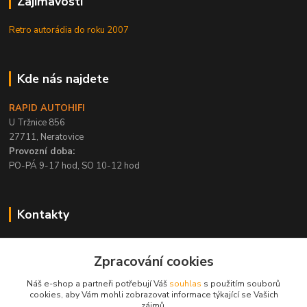
Zajímavosti
Retro autorádia do roku 2007
Kde nás najdete
RAPID AUTOHIFI
U Tržnice 856
27711, Neratovice
Provozní doba:
PO-PÁ 9-17 hod, SO 10-12 hod
Kontakty
+420 315 695 567
Zpracování cookies
PO-PÁ / 9-17 hod, SO 10-12 hod
Náš e-shop a partneři potřebují Váš
souhlas
s použitím souborů
info@rapid-autohifi.com
cookies, aby Vám mohli zobrazovat informace týkající se Vašich
zájmů.