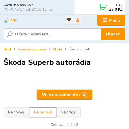
0
ks
+420 315 695 567
za
0 Kč
PO-PÁ / 9-17 hod, SO 10-12 hod
Menu
Hledat
Úvod
Výměna autorádia
Škoda
Škoda Superb
Škoda Superb autorádia
Upřesnit parametry
Nejnovější
Nejlevnější
Nejdražší
Zobrazuji 1-2 z 2