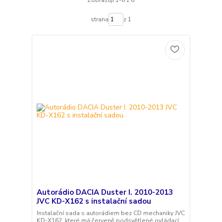
Zobrazuji 1-6 z 6
strana
z 1
Autorádio DACIA Duster I. 2010-2013
JVC KD-X162 s instalační sadou
Instalační sada s autorádiem bez CD mechaniky JVC
KD-X162, které má červeně podsvětlené ovládací