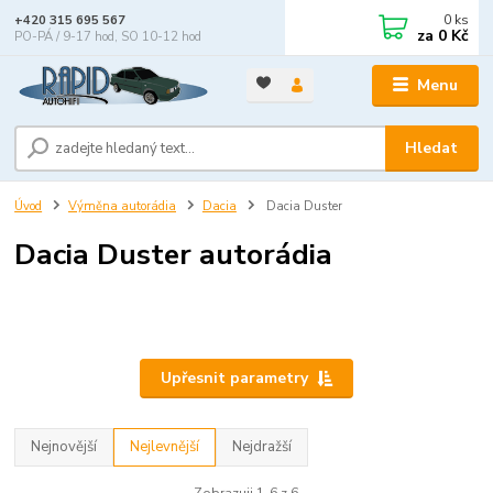
0
ks
+420 315 695 567
za
0 Kč
PO-PÁ / 9-17 hod, SO 10-12 hod
Menu
Hledat
Úvod
Výměna autorádia
Dacia
Dacia Duster
Dacia Duster autorádia
Upřesnit parametry
Nejnovější
Nejlevnější
Nejdražší