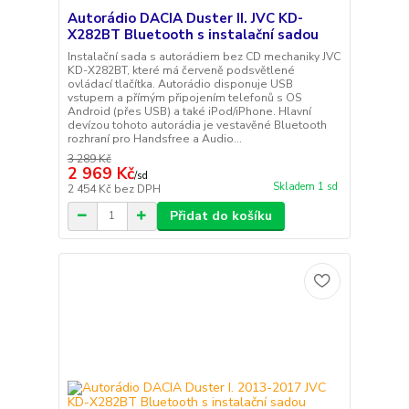
Autorádio DACIA Duster II. JVC KD-
X282BT Bluetooth s instalační sadou
Instalační sada s autorádiem bez CD mechaniky JVC
KD-X282BT, které má červeně podsvětlené
ovládací tlačítka. Autorádio disponuje USB
vstupem a přímým připojením telefonů s OS
Android (přes USB) a také iPod/iPhone. Hlavní
devízou tohoto autorádia je vestavěné Bluetooth
rozhraní pro Handsfree a Audio...
3 289 Kč
2 969 Kč
/
sd
Skladem 1 sd
2 454 Kč
bez DPH
Přidat do košíku