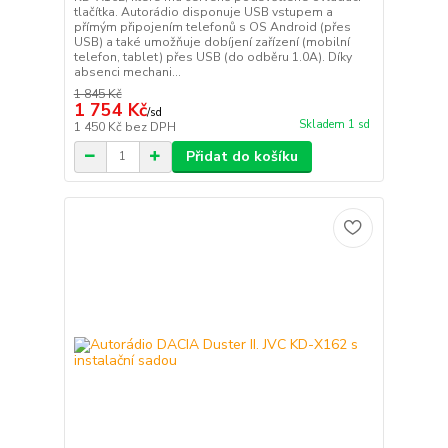
tlačítka. Autorádio disponuje USB vstupem a
přímým připojením telefonů s OS Android (přes
USB) a také umožňuje dobíjení zařízení (mobilní
telefon, tablet) přes USB (do odběru 1.0A). Díky
absenci mechani...
1 845 Kč
1 754 Kč
/
sd
Skladem 1 sd
1 450 Kč
bez DPH
Přidat do košíku