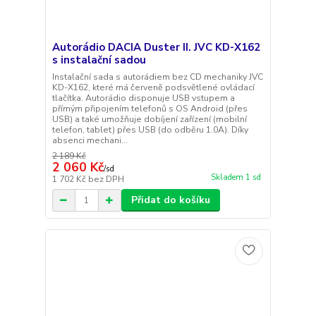
Autorádio DACIA Duster II. JVC KD-X162
s instalační sadou
Instalační sada s autorádiem bez CD mechaniky JVC
KD-X162, které má červeně podsvětlené ovládací
tlačítka. Autorádio disponuje USB vstupem a
přímým připojením telefonů s OS Android (přes
USB) a také umožňuje dobíjení zařízení (mobilní
telefon, tablet) přes USB (do odběru 1.0A). Díky
absenci mechani...
2 189 Kč
2 060 Kč
/
sd
Skladem 1 sd
1 702 Kč
bez DPH
Přidat do košíku