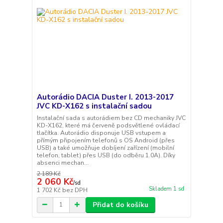
Autorádio DACIA Duster I. 2013-2017
JVC KD-X162 s instalační sadou
Instalační sada s autorádiem bez CD mechaniky JVC
KD-X162, které má červeně podsvětlené ovládací
tlačítka. Autorádio disponuje USB vstupem a
přímým připojením telefonů s OS Android (přes
USB) a také umožňuje dobíjení zařízení (mobilní
telefon, tablet) přes USB (do odběru 1.0A). Díky
absenci mechan...
2 189 Kč
2 060 Kč
/
sd
Skladem 1 sd
1 702 Kč
bez DPH
Přidat do košíku