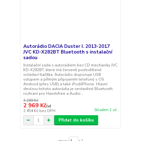
Autorádio DACIA Duster I. 2013-2017
JVC KD-X282BT Bluetooth s instalační
sadou
Instalační sada s autorádiem bez CD mechaniky JVC
KD-X282BT, které má červeně podsvětlené
ovládací tlačítka. Autorádio disponuje USB
vstupem a přímým připojením telefonů s OS
Android (přes USB) a také iPod/iPhone. Hlavní
devízou tohoto autorádia je vestavěné Bluetooth
rozhraní pro Handsfree a Audio...
3 289 Kč
2 969 Kč
/
sd
Skladem 1 sd
2 454 Kč
bez DPH
Přidat do košíku
strana
z 1