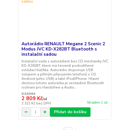
Autorádio RENAULT Megane 2 Scenic 2
Modus JVC KD-X282BT Bluetooth s
instalační sadou
Instalační sada s autorádiem bez CD mechaniky JVC
KD-X282BT, které má červeně podsvětlené
ovládací tlačítka. Autorádio disponuje USB
vstupem a přímým připojením telefonů s OS
Android (přes USB) a také iPod/iPhone. Hlavní
devízou tohoto autorádia je vestavěné Bluetooth
rozhraní pro Handsfree a Audio...
3 119 Kč
2 809 Kč
/
sd
Skladem 1 sd
2 321 Kč
bez DPH
Přidat do košíku