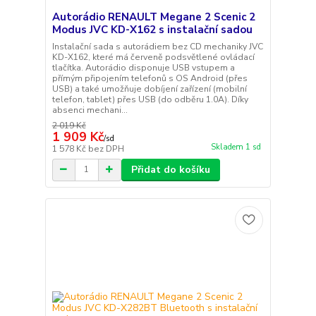
Autorádio RENAULT Megane 2 Scenic 2
Modus JVC KD-X162 s instalační sadou
Instalační sada s autorádiem bez CD mechaniky JVC
KD-X162, které má červeně podsvětlené ovládací
tlačítka. Autorádio disponuje USB vstupem a
přímým připojením telefonů s OS Android (přes
USB) a také umožňuje dobíjení zařízení (mobilní
telefon, tablet) přes USB (do odběru 1.0A). Díky
absenci mechani...
2 019 Kč
1 909 Kč
/
sd
Skladem 1 sd
1 578 Kč
bez DPH
Přidat do košíku