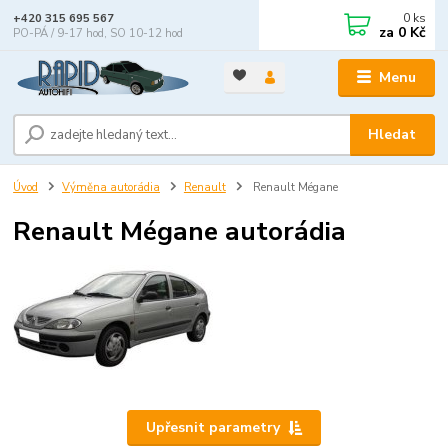
0
ks
+420 315 695 567
za
0 Kč
PO-PÁ / 9-17 hod, SO 10-12 hod
Menu
Hledat
Úvod
Výměna autorádia
Renault
Renault Mégane
Renault Mégane autorádia
Upřesnit parametry