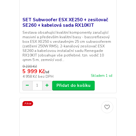
SET Subwoofer ESX XE250 + zesilovač
SE260 + kabelová sada RX10KIT
Sestava obsahující kvalitní komponenty zaručující
masivní a především kvalitní basy - bassreflexový
box ESX XE250 s vestavěným 25 cm subwooferem
(zatížení 250W RMS), 2-kanálový zesilovač ESX
SE260 a kabelovou instalační sadu Renegade
RX10KIT (obsahuje vše potřebné, tzn. vodič 10
qmm 5 m, zemnící vod...
9 230 Kč
5 999 Kč
/
sd
Skladem 1 sd
4 958 Kč
bez DPH
Přidat do košíku
Akce