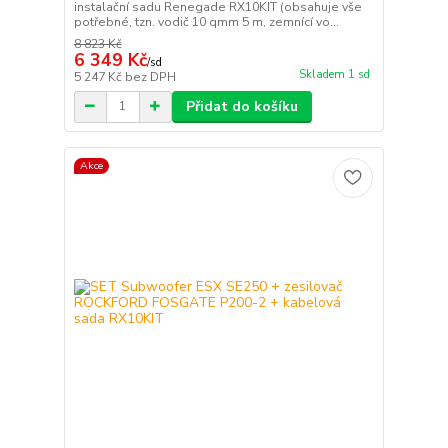
instalační sadu Renegade RX10KIT (obsahuje vše
potřebné, tzn. vodič 10 qmm 5 m, zemnící vo...
8 823 Kč
6 349 Kč
/
sd
Skladem 1 sd
5 247 Kč
bez DPH
Přidat do košíku
Akce