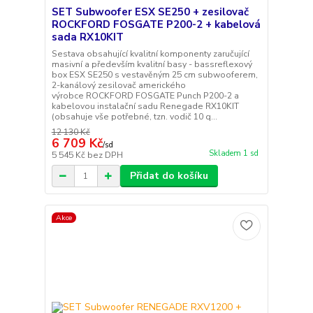
SET Subwoofer ESX SE250 + zesilovač
ROCKFORD FOSGATE P200-2 + kabelová
sada RX10KIT
Sestava obsahující kvalitní komponenty zaručující
masivní a především kvalitní basy - bassreflexový
box ESX SE250 s vestavěným 25 cm subwooferem,
2-kanálový zesilovač amerického
výrobce ROCKFORD FOSGATE Punch P200-2 a
kabelovou instalační sadu Renegade RX10KIT
(obsahuje vše potřebné, tzn. vodič 10 q...
12 130 Kč
6 709 Kč
/
sd
Skladem 1 sd
5 545 Kč
bez DPH
Přidat do košíku
Akce