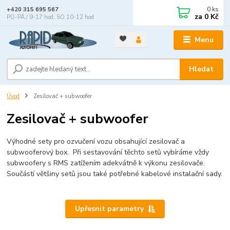
0
ks
+420 315 695 567
za
0 Kč
PO-PÁ / 9-17 hod, SO 10-12 hod
Menu
Hledat
Úvod
Zesilovač + subwoofer
Zesilovač + subwoofer
Výhodné sety pro ozvučení vozu obsahující zesilovač a
subwooferový box. Při sestavování těchto setů vybíráme vždy
subwoofery s RMS zatížením adekvátně k výkonu zesilovače.
Součástí většiny setů jsou také potřebné kabelové instalační sady.
Upřesnit parametry