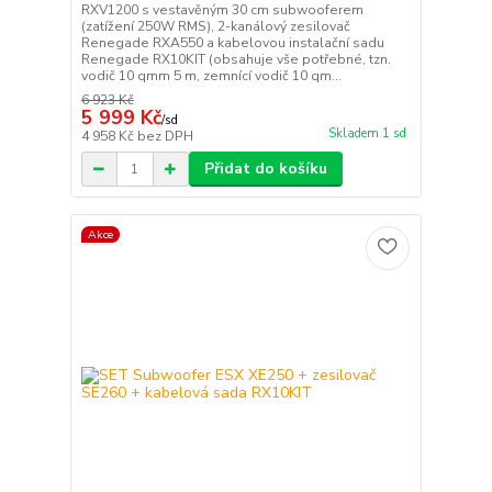
RXV1200 s vestavěným 30 cm subwooferem
(zatížení 250W RMS), 2-kanálový zesilovač
Renegade RXA550 a kabelovou instalační sadu
Renegade RX10KIT (obsahuje vše potřebné, tzn.
vodič 10 qmm 5 m, zemnící vodič 10 qm...
6 923 Kč
5 999 Kč
/
sd
Skladem 1 sd
4 958 Kč
bez DPH
Přidat do košíku
Akce