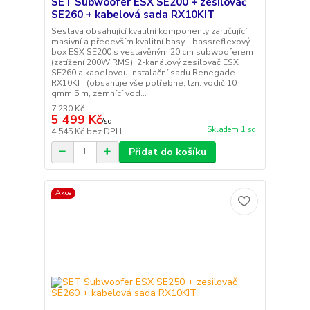
SET Subwoofer ESX SE200 + zesilovač
SE260 + kabelová sada RX10KIT
Sestava obsahující kvalitní komponenty zaručující
masivní a především kvalitní basy - bassreflexový
box ESX SE200 s vestavěným 20 cm subwooferem
(zatížení 200W RMS), 2-kanálový zesilovač ESX
SE260 a kabelovou instalační sadu Renegade
RX10KIT (obsahuje vše potřebné, tzn. vodič 10
qmm 5 m, zemnící vod...
7 230 Kč
5 499 Kč
/
sd
Skladem 1 sd
4 545 Kč
bez DPH
Přidat do košíku
Akce