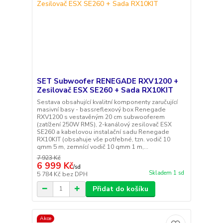
SET Subwoofer RENEGADE RXV1200 +
Zesilovač ESX SE260 + Sada RX10KIT
Sestava obsahující kvalitní komponenty zaručující
masivní basy - bassreflexový box Renegade
RXV1200 s vestavěným 20 cm subwooferem
(zatížení 250W RMS), 2-kanálový zesilovač ESX
SE260 a kabelovou instalační sadu Renegade
RX10KIT (obsahuje vše potřebné, tzn. vodič 10
qmm 5 m, zemnící vodič 10 qmm 1 m,...
7 923 Kč
6 999 Kč
/
sd
Skladem 1 sd
5 784 Kč
bez DPH
Přidat do košíku
Akce