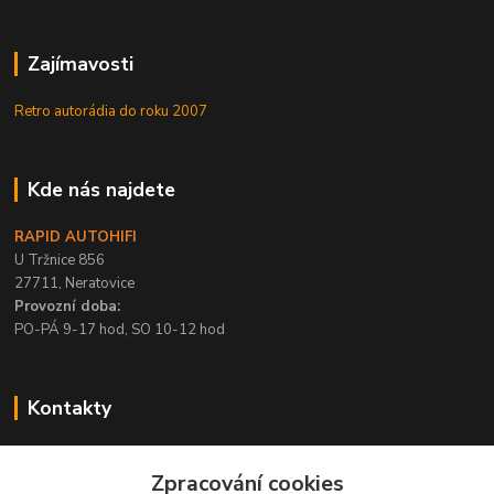
Zajímavosti
Retro autorádia do roku 2007
Kde nás najdete
RAPID AUTOHIFI
U Tržnice 856
27711, Neratovice
Provozní doba:
PO-PÁ 9-17 hod, SO 10-12 hod
Kontakty
+420 315 695 567
Zpracování cookies
PO-PÁ / 9-17 hod, SO 10-12 hod