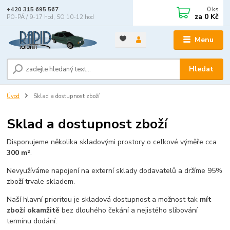
0
ks
+420 315 695 567
za
0 Kč
PO-PÁ / 9-17 hod, SO 10-12 hod
Menu
Hledat
Úvod
Sklad a dostupnost zboží
Sklad a dostupnost zboží
Disponujeme několika skladovými prostory o celkové výměře cca
300 m²
.
Nevyužíváme napojení na externí sklady dodavatelů a držíme 95%
zboží trvale skladem.
Naší hlavní prioritou je skladová dostupnost a možnost tak
mít
zboží okamžitě
bez dlouhého čekání a nejistého slibování
termínu dodání.