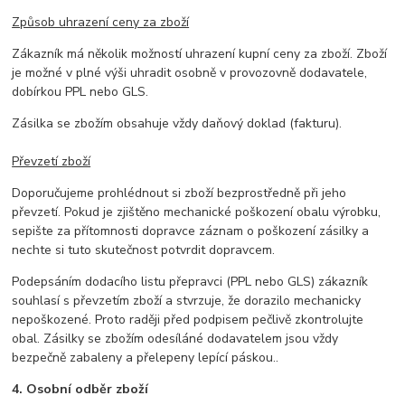
Způsob uhrazení ceny za zboží
Zákazník má několik možností uhrazení kupní ceny za zboží. Zboží
je možné v plné výši uhradit osobně v provozovně dodavatele,
dobírkou PPL nebo GLS.
Zásilka se zbožím obsahuje vždy daňový doklad (fakturu).
Převzetí zboží
Doporučujeme prohlédnout si zboží bezprostředně při jeho
převzetí. Pokud je zjištěno mechanické poškození obalu výrobku,
sepište za přítomnosti dopravce záznam o poškození zásilky a
nechte si tuto skutečnost potvrdit dopravcem.
Podepsáním dodacího listu přepravci (PPL nebo GLS) zákazník
souhlasí s převzetím zboží a stvrzuje, že dorazilo mechanicky
nepoškozené. Proto raději před podpisem pečlivě zkontrolujte
obal. Zásilky se zbožím odesíláné dodavatelem jsou vždy
bezpečně zabaleny a přelepeny lepící páskou..
4. Osobní odběr zboží