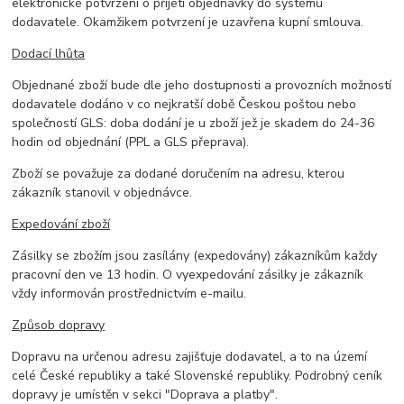
elektronické potvrzení o přijetí objednávky do systému
dodavatele. Okamžikem potvrzení je uzavřena kupní smlouva.
Dodací lhůta
Objednané zboží bude dle jeho dostupnosti a provozních možností
dodavatele dodáno v co nejkratší době Českou poštou nebo
společností GLS: doba dodání je u zboží jež je skadem do 24-36
hodin od objednání (PPL a GLS přeprava).
Zboží se považuje za dodané doručením na adresu, kterou
zákazník stanovil v objednávce.
Expedování zboží
Zásilky se zbožím jsou zasílány (expedovány) zákazníkům každy
pracovní den ve 13 hodin. O vyexpedování zásilky je zákazník
vždy informován prostřednictvím e-mailu.
Způsob dopravy
Dopravu na určenou adresu zajišťuje dodavatel, a to na území
celé České republiky a také Slovenské republiky. Podrobný ceník
dopravy je umístěn v sekci "Doprava a platby".