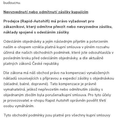
budoucnu.
Nevyzvednutí nebo odmítnutí zásilky kupujícím
Prodejce (Rapid-Autohifi) má právo vyžadovat pro
zákazníkovi, který odmítne převzít nebo nevyzvedne zásilku,
náklady spojené s odesláním zásilky
.
Odesláním objednávky a jejím následným přijetím a potvrzením
naším e-shopem vznikla platná kupní smlouva v plném rozsahu
účinná dle našich obchodních podmínek, které jste odsouhlasil/a v
posledním kroku před odesláním objednávky, a dle aktuálně
platných zákonů České republiky.
Dle zákona má náš obchod právo na kompenzaci vynaložených
nákladů souvisejících s přípravou a expedicí zásilky s objednávkou
(skladné, balné, dopravné). Tato kompenzace je právně
vymahatelná, jelikož nepřevzetím nebo odmítnutím zásilky s
objednaným zbožím byla porušena/kupní smlouva. Pro tyto účely
je provozovatel e-shopu Rapid Autohifi oprávněn pověřit třetí
osobu vymáháním.
Tyto obchodní podmínky jsou platné pro všechny kupní smlouvy