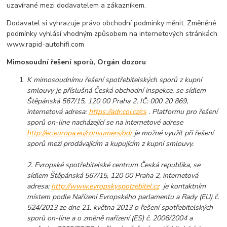
uzavírané mezi dodavatelem a zákazníkem.
Dodavatel si vyhrazuje právo obchodní podmínky měnit. Změněné
podmínky vyhlásí vhodným způsobem na internetových stránkách
www.rapid-autohifi.com
Mimosoudní řešení sporů, Orgán dozoru
K mimosoudnímu řešení spotřebitelských sporů z kupní
smlouvy je příslušná Česká obchodní inspekce, se sídlem
Štěpánská 567/15, 120 00 Praha 2, IČ: 000 20 869,
internetová adresa:
https://adr.coi.cz/cs
. Platformu pro řešení
sporů on-line nacházející se na internetové adrese
http://ec.europa.eu/consumers/odr
je možné využít při řešení
sporů mezi prodávajícím a kupujícím z kupní smlouvy.
2. Evropské spotřebitelské centrum Česká republika, se
sídlem Štěpánská 567/15, 120 00 Praha 2, internetová
adresa:
http://www.evropskyspotrebitel.cz
je kontaktním
místem podle Nařízení Evropského parlamentu a Rady (EU) č.
524/2013 ze dne 21. května 2013 o řešení spotřebitelských
sporů on-line a o změně nařízení (ES) č. 2006/2004 a