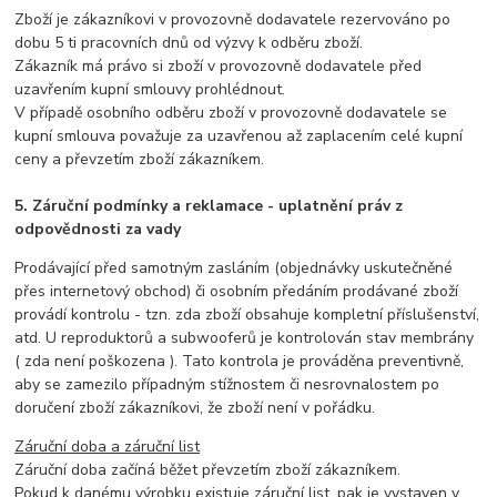
Zboží je zákazníkovi v provozovně dodavatele rezervováno po
dobu 5 ti pracovních dnů od výzvy k odběru zboží.
Zákazník má právo si zboží v provozovně dodavatele před
uzavřením kupní smlouvy prohlédnout.
V případě osobního odběru zboží v provozovně dodavatele se
kupní smlouva považuje za uzavřenou až zaplacením celé kupní
ceny a převzetím zboží zákazníkem.
5. Záruční podmínky a reklamace - uplatnění práv z
odpovědnosti za vady
Prodávající před samotným zasláním (objednávky uskutečněné
přes internetový obchod) či osobním předáním prodávané zboží
provádí kontrolu - tzn. zda zboží obsahuje kompletní příslušenství,
atd. U reproduktorů a subwooferů je kontrolován stav membrány
( zda není poškozena ). Tato kontrola je prováděna preventivně,
aby se zamezilo případným stížnostem či nesrovnalostem po
doručení zboží zákazníkovi, že zboží není v pořádku.
Záruční doba a záruční list
Záruční doba začíná běžet převzetím zboží zákazníkem.
Pokud k danému výrobku existuje záruční list, pak je vystaven v