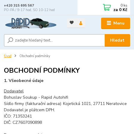
0
ks
+420 315 695 567
za
0 Kč
PO-PÁ / 9-17 hod, SO 10-12 hod
Menu
Hledat
Úvod
Obchodní podmínky
OBCHODNÍ PODMÍNKY
1. Všeobecné údaje
Dodavatel
Bohuslav Soukup - Rapid Autohifi
Sídlo firmy (fakturační adresa): Kojetická 1021, 27711 Neratovice
Dodavatel je plátcem DPH.
IČO: 71353241
DIČ: CZ7607090898