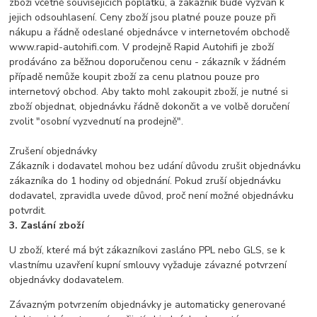
zboží včetně souvisejících poplatků, a zákazník bude vyzván k
jejich odsouhlasení. Ceny zboží jsou platné pouze pouze při
nákupu a řádně odeslané objednávce v internetovém obchodě
www.rapid-autohifi.com. V prodejně Rapid Autohifi je zboží
prodáváno za běžnou doporučenou cenu - zákazník v žádném
případě nemůže koupit zboží za cenu platnou pouze pro
internetový obchod. Aby takto mohl zakoupit zboží, je nutné si
zboží objednat, objednávku řádně dokončit a ve volbě doručení
zvolit "osobní vyzvednutí na prodejně".
Zrušení objednávky
Zákazník i dodavatel mohou bez udání důvodu zrušit objednávku
zákazníka do 1 hodiny od objednání. Pokud zruší objednávku
dodavatel, zpravidla uvede důvod, proč není možné objednávku
potvrdit.
3. Zaslání zboží
U zboží, které má být zákazníkovi zasláno PPL nebo GLS, se k
vlastnímu uzavření kupní smlouvy vyžaduje závazné potvrzení
objednávky dodavatelem.
Závazným potvrzením objednávky je automaticky generované