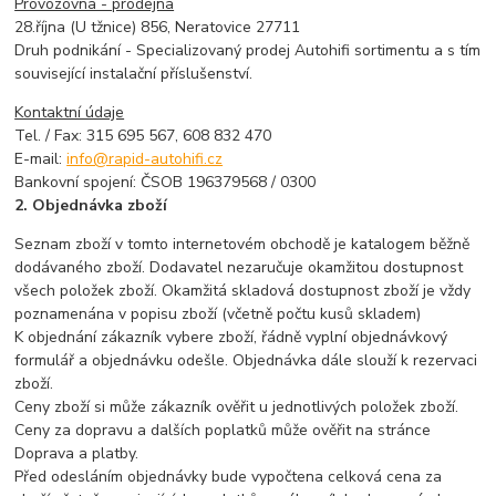
Provozovna - prodejna
28.října (U tžnice) 856, Neratovice 27711
Druh podnikání - Specializovaný prodej Autohifi sortimentu a s tím
související instalační příslušenství.
Kontaktní údaje
Tel. / Fax: 315 695 567, 608 832 470
E-mail:
info@rapid-autohifi.cz
Bankovní spojení: ČSOB 196379568 / 0300
2. Objednávka zboží
Seznam zboží v tomto internetovém obchodě je katalogem běžně
dodávaného zboží. Dodavatel nezaručuje okamžitou dostupnost
všech položek zboží. Okamžitá skladová dostupnost zboží je vždy
poznamenána v popisu zboží (včetně počtu kusů skladem)
K objednání zákazník vybere zboží, řádně vyplní objednávkový
formulář a objednávku odešle. Objednávka dále slouží k rezervaci
zboží.
Ceny zboží si může zákazník ověřit u jednotlivých položek zboží.
Ceny za dopravu a dalších poplatků může ověřit na stránce
Doprava a platby.
Před odesláním objednávky bude vypočtena celková cena za