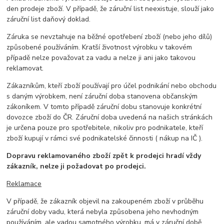
den prodeje zboží. V případě, že záruční list neexistuje, slouží jako
záruční list daňový doklad.
Záruka se nevztahuje na běžné opotřebení zboží (nebo jeho dílů)
způsobené používáním. Kratší životnost výrobku v takovém
případě nelze považovat za vadu a nelze ji ani jako takovou
reklamovat.
Zákazníkům, kteří zboží používají pro účel podnikání nebo obchodu
s daným výrobkem, není záruční doba stanovena občanským
zákoníkem. V tomto případě záruční dobu stanovuje konkrétní
dovozce zboží do ČR. Záruční doba uvedená na našich stránkách
je určena pouze pro spotřebitele, nikoliv pro podnikatele, kteří
zboží kupují v rámci své podnikatelské činnosti ( nákup na IČ ).
Dopravu reklamovaného zboží zpět k prodejci hradí vždy
zákazník, nelze ji požadovat po prodejci.
Reklamace
V případě, že zákazník objevil na zakoupeném zboží v průběhu
záruční doby vadu, která nebyla způsobena jeho nevhodným
používáním, ale vadou samotného výrobku, má v záruční době