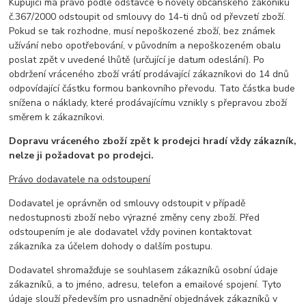
Kupující má právo podle odstavce 6 novely občanského zákoníku
č.367/2000 odstoupit od smlouvy do 14-ti dnů od převzetí zboží.
Pokud se tak rozhodne, musí nepoškozené zboží, bez známek
užívání nebo opotřebování, v původním a nepoškozeném obalu
poslat zpět v uvedené lhůtě (určující je datum odeslání). Po
obdržení vráceného zboží vrátí prodávající zákazníkovi do 14 dnů
odpovídající částku formou bankovního převodu. Tato částka bude
snížena o náklady, které prodávajícímu vznikly s přepravou zboží
směrem k zákazníkovi.
Dopravu vráceného zboží zpět k prodejci hradí vždy zákazník,
nelze ji požadovat po prodejci.
Právo dodavatele na odstoupení
Dodavatel je oprávněn od smlouvy odstoupit v případě
nedostupnosti zboží nebo výrazné změny ceny zboží. Před
odstoupením je ale dodavatel vždy povinen kontaktovat
zákazníka za účelem dohody o dalším postupu.
Dodavatel shromažďuje se souhlasem zákazníků osobní údaje
zákazníků, a to jméno, adresu, telefon a emailové spojení. Tyto
údaje slouží především pro usnadnění objednávek zákazníků v