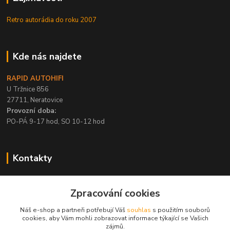
Retro autorádia do roku 2007
Kde nás najdete
RAPID AUTOHIFI
U Tržnice 856
27711, Neratovice
Provozní doba:
PO-PÁ 9-17 hod, SO 10-12 hod
Kontakty
+420 315 695 567
Zpracování cookies
PO-PÁ / 9-17 hod, SO 10-12 hod
Náš e-shop a partneři potřebují Váš
souhlas
s použitím souborů
info@rapid-autohifi.com
cookies, aby Vám mohli zobrazovat informace týkající se Vašich
zájmů.