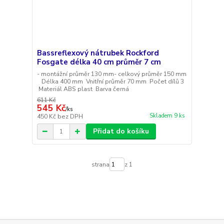
Bassreflexový nátrubek Rockford
Fosgate délka 40 cm průměr 7 cm
- montážní průměr 130 mm- celkový průměr 150 mm
Délka 400 mm Vnitřní průměr 70 mm Počet dílů 3
Materiál ABS plast Barva černá
611 Kč
545 Kč
/
ks
Skladem 9 ks
450 Kč
bez DPH
Přidat do košíku
strana
z 1