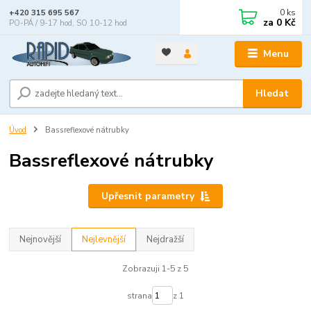
0
ks
+420 315 695 567
za
0 Kč
PO-PÁ / 9-17 hod, SO 10-12 hod
Menu
Hledat
Úvod
Bassreflexové nátrubky
Bassreflexové nátrubky
Upřesnit parametry
Nejnovější
Nejlevnější
Nejdražší
Zobrazuji 1-5 z 5
strana
z 1