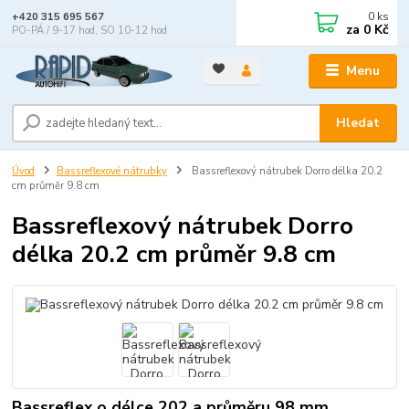
0
ks
+420 315 695 567
za
0 Kč
PO-PÁ / 9-17 hod, SO 10-12 hod
Menu
Hledat
Úvod
Bassreflexové nátrubky
Bassreflexový nátrubek Dorro délka 20.2
cm průměr 9.8 cm
Bassreflexový nátrubek Dorro
délka 20.2 cm průměr 9.8 cm
Bassreflex o délce 202 a průměru 98 mm