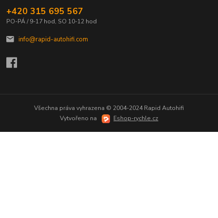
+420 315 695 567
PO-PÁ / 9-17 hod, SO 10-12 hod
info@rapid-autohifi.com
Všechna práva vyhrazena © 2004-2024 Rapid Autohifi
Vytvořeno na
Eshop-rychle.cz