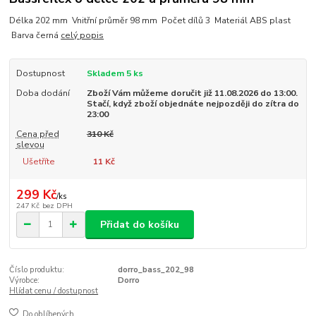
Délka 202 mm Vnitřní průměr 98 mm Počet dílů 3 Materiál ABS plast
Barva černá
celý popis
Dostupnost
Skladem 5 ks
Doba dodání
Zboží Vám můžeme doručit již 11.08.2026 do 13:00.
Stačí, když zboží objednáte nejpozději do zítra do
23:00
Cena před
310 Kč
slevou
Ušetříte
11 Kč
299 Kč
/
ks
247 Kč
bez DPH
Přidat do košíku
Číslo produktu:
dorro_bass_202_98
Výrobce:
Dorro
Hlídat cenu / dostupnost
Do oblíbených