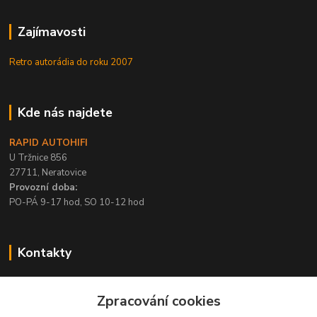
Zajímavosti
Retro autorádia do roku 2007
Kde nás najdete
RAPID AUTOHIFI
U Tržnice 856
27711, Neratovice
Provozní doba:
PO-PÁ 9-17 hod, SO 10-12 hod
Kontakty
+420 315 695 567
Zpracování cookies
PO-PÁ / 9-17 hod, SO 10-12 hod