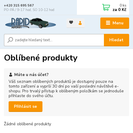
0
ks
+420 315 695 567
za
0 Kč
PO-PÁ / 9-17 hod, SO 10-12 hod
Menu
Hledat
Oblíbené produkty
Máte u nás účet?
Váš seznam oblíbených produktů je dostupný pouze na
tomto zařízení a vyprší 30 dní po vaší poslední návštěvě e-
shopu. Pro trvalý přístup k oblíbeným položkám se jednoduše
přihlaste do svého účtu.
Přihlásit se
Žádné oblíbené produkty