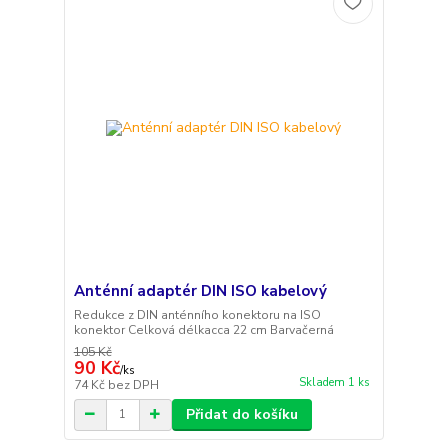
Anténní adaptér DIN ISO kabelový
Redukce z DIN anténního konektoru na ISO
konektor Celková délkacca 22 cm Barvačerná
105 Kč
90 Kč
/
ks
Skladem 1 ks
74 Kč
bez DPH
Přidat do košíku