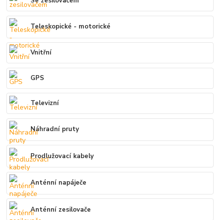
Se zesilovačem
Teleskopické - motorické
Vnitřní
GPS
Televizní
Náhradní pruty
Prodlužovací kabely
Anténní napáječe
Anténní zesilovače