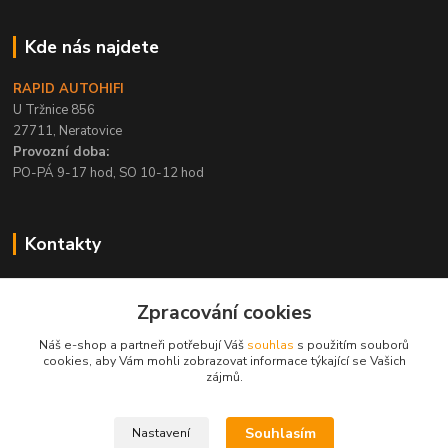
Kde nás najdete
RAPID AUTOHIFI
U Tržnice 856
27711, Neratovice
Provozní doba:
PO-PÁ 9-17 hod, SO 10-12 hod
Kontakty
+420 315 695 567
Zpracování cookies
PO-PÁ / 9-17 hod, SO 10-12 hod
Náš e-shop a partneři potřebují Váš
souhlas
s použitím souborů
info@rapid-autohifi.com
cookies, aby Vám mohli zobrazovat informace týkající se Vašich
zájmů.
Souhlasím
Nastavení