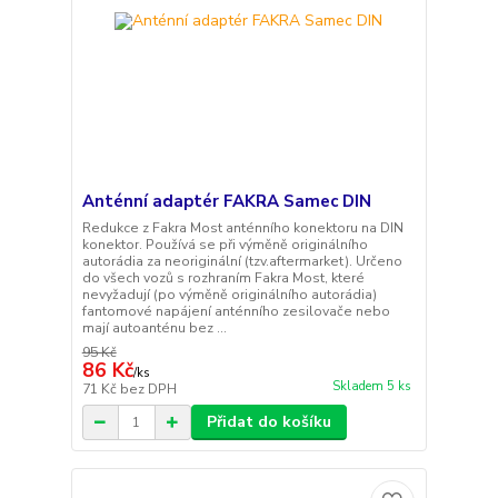
Anténní adaptér FAKRA Samec DIN
Redukce z Fakra Most anténního konektoru na DIN
konektor. Používá se při výměně originálního
autorádia za neoriginální (tzv.aftermarket). Určeno
do všech vozů s rozhraním Fakra Most, které
nevyžadují (po výměně originálního autorádia)
fantomové napájení anténního zesilovače nebo
mají autoanténu bez ...
95 Kč
86 Kč
/
ks
Skladem 5 ks
71 Kč
bez DPH
Přidat do košíku