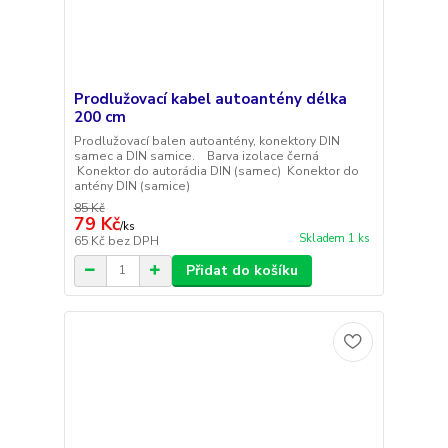
Prodlužovací kabel autoantény délka
200 cm
Prodlužovací balen autoantény, konektory DIN
samec a DIN samice. Barva izolace černá
Konektor do autorádia DIN (samec) Konektor do
antény DIN (samice)
85 Kč
79 Kč
/
ks
Skladem 1 ks
65 Kč
bez DPH
Přidat do košíku