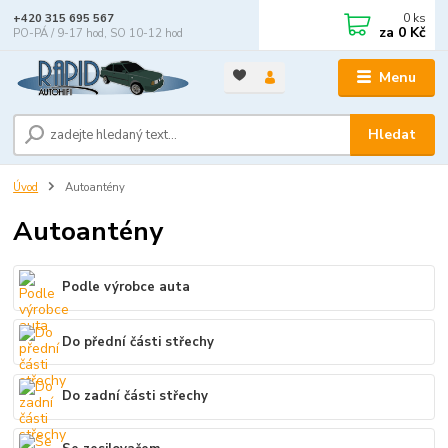
0
ks
+420 315 695 567
za
0 Kč
PO-PÁ / 9-17 hod, SO 10-12 hod
Menu
Hledat
Úvod
Autoantény
Autoantény
Podle výrobce auta
Do přední části střechy
Do zadní části střechy