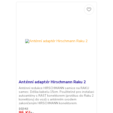
Anténní adaptér Hirschmann Raku 2
Anténní redukce HIRSCHMANN samice na RAKU
samec. Délka kabelu 15cm. Použitelné pro instalaci
autoantény s RAST konektorem (protikus do Raku 2
konektoru) do vozů s anténním svodem
zakončeným HIRSCHMANN konektorem.
102 Kč
95 Kč