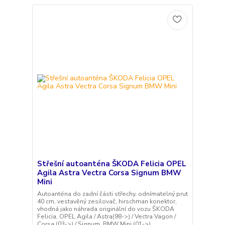
Střešní autoanténa ŠKODA Felicia OPEL
Agila Astra Vectra Corsa Signum BMW
Mini
Autoanténa do zadní části střechy, odnímatelný prut
40 cm, vestavěný zesilovač, hirschman konektor,
vhodná jako náhrada originální do vozu ŠKODA
Felicia, OPEL Agila / Astra(98->) / Vectra Vagon /
Corsa (03->) / Signum, BMW Mini (01->)