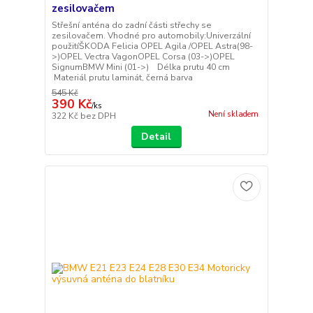
zesilovačem
Střešní anténa do zadní části střechy se
zesilovačem. Vhodné pro automobily:Univerzální
použitíŠKODA Felicia OPEL Agila /OPEL Astra(98-
>)OPEL Vectra VagonOPEL Corsa (03->)OPEL
SignumBMW Mini (01->) Délka prutu 40 cm
Materiál prutu laminát, černá barva
545 Kč
390 Kč
/
ks
Není skladem
322 Kč
bez DPH
Detail