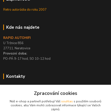
Retro autorádia do roku 2007
Kde nás najdete
RAPID AUTOHIFI
U Tržnice 856
27711, Neratovice
Provozní doba:
PO-PÁ 9-17 hod, SO 10-12 hod
Kontakty
+420 315 695 567
Zpracování cookies
PO-PÁ / 9-17 hod, SO 10-12 hod
Náš e-shop a partneři potřebují Váš
souhlas
s použitím souborů
info@rapid-autohifi.com
cookies, aby Vám mohli zobrazovat informace týkající se Vašich
zájmů.