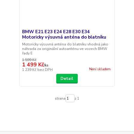
BMW E21 E23 E24 E28 E30 E34
Motoricky výsuvná anténa do blatníku
Motoricky výsuvná anténa do blatníku vhodná jako
náhrada za originální autoanténu ve vozech BMW
řady E
1 599 Kč
1 499 Kč
/
ks
Není skladem
1 239 Kč
bez DPH
Detail
strana
z 1