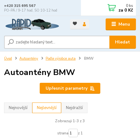
0
ks
+420 315 695 567
za
0 Kč
PO-PÁ / 9-17 hod, SO 10-12 hod
Menu
Hledat
Úvod
Autoantény
Podle výrobce auta
BMW
Autoantény BMW
Upřesnit parametry
Nejnovější
Nejlevnější
Nejdražší
Zobrazuji 1-3 z 3
strana
z 1