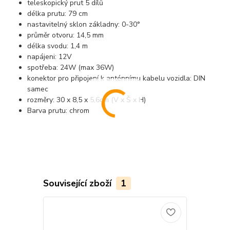
teleskopický prut 5 dílů
délka prutu: 79 cm
nastavitelný sklon základny: 0-30°
průměr otvoru: 14,5 mm
délka svodu: 1,4 m
napájeni: 12V
spotřeba: 24W (max 36W)
konektor pro připojení k anténnímu kabelu vozidla: DIN
samec
rozměry: 30 x 8,5 x 5,6cm (V x Š x H)
Barva prutu: chrom
Související zboží
1