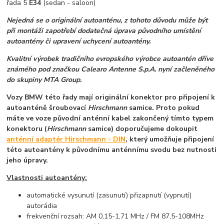
řada 5
E34
(sedan - saloon)
Nejedná se o originální autoanténu, z tohoto důvodu může být
při montáži zapotřebí dodatečná úprava původního umístění
autoantény či upravení uchycení autoantény.
Kvalitní výrobek tradičního evropského výrobce autoantén dříve
známého pod značkou Calearo Antenne S.p.A. nyní začleněného
do skupiny MTA Group.
Vozy BMW této řady mají originální konektor pro připojení k
autoanténě šroubovací
Hirschmann
samice. Proto pokud
máte ve voze původní anténní kabel zakončený tímto typem
konektoru (
Hirschmann
samice) doporučujeme dokoupit
anténní adaptér Hirschmann - DIN
, který umožňuje připojení
této autoantény k původnímu anténnímu svodu bez nutnosti
jeho úpravy.
Vlastnosti autoantény:
automatické vysunutí (zasunutí) přizapnutí (vypnutí)
autorádia
frekvenční rozsah: AM 0,15-1,71 MHz / FM 87,5-108MHz