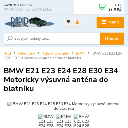
0
ks
+420 315 695 567
za
0 Kč
PO-PÁ / 9-17 hod, SO 10-12 hod
Menu
Hledat
Úvod
Autoantény
Podle výrobce auta
BMW
BMW E21 E23 E24
E28 E30 E34 Motoricky výsuvná anténa do blatníku
BMW E21 E23 E24 E28 E30 E34
Motoricky výsuvná anténa do
blatníku