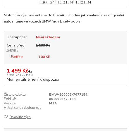
Motoricky výsuvná anténa do blatníku vhodná jako náhrada za originální
autoanténu ve vozech BMW řady E
celý popis
Dostupnost
Není skladem
Cena před
1 599 Kč
slevou
Ušetříte
100 Kč
1 499 Kč
/
ks
1 239 Kč
bez DPH
Momentálně není k dispozici
Číslo produktu:
BMW-260005-7677154
EAN kód:
8010925679153
Výrobce:
MTA
Hlídat cenu / dostupnost
Do oblíbených