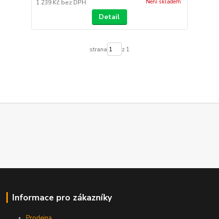
Není skladem
1 239 Kč
bez DPH
Detail
strana
z 1
Informace pro zákazníky
Prodejna