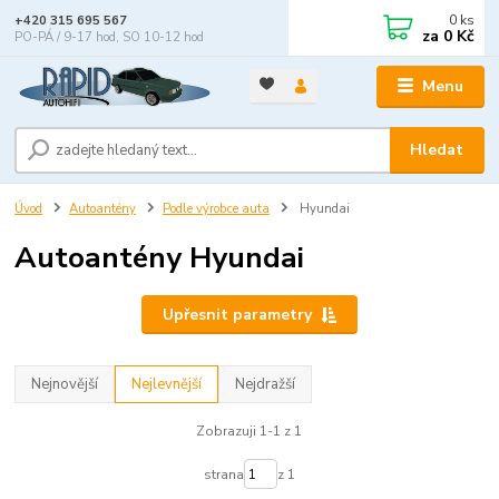
0
ks
+420 315 695 567
za
0 Kč
PO-PÁ / 9-17 hod, SO 10-12 hod
Menu
Hledat
Úvod
Autoantény
Podle výrobce auta
Hyundai
Autoantény Hyundai
Upřesnit parametry
Nejnovější
Nejlevnější
Nejdražší
Zobrazuji 1-1 z 1
strana
z 1