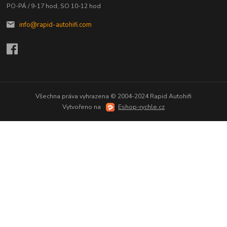
PO-PÁ / 9-17 hod, SO 10-12 hod
info@rapid-autohifi.com
Všechna práva vyhrazena © 2004-2024 Rapid Autohifi
Vytvořeno na
Eshop-rychle.cz