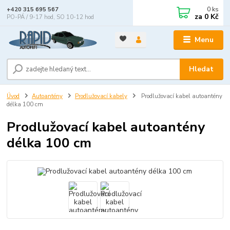
0
ks
+420 315 695 567
za
0 Kč
PO-PÁ / 9-17 hod, SO 10-12 hod
Menu
Hledat
Úvod
Autoantény
Prodlužovací kabely
Prodlužovací kabel autoantény
délka 100 cm
Prodlužovací kabel autoantény
délka 100 cm