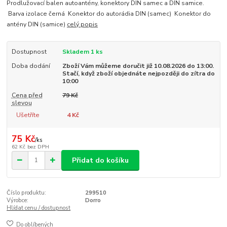
Prodlužovací balen autoantény, konektory DIN samec a DIN samice.
Barva izolace černá Konektor do autorádia DIN (samec) Konektor do
antény DIN (samice)
celý popis
Dostupnost
Skladem 1 ks
Doba dodání
Zboží Vám můžeme doručit již 10.08.2026 do 13:00.
Stačí, když zboží objednáte nejpozději do zítra do
10:00
Cena před
79 Kč
slevou
Ušetříte
4 Kč
75 Kč
/
ks
62 Kč
bez DPH
Přidat do košíku
Číslo produktu:
299510
Výrobce:
Dorro
Hlídat cenu / dostupnost
Do oblíbených