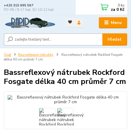
0
ks
+420 315 695 567
za
0 Kč
PO-PÁ / 9-17 hod, SO 10-12 hod
Menu
Hledat
Úvod
Bassreflexové nátrubky
Bassreflexový nátrubek Rockford Fosgate
délka 40 cm průměr 7 cm
Bassreflexový nátrubek Rockford
Fosgate délka 40 cm průměr 7 cm