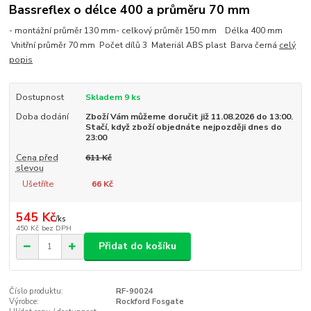
Bassreflex o délce 400 a průměru 70 mm
- montážní průměr 130 mm- celkový průměr 150 mm Délka 400 mm
Vnitřní průměr 70 mm Počet dílů 3 Materiál ABS plast Barva černá
celý
popis
Dostupnost
Skladem 9 ks
Doba dodání
Zboží Vám můžeme doručit již 11.08.2026 do 13:00.
Stačí, když zboží objednáte nejpozději dnes do
23:00
Cena před
611 Kč
slevou
Ušetříte
66 Kč
545 Kč
/
ks
450 Kč
bez DPH
Přidat do košíku
Číslo produktu:
RF-90024
Výrobce:
Rockford Fosgate