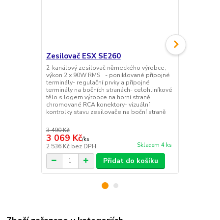
Zesilovač ESX SE260
Subwoofe
2-kanálový zesilovač německého výrobce,
Subwooferov
výkon 2 x 90W RMS - poniklované přípojné
produktové ř
terminály- regulační prvky a přípojné
osazeného s
terminály na bočních stranách- celohliníkové
200W RMS / 
tělo s logem výrobce na horní straně,
MDF ozvučni
chromované RCA konektory- vizuální
se kobercem 
kontrolky stavu zesilovače na boční straně
ochranné hli
středem- bas
3 490 Kč
2 990 Kč
3 069 Kč
2 599 Kč
/
ks
Skladem 4 ks
2 536 Kč
bez DPH
2 148 Kč
bez
Přidat do košíku