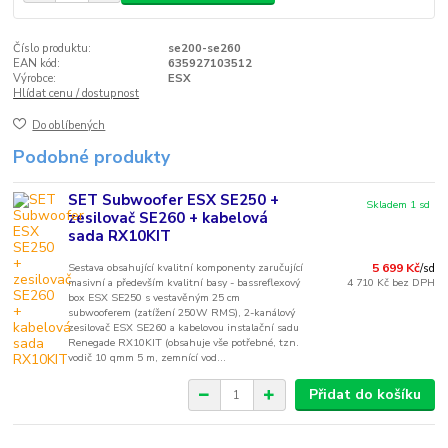
Číslo produktu:
se200-se260
EAN kód:
635927103512
Výrobce:
ESX
Hlídat cenu / dostupnost
Do oblíbených
Podobné produkty
SET Subwoofer ESX SE250 +
Skladem 1 sd
zesilovač SE260 + kabelová
sada RX10KIT
Sestava obsahující kvalitní komponenty zaručující
5 699 Kč
/
sd
masivní a především kvalitní basy - bassreflexový
4 710 Kč
bez DPH
box ESX SE250 s vestavěným 25 cm
subwooferem (zatížení 250W RMS), 2-kanálový
zesilovač ESX SE260 a kabelovou instalační sadu
Renegade RX10KIT (obsahuje vše potřebné, tzn.
vodič 10 qmm 5 m, zemnící vod...
Přidat do košíku