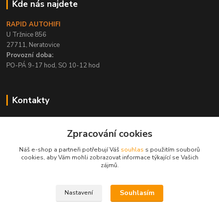
Kde nás najdete
RAPID AUTOHIFI
U Tržnice 856
27711, Neratovice
Provozní doba:
PO-PÁ 9-17 hod, SO 10-12 hod
Kontakty
+420 315 695 567
Zpracování cookies
PO-PÁ / 9-17 hod, SO 10-12 hod
Náš e-shop a partneři potřebují Váš
souhlas
s použitím souborů
info@rapid-autohifi.com
cookies, aby Vám mohli zobrazovat informace týkající se Vašich
zájmů.
Souhlasím
Nastavení