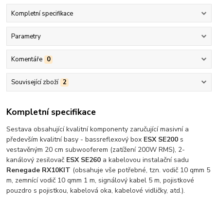
Kompletní specifikace
Parametry
Komentáře
0
Související zboží
2
Kompletní specifikace
Sestava obsahující kvalitní komponenty zaručující masivní a
především kvalitní basy - bassreflexový box
ESX SE200
s
vestavěným 20 cm subwooferem (zatížení 200W RMS), 2-
kanálový zesilovač
ESX SE260
a kabelovou instalační sadu
Renegade RX10KIT
(obsahuje vše potřebné, tzn. vodič 10 qmm 5
m, zemnící vodič 10 qmm 1 m, signálový kabel 5 m, pojistkové
pouzdro s pojistkou, kabelová oka, kabelové vidličky, atd.).