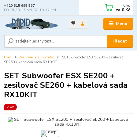
0
ks
+420 315 695 567
za
0 Kč
PO-PÁ / 9-17 hod, SO 10-12 hod
Menu
Hledat
Úvod
Zesilovač + subwoofer
SET Subwoofer ESX SE200 + zesilovač
SE260 + kabelová sada RX10KIT
SET Subwoofer ESX SE200 +
zesilovač SE260 + kabelová sada
RX10KIT
Akce