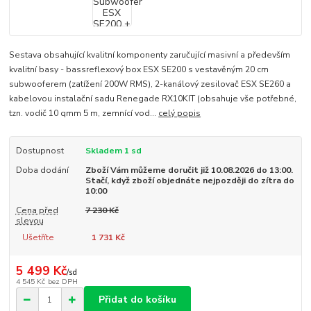
Sestava obsahující kvalitní komponenty zaručující masivní a především
kvalitní basy - bassreflexový box ESX SE200 s vestavěným 20 cm
subwooferem (zatížení 200W RMS), 2-kanálový zesilovač ESX SE260 a
kabelovou instalační sadu Renegade RX10KIT (obsahuje vše potřebné,
tzn. vodič 10 qmm 5 m, zemnící vod...
celý popis
Dostupnost
Skladem 1 sd
Doba dodání
Zboží Vám můžeme doručit již 10.08.2026 do 13:00.
Stačí, když zboží objednáte nejpozději do zítra do
10:00
Cena před
7 230 Kč
slevou
Ušetříte
1 731 Kč
5 499 Kč
/
sd
4 545 Kč
bez DPH
Přidat do košíku