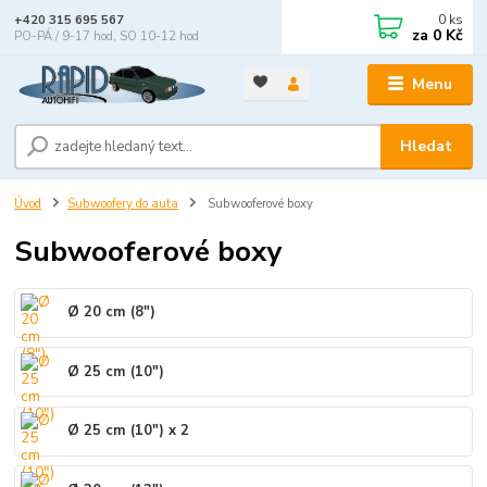
0
ks
+420 315 695 567
za
0 Kč
PO-PÁ / 9-17 hod, SO 10-12 hod
Menu
Hledat
Úvod
Subwoofery do auta
Subwooferové boxy
Subwooferové boxy
Ø 20 cm (8")
Ø 25 cm (10")
Ø 25 cm (10") x 2