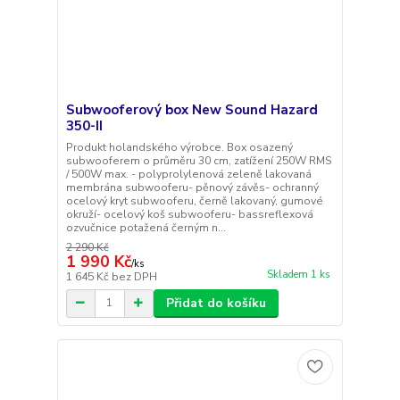
Subwooferový box New Sound Hazard
350-II
Produkt holandského výrobce. Box osazený
subwooferem o průměru 30 cm, zatížení 250W RMS
/ 500W max. - polyprolylenová zeleně lakovaná
membrána subwooferu- pěnový závěs- ochranný
ocelový kryt subwooferu, černě lakovaný, gumové
okruží- ocelový koš subwooferu- bassreflexová
ozvučnice potažená černým n...
2 290 Kč
1 990 Kč
/
ks
Skladem 1 ks
1 645 Kč
bez DPH
Přidat do košíku