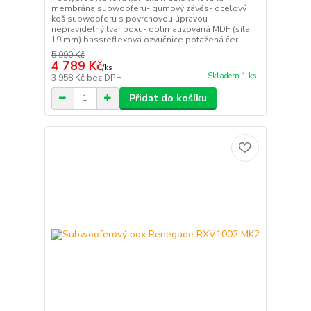
membrána subwooferu- gumový závěs- ocelový
koš subwooferu s povrchovou úpravou-
nepravidelný tvar boxu- optimalizovaná MDF (síla
19 mm) bassreflexová ozvučnice potažená čer...
5 990 Kč
4 789 Kč
/
ks
Skladem 1 ks
3 958 Kč
bez DPH
Přidat do košíku