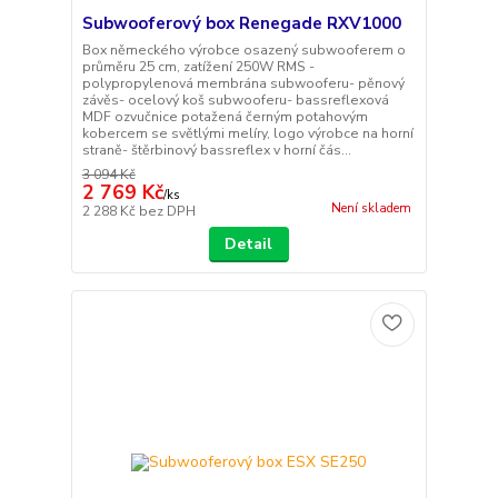
Subwooferový box Renegade RXV1000
Box německého výrobce osazený subwooferem o
průměru 25 cm, zatížení 250W RMS -
polypropylenová membrána subwooferu- pěnový
závěs- ocelový koš subwooferu- bassreflexová
MDF ozvučnice potažená černým potahovým
kobercem se světlými melíry, logo výrobce na horní
straně- štěrbinový bassreflex v horní čás...
3 094 Kč
2 769 Kč
/
ks
Není skladem
2 288 Kč
bez DPH
Detail