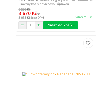
SANTOPRENE závěs- polypropylenová membrána-
lisovaný koš s povrchovou úpravou- ...
5 250 Kč
3 670 Kč
/
ks
Skladem 1 ks
3 033 Kč
bez DPH
Přidat do košíku