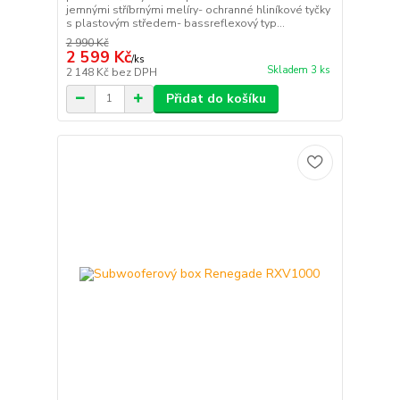
jemnými stříbrnými melíry- ochranné hliníkové tyčky
s plastovým středem- bassreflexový typ...
2 990 Kč
2 599 Kč
/
ks
Skladem 3 ks
2 148 Kč
bez DPH
Přidat do košíku