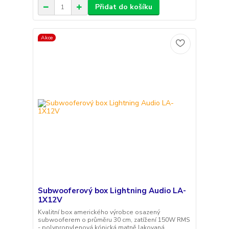
Přidat do košíku
Akce
Subwooferový box Lightning Audio LA-
1X12V
Kvalitní box amerického výrobce osazený
subwooferem o průměru 30 cm, zatížení 150W RMS
- polypropylenová kónická matně lakovaná