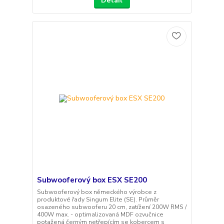
Detail
Subwooferový box ESX SE200
Subwooferový box německého výrobce z
produktové řady Singum Elite (SE). Průměr
osazeného subwooferu 20 cm, zatížení 200W RMS /
400W max. - optimalizovaná MDF ozvučnice
potažená černým netřepícím se kobercem s