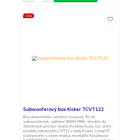
Akce
Subwooferový box Kicker TCVT122
Box amerického výrobce osazený 30 cm
subwooferem, zatížení 400W RMS, vhodný do
stísněných prostor (malá hloubka boxu, tzv. slim) -
použitý subwoofer CVT12 z řady Kicker CompVT
(subwoofer s velmi malou montážní hloubkou)-