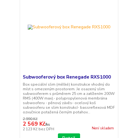
Subwooferový box Renegade RXS1000
Box speciální slim (mělké) konstrukce vhodný do
míst s omezeným prostorem. Je osazený slim
subwooferem s průměrem 25 cm a zatížením 200W
RMS (400W max).- polypropylenová membrána
subwooferu - pěnový závěs- ocelový koš
subwooferu se slim konstrukcí- bassreflexová MDF
ozvučnice potažená černým potahov...
2 990 Kč
2 569 Kč
/
ks
Není skladem
2 123 Kč
bez DPH