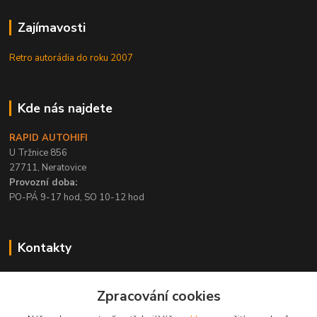
Zajímavosti
Retro autorádia do roku 2007
Kde nás najdete
RAPID AUTOHIFI
U Tržnice 856
27711, Neratovice
Provozní doba:
PO-PÁ 9-17 hod, SO 10-12 hod
Kontakty
+420 315 695 567
Zpracování cookies
PO-PÁ / 9-17 hod, SO 10-12 hod