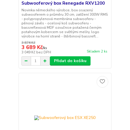
Subwooferový box Renegade RXV1200
Novinka německého výrobce, box osazený
subwooferem o průměru 30 cm, zatížení 300W RMS
- polypropylenová membrána subwooferu -
pěnový závěs - ocelový koš subwooferu -
bassreflexová MDF ozvučnice potažená černým
potahovým kobercem se světlými melíry, logo
výrobce na horní straně - štěrbinový bassrefl...
3 874 Kč
3 689 Kč
/
ks
Skladem 2 ks
3 049 Kč
bez DPH
Přidat do košíku