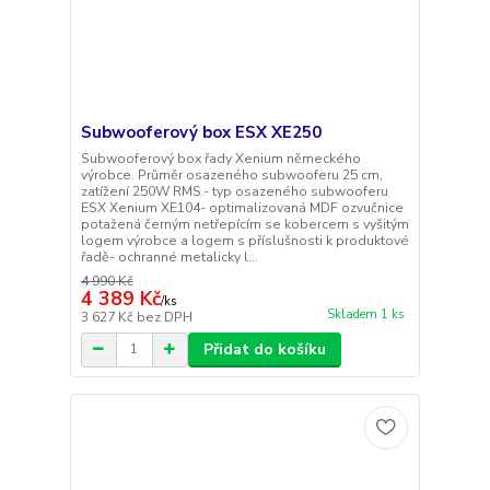
Subwooferový box ESX XE250
Subwooferový box řady Xenium německého
výrobce. Průměr osazeného subwooferu 25 cm,
zatížení 250W RMS.- typ osazeného subwooferu
ESX Xenium XE104- optimalizovaná MDF ozvučnice
potažená černým netřepícím se kobercem s vyšitým
logem výrobce a logem s příslušnosti k produktové
řadě- ochranné metalicky l...
4 990 Kč
4 389 Kč
/
ks
Skladem 1 ks
3 627 Kč
bez DPH
Přidat do košíku