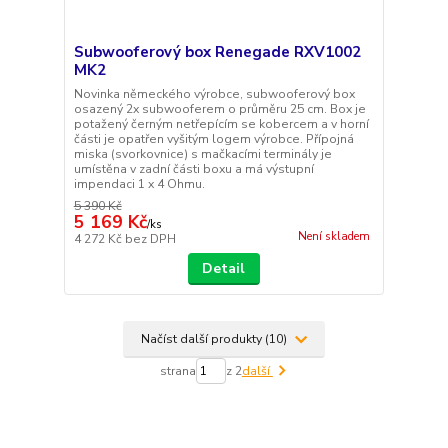
Subwooferový box Renegade RXV1002
MK2
Novinka německého výrobce, subwooferový box
osazený 2x subwooferem o průměru 25 cm. Box je
potažený černým netřepícím se kobercem a v horní
části je opatřen vyšitým logem výrobce. Přípojná
miska (svorkovnice) s mačkacími terminály je
umístěna v zadní části boxu a má výstupní
impendaci 1 x 4 Ohmu.
5 390 Kč
5 169 Kč
/
ks
Není skladem
4 272 Kč
bez DPH
Detail
Načíst další produkty (10)
strana
z 2
další