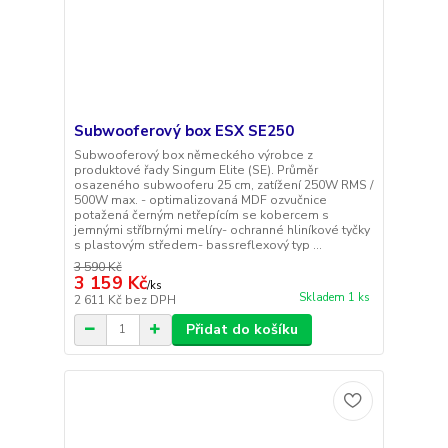
Subwooferový box ESX SE250
Subwooferový box německého výrobce z
produktové řady Singum Elite (SE). Průměr
osazeného subwooferu 25 cm, zatížení 250W RMS /
500W max. - optimalizovaná MDF ozvučnice
potažená černým netřepícím se kobercem s
jemnými stříbrnými melíry- ochranné hliníkové tyčky
s plastovým středem- bassreflexový typ ...
3 590 Kč
3 159 Kč
/
ks
Skladem 1 ks
2 611 Kč
bez DPH
Přidat do košíku