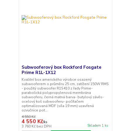
Subwooferový box Rockford Fosgate
Prime R1L-1X12
Kvalitní box amerického výrobce osazený
subwooferem o průměru 25 cm, zatížení 150W RMS
- použitý subwoofer R1S410 z řady Prime-
parabolická polypropylenová membrána
subwooferu, černá matná barva- butylový závěs-
ocelový koš subwooferu- počítačem
optimalizovaná MDF (síla 19 mm) uzavřená
ozvučnice pot...
4 550 Kč
4 550 Kč
/
ks
Skladem 1 ks
3 760 Kč
bez DPH