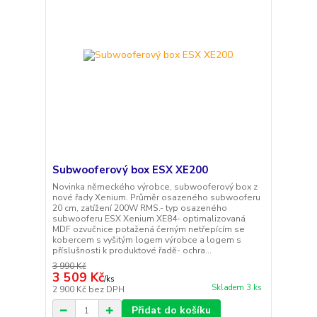
Subwooferový box ESX XE200
Novinka německého výrobce, subwooferový box z
nové řady Xenium. Průměr osazeného subwooferu
20 cm, zatížení 200W RMS.- typ osazeného
subwooferu ESX Xenium XE84- optimalizovaná
MDF ozvučnice potažená černým netřepícím se
kobercem s vyšitým logem výrobce a logem s
příslušnosti k produktové řadě- ochra...
3 990 Kč
3 509 Kč
/
ks
Skladem 3 ks
2 900 Kč
bez DPH
Přidat do košíku