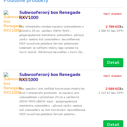
Podobné produkty
Subwooferový box Renegade
Není skladem
RXV1000
Box německého výrobce osazený subwooferem o
2 769 Kč
/
ks
průměru 25 cm, zatížení 250W RMS -
2 288 Kč
bez DPH
polypropylenová membrána subwooferu- pěnový
závěs- ocelový koš subwooferu- bassreflexová
MDF ozvučnice potažená černým potahovým
kobercem se světlými melíry, logo výrobce na
horní straně- štěrbinový bassreflex v horní čás...
Detail
Subwooferový box Renegade
Není skladem
RXS1000
Box speciální slim (mělké) konstrukce vhodný do
2 569 Kč
/
ks
míst s omezeným prostorem. Je osazený slim
2 123 Kč
bez DPH
subwooferem s průměrem 25 cm a zatížením
200W RMS (400W max).- polypropylenová
membrána subwooferu - pěnový závěs- ocelový
koš subwooferu se slim konstrukcí- bassreflexová
MDF ozvučnice potažená černým potahov...
Detail