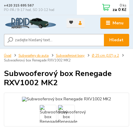
0
ks
+420 315 695 567
za
0 Kč
PO-PÁ / 9-17 hod, SO 10-12 hod
Menu
Hledat
Úvod
Subwoofery do auta
Subwooferové boxy
Ø 25 cm (10") x 2
Subwooferový box Renegade RXV1002 MK2
Subwooferový box Renegade
RXV1002 MK2