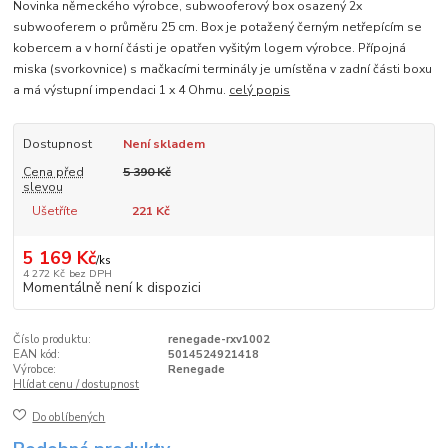
Novinka německého výrobce, subwooferový box osazený 2x
subwooferem o průměru 25 cm. Box je potažený černým netřepícím se
kobercem a v horní části je opatřen vyšitým logem výrobce. Přípojná
miska (svorkovnice) s mačkacími terminály je umístěna v zadní části boxu
a má výstupní impendaci 1 x 4 Ohmu.
celý popis
Dostupnost
Není skladem
Cena před
5 390 Kč
slevou
Ušetříte
221 Kč
5 169 Kč
/
ks
4 272 Kč
bez DPH
Momentálně není k dispozici
Číslo produktu:
renegade-rxv1002
EAN kód:
5014524921418
Výrobce:
Renegade
Hlídat cenu / dostupnost
Do oblíbených