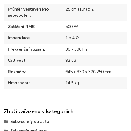
Průměr vestavěného
25 cm (10") x 2
subwooferu
Zatížení RMS
500 W
Impendace
1 x 4 Ω
Frekvenční rozsah
30 - 300 Hz
Citlivost
92 dB
Rozměry
645 x 330 x 320/250 mm
Hmotnost
14.5 kg
Zboží zařazeno v kategoriích
Subwoofery do auta
Subwooferové boxy