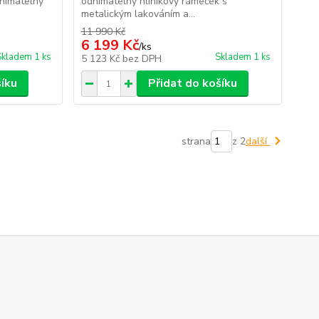
dnímatelný
odnímatelný hliníkový rámeček s
metalickým lakováním a...
11 990 Kč
6 199 Kč
/
ks
Skladem 1 ks
Skladem 1 ks
5 123 Kč
bez DPH
šíku
Přidat do košíku
strana
z 2
další