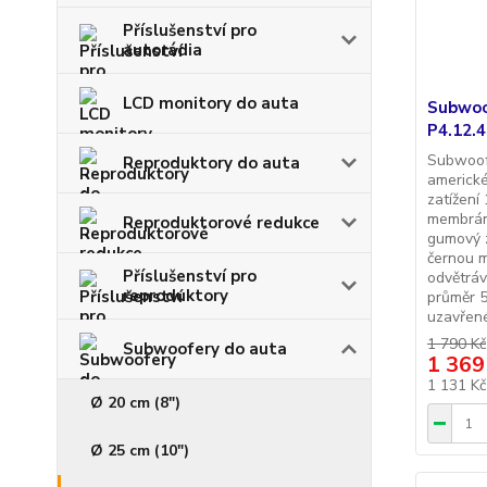
Příslušenství pro
autorádia
LCD monitory do auta
Subwoo
P4.12.4
Subwoofe
Reproduktory do auta
americké
zatížení
membrán
Reproduktorové redukce
gumový z
černou 
Příslušenství pro
odvětráv
reproduktory
průměr 
uzavřené
1 790 Kč
Subwoofery do auta
1 369
1 131 K
Ø 20 cm (8")
Ø 25 cm (10")