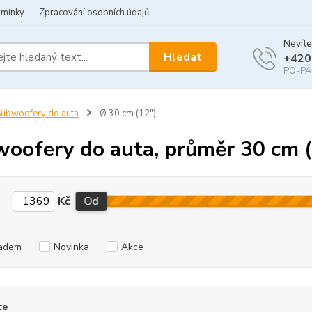
dmínky
Zpracování osobních údajů
Nevíte
Hledat
+420
PO-PÁ 
ubwoofery do auta
Ø 30 cm (12")
oofery do auta, průměr 30 cm (
Kč
Od
adem
Novinka
Akce
ce