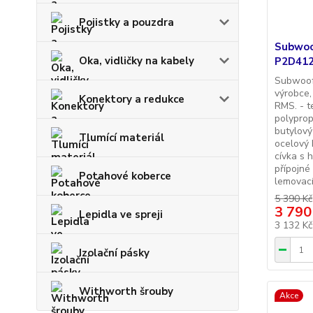
Pojistky a pouzdra
Subwoo
Oka, vidličky na kabely
P2D41
Subwoof
výrobce,
Konektory a redukce
RMS. - t
polypro
butylový
Tlumící materiál
ocelový 
cívka s 
přípojné
Potahové koberce
lemovací 
5 390 Kč
3 790
Lepidla ve spreji
3 132 K
Izolační pásky
Withworth šrouby
Akce