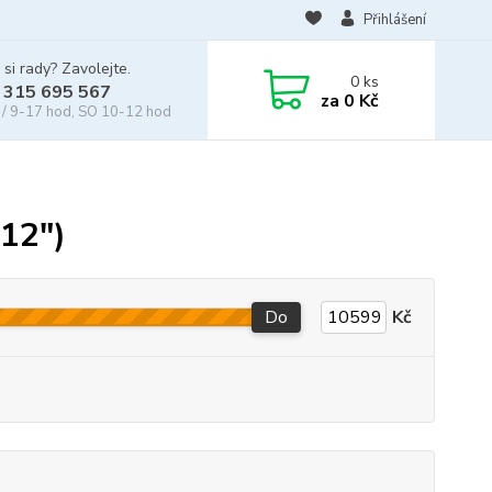
Přihlášení
 si rady? Zavolejte.
0
ks
 315 695 567
za
0 Kč
/ 9-17 hod, SO 10-12 hod
12")
Do
Kč