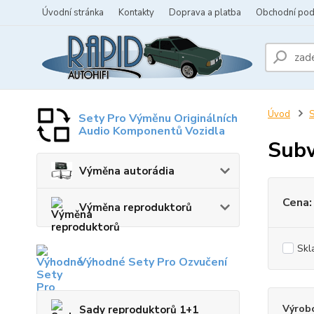
Úvodní stránka
Kontakty
Doprava a platba
Obchodní po
Úvod
S
Sety Pro Výměnu Originálních
Audio Komponentů Vozidla
Subw
Výměna autorádia
Cena:
Výměna reproduktorů
Skl
Výhodné Sety Pro Ozvučení
Výrob
Sady reproduktorů 1+1