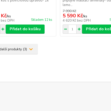
ý koš s povrchovou úpravou- 2x
přípojné mačkací terminály- o
lemo...
7 990 Kč
 Kč
5 590 Kč
/
ks
/
ks
Skladem 12 ks
č
bez DPH
4 620 Kč
bez DPH
Přidat do košíku
Přidat do ko
další produkty (3)