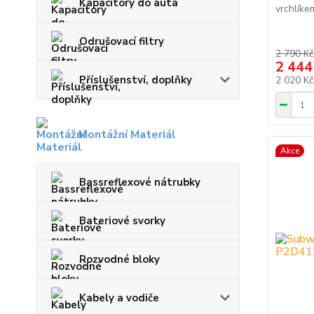
Kapacitory do auta
vrchlíke
Odrušovací filtry
2 790 Kč
2 444
Příslušenství, doplňky
2 020 K
Montážní Materiál
Akce
Bassreflexové nátrubky
Bateriové svorky
Rozvodné bloky
Kabely a vodiče