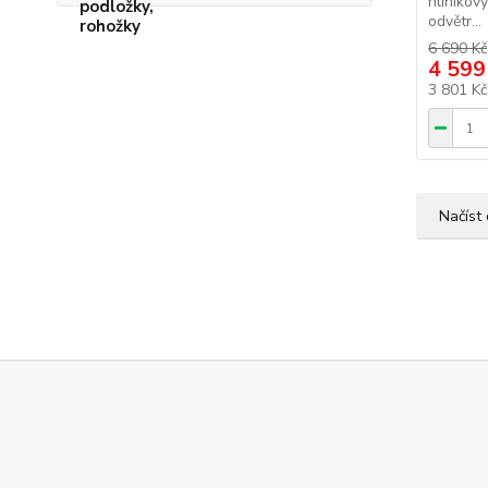
hliníkov
odvětr...
6 690 Kč
4 599
3 801 K
Načíst 