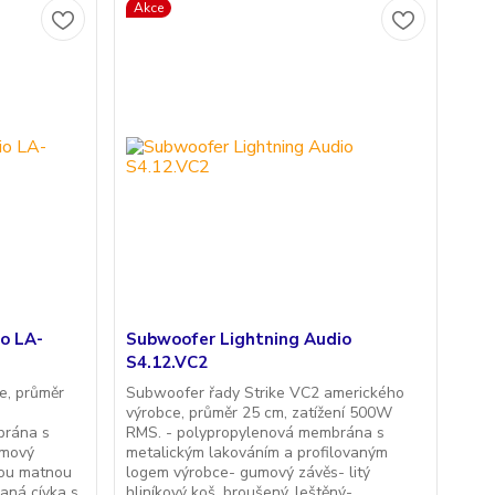
Akce
o LA-
Subwoofer Lightning Audio
S4.12.VC2
e, průměr
Subwoofer řady Strike VC2 amerického
výrobce, průměr 25 cm, zatížení 500W
brána s
RMS. - polypropylenová membrána s
umový
metalickým lakováním a profilovaným
rnou matnou
logem výrobce- gumový závěs- litý
aná cívka s
hliníkový koš, broušený, leštěný-