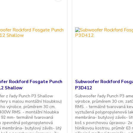
fer Rockford Fosgate Punch
Subwoofer Rockford Fosg
2 Shallow
P3D412
er z řady Punch P3 Shallow
Subwoofer řady Punch P3 ame
fery s malou montážní hloubkou)
výrobce, průměrem 30 cm, zat
ého výrobce, průměrem 30 cm,
RMS. - termálně tvarovaná ke
 400W RMS. - montážní hloubka
vyztužená polypropylenová la
 92 mm- termálně tvarovaná
membrána- butylový závěs- litý
m zpevněná polypropylenová
koš s povrchovou úpravou- 2x 
 membrána- butylový závěs- litý
hliníkovou kostrou, průměr 63