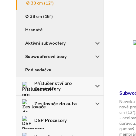
Ø 30 cm (12")
Ø 38 cm (15")
Hranaté
Aktivní subwoofery
Subwooferové boxy
Pod sedačku
Příslušenství pro
subwoofery
Subwoo
Novinka
Zesilovače do auta
nové pro
cm (12")
- ocelov
DSP Procesory
úpravou,
gumový 
membrána