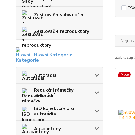
ES
Zesilovač + subwoofer
Zesilovač + reproduktory
Nejnově
Hlavní Kategorie
Zobrazuji 
Akce
Autorádia
Redukční rámečky
autorádií
ISO konektory pro
autorádia
Autoantény