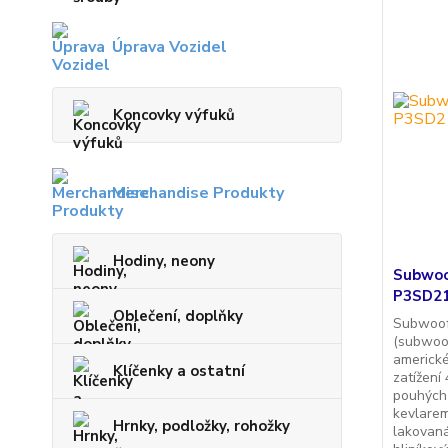
Úprava Vozidel
Koncovky výfuků
Merchandise Produkty
Hodiny, neony
Subwoo
P3SD21
Oblečení, doplňky
Subwoof
(subwoo
americk
Klíčenky a ostatní
zatížení
pouhých
kevlare
Hrnky, podložky, rohožky
lakovaná