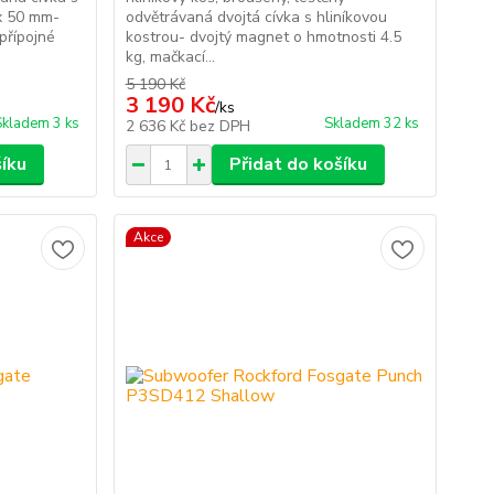
x 50 mm-
odvětrávaná dvojtá cívka s hliníkovou
přípojné
kostrou- dvojtý magnet o hmotnosti 4.5
kg, mačkací...
5 190 Kč
3 190 Kč
/
ks
Skladem 3 ks
Skladem 32 ks
2 636 Kč
bez DPH
šíku
Přidat do košíku
Akce