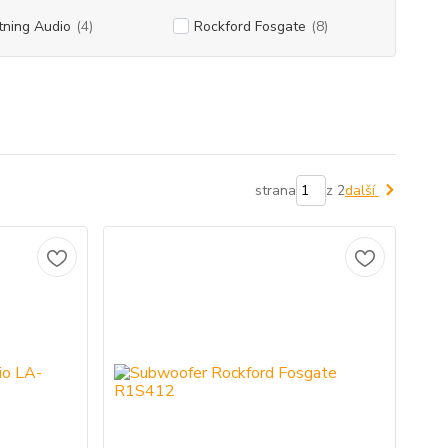
tning Audio
(4)
Rockford Fosgate
(8)
strana
z 2
další