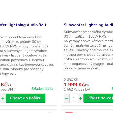
fer Lightning Audio Bolt
Subwoofer Lightning Aud
Subwoofer amerického výrobc
30 cm, zatížení 150W RMS. -
r z produktové řady Bolt
polypropylenová kónická mem
ho výrobce, průměr 30 cm,
černým matným lakováním- g
 150W RMS. - polypropylenová
závěs- lisovaný ocelový koš s
a s barveným logem výrobce-
matnou povrchovou úpravou- 
ávěs- lisovaný ocelový koš s
cívka s kaptonouvou kostrou, 
matnou povrchovou úpravou-
mm- pogumovaný magnet, mač
aná cívka s kaptonouvou kostrou,
přípojné terminály- ef...
50 mm- vhodný pro všechny
 typy oz...
2 690 Kč
 Kč
1 999 Kč
/
ks
/
ks
Skladem 11 ks
č
bez DPH
1 652 Kč
bez DPH
Přidat do košíku
Přidat do ko