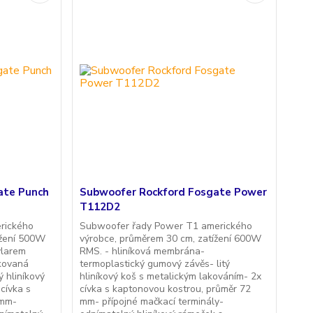
ate Punch
Subwoofer Rockford Fosgate Power
T112D2
rického
Subwoofer řady Power T1 amerického
ížení 500W
výrobce, průměrem 30 cm, zatížení 600W
vlarem
RMS. - hliníková membrána-
kovaná
termoplastický gumový závěs- litý
 hliníkový
hliníkový koš s metalickým lakováním- 2x
cívka s
cívka s kaptonovou kostrou, průměr 72
 mm-
mm- přípojné mačkací terminály-