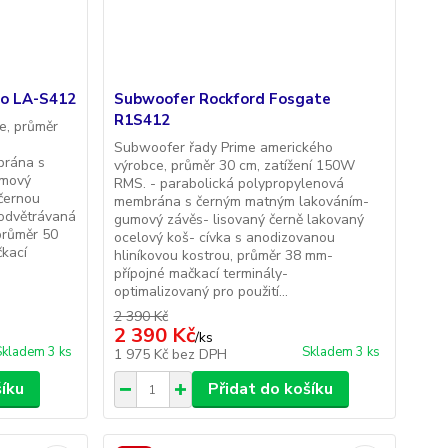
io LA-S412
Subwoofer Rockford Fosgate
R1S412
e, průměr
Subwoofer řady Prime amerického
brána s
výrobce, průměr 30 cm, zatížení 150W
umový
RMS. - parabolická polypropylenová
 černou
membrána s černým matným lakováním-
odvětrávaná
gumový závěs- lisovaný černě lakovaný
průměr 50
ocelový koš- cívka s anodizovanou
kací
hliníkovou kostrou, průměr 38 mm-
přípojné mačkací terminály-
optimalizovaný pro použití...
2 390 Kč
2 390 Kč
/
ks
Skladem 3 ks
Skladem 3 ks
1 975 Kč
bez DPH
šíku
Přidat do košíku