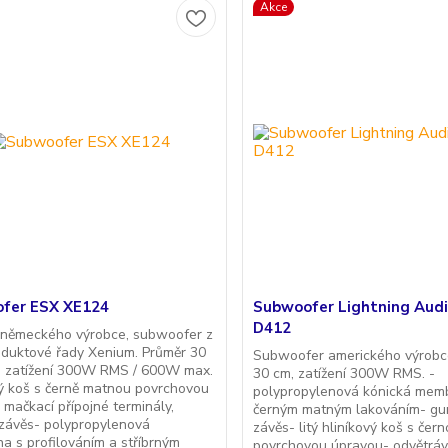
Akce
fer ESX XE124
Subwoofer Lightning Audi
D412
 německého výrobce, subwoofer z
duktové řady Xenium. Průměr 30
Subwoofer amerického výrobc
, zatížení 300W RMS / 600W max.
30 cm, zatížení 300W RMS. -
ý koš s černě matnou povrchovou
polypropylenová kónická mem
 mačkací přípojné terminály,
černým matným lakováním- g
závěs- polypropylenová
závěs- litý hliníkový koš s če
 s profilováním a stříbrným
povrchovou úpravou- odvětráv