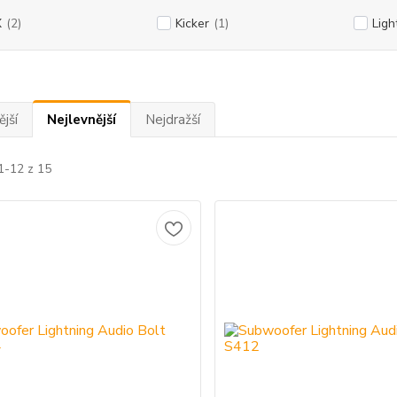
X
(2)
Kicker
(1)
Ligh
jší
Nejlevnější
Nejdražší
1-12 z 15