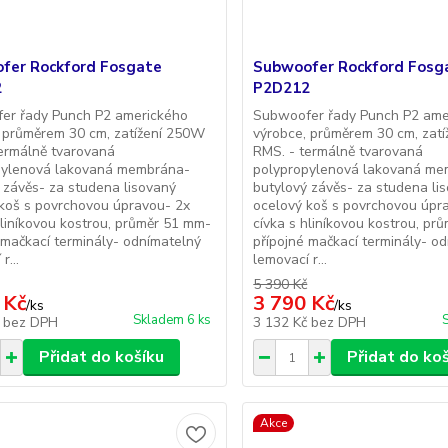
fer Rockford Fosgate
Subwoofer Rockford Fosg
2
P2D212
er řady Punch P2 amerického
Subwoofer řady Punch P2 ame
 průměrem 30 cm, zatížení 250W
výrobce, průměrem 30 cm, zat
ermálně tvarovaná
RMS. - termálně tvarovaná
pylenová lakovaná membrána-
polypropylenová lakovaná me
 závěs- za studena lisovaný
butylový závěs- za studena li
koš s povrchovou úpravou- 2x
ocelový koš s povrchovou úpr
hliníkovou kostrou, průměr 51 mm-
cívka s hliníkovou kostrou, pr
 mačkací terminály- odnímatelný
přípojné mačkací terminály- o
r...
lemovací r...
5 390 Kč
 Kč
3 790 Kč
/
ks
/
ks
Skladem 6 ks
č
bez DPH
3 132 Kč
bez DPH
Přidat do košíku
Přidat do ko
Akce