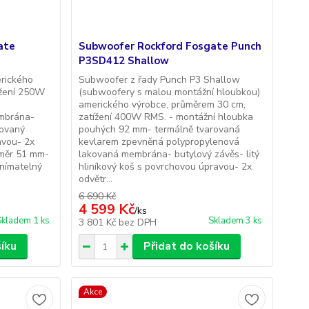
ate
Subwoofer Rockford Fosgate Punch
P3SD412 Shallow
rického
Subwoofer z řady Punch P3 Shallow
ížení 250W
(subwoofery s malou montážní hloubkou)
amerického výrobce, průměrem 30 cm,
mbrána-
zatížení 400W RMS. - montážní hloubka
sovaný
pouhých 92 mm- termálně tvarovaná
avou- 2x
kevlarem zpevněná polypropylenová
ůměr 51 mm-
lakovaná membrána- butylový závěs- litý
dnímatelný
hliníkový koš s povrchovou úpravou- 2x
odvětr...
6 690 Kč
4 599 Kč
/
ks
Skladem 1 ks
Skladem 3 ks
3 801 Kč
bez DPH
šíku
Přidat do košíku
Akce