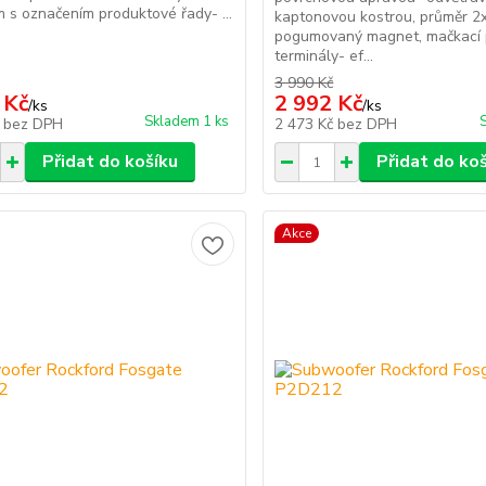
m s označením produktové řady- ...
kaptonovou kostrou, průměr 2
pogumovaný magnet, mačkací 
terminály- ef...
3 990 Kč
 Kč
2 992 Kč
/
ks
/
ks
Skladem 1 ks
č
bez DPH
2 473 Kč
bez DPH
Přidat do košíku
Přidat do ko
Akce