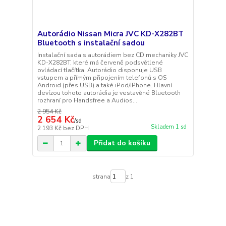
Autorádio Nissan Micra JVC KD-X282BT
Bluetooth s instalační sadou
Instalační sada s autorádiem bez CD mechaniky JVC
KD-X282BT, které má červeně podsvětlené
ovládací tlačítka. Autorádio disponuje USB
vstupem a přímým připojením telefonů s OS
Android (přes USB) a také iPod/iPhone. Hlavní
devízou tohoto autorádia je vestavěné Bluetooth
rozhraní pro Handsfree a Audios...
2 954 Kč
2 654 Kč
/
sd
Skladem 1 sd
2 193 Kč
bez DPH
Přidat do košíku
strana
z 1