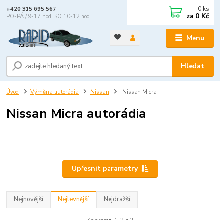
0
ks
+420 315 695 567
za
0 Kč
PO-PÁ / 9-17 hod, SO 10-12 hod
Menu
Hledat
Úvod
Výměna autorádia
Nissan
Nissan Micra
Nissan Micra autorádia
Upřesnit parametry
Nejnovější
Nejlevnější
Nejdražší