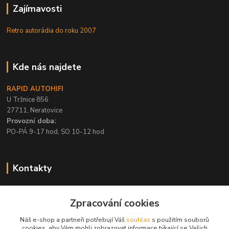
Zajímavosti
Retro autorádia do roku 2007
Kde nás najdete
RAPID AUTOHIFI
U Tržnice 856
27711, Neratovice
Provozní doba:
PO-PÁ 9-17 hod, SO 10-12 hod
Kontakty
+420 315 695 567
Zpracování cookies
PO-PÁ / 9-17 hod, SO 10-12 hod
Náš e-shop a partneři potřebují Váš
souhlas
s použitím souborů
info@rapid-autohifi.com
cookies, aby Vám mohli zobrazovat informace týkající se Vašich