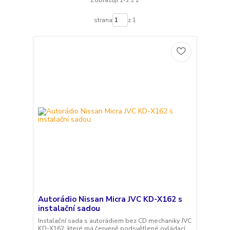
Zobrazuji 1-2 z 2
strana
z 1
Autorádio Nissan Micra JVC KD-X162 s
instalační sadou
Instalační sada s autorádiem bez CD mechaniky JVC
KD-X162, které má červeně podsvětlené ovládací