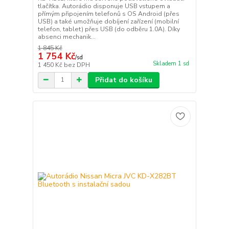
tlačítka. Autorádio disponuje USB vstupem a
přímým připojením telefonů s OS Android (přes
USB) a také umožňuje dobíjení zařízení (mobilní
telefon, tablet) přes USB (do odběru 1.0A). Díky
absenci mechanik...
1 845 Kč
1 754 Kč
/
sd
Skladem 1 sd
1 450 Kč
bez DPH
Přidat do košíku