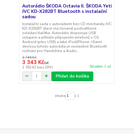
Autorádio ŠKODA Octavia II. ŠKODA Yeti
JVC KD-X282BT Bluetooth s instalační
sadou
Instalační sada s autorádiem bez CD mechaniky JVC
KD-X282BT, které má červeně podsvětlené
ovládací tlačítka. Autorádio disponuje USB
vstupem a přímým připojením telefonů s OS
Android (přes USB) a také iPod/iPhone. Hlavní
devízou tohoto autorádia je vestavěné Bluetooth
rozhraní pro Handsfree a Audio...
3 744 Kč
3 343 Kč
/
sd
Skladem 1 sd
2 763 Kč
bez DPH
Přidat do košíku
strana
z 1