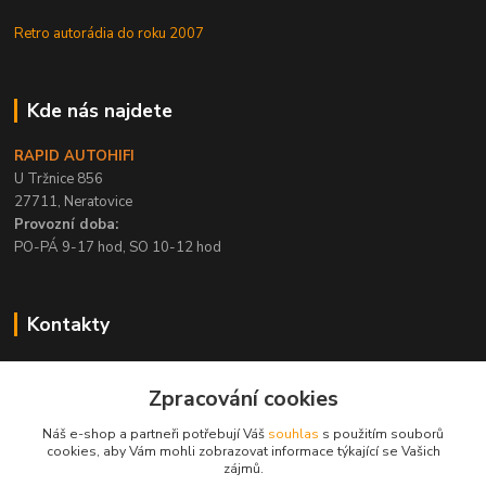
Retro autorádia do roku 2007
Kde nás najdete
RAPID AUTOHIFI
U Tržnice 856
27711, Neratovice
Provozní doba:
PO-PÁ 9-17 hod, SO 10-12 hod
Kontakty
+420 315 695 567
Zpracování cookies
PO-PÁ / 9-17 hod, SO 10-12 hod
Náš e-shop a partneři potřebují Váš
souhlas
s použitím souborů
info@rapid-autohifi.com
cookies, aby Vám mohli zobrazovat informace týkající se Vašich
zájmů.