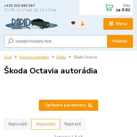
0
ks
+420 315 695 567
za
0 Kč
PO-PÁ / 9-17 hod, SO 10-12 hod
Menu
Hledat
Úvod
Výměna autorádia
Škoda
Škoda Octavia
Škoda Octavia autorádia
Upřesnit parametry
Nejnovější
Nejlevnější
Nejdražší