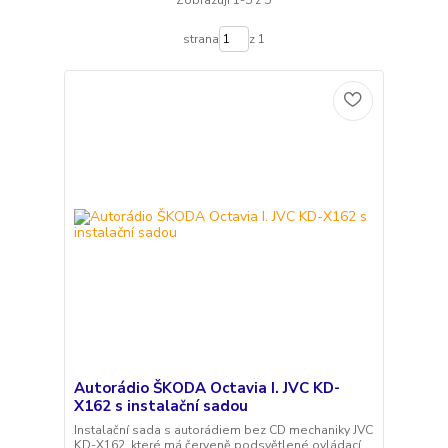
Zobrazuji 1-5 z 5
strana
z 1
Autorádio ŠKODA Octavia I. JVC KD-
X162 s instalační sadou
Instalační sada s autorádiem bez CD mechaniky JVC
KD-X162, které má červeně podsvětlené ovládací