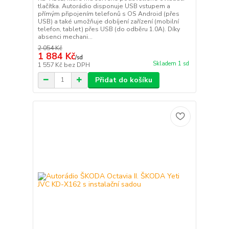
tlačítka. Autorádio disponuje USB vstupem a
přímým připojením telefonů s OS Android (přes
USB) a také umožňuje dobíjení zařízení (mobilní
telefon, tablet) přes USB (do odběru 1.0A). Díky
absenci mechani...
2 054 Kč
1 884 Kč
/
sd
Skladem 1 sd
1 557 Kč
bez DPH
Přidat do košíku