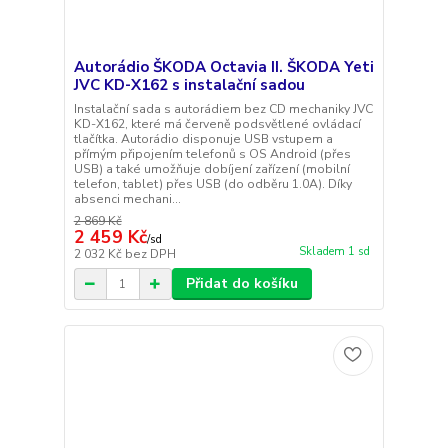
Autorádio ŠKODA Octavia II. ŠKODA Yeti
JVC KD-X162 s instalační sadou
Instalační sada s autorádiem bez CD mechaniky JVC
KD-X162, které má červeně podsvětlené ovládací
tlačítka. Autorádio disponuje USB vstupem a
přímým připojením telefonů s OS Android (přes
USB) a také umožňuje dobíjení zařízení (mobilní
telefon, tablet) přes USB (do odběru 1.0A). Díky
absenci mechani...
2 869 Kč
2 459 Kč
/
sd
Skladem 1 sd
2 032 Kč
bez DPH
Přidat do košíku