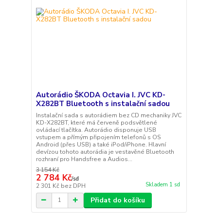
Autorádio ŠKODA Octavia I. JVC KD-
X282BT Bluetooth s instalační sadou
Instalační sada s autorádiem bez CD mechaniky JVC
KD-X282BT, které má červeně podsvětlené
ovládací tlačítka. Autorádio disponuje USB
vstupem a přímým připojením telefonů s OS
Android (přes USB) a také iPod/iPhone. Hlavní
devízou tohoto autorádia je vestavěné Bluetooth
rozhraní pro Handsfree a Audios...
3 154 Kč
2 784 Kč
/
sd
Skladem 1 sd
2 301 Kč
bez DPH
Přidat do košíku