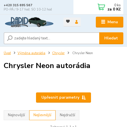
0
ks
+420 315 695 567
za
0 Kč
PO-PÁ / 9-17 hod, SO 10-12 hod
Menu
Hledat
Úvod
Výměna autorádia
Chrysler
Chrysler Neon
Chrysler Neon autorádia
Upřesnit parametry
Nejnovější
Nejlevnější
Nejdražší