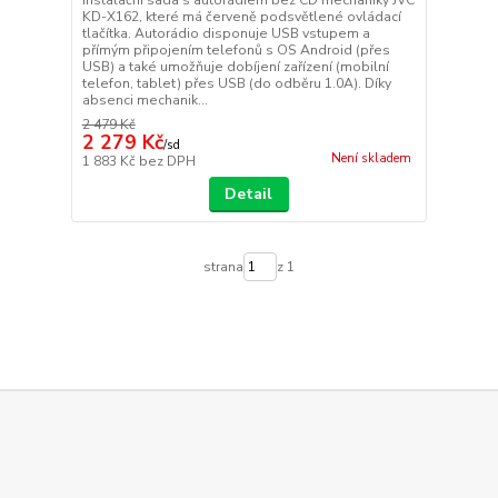
KD-X162, které má červeně podsvětlené ovládací
tlačítka. Autorádio disponuje USB vstupem a
přímým připojením telefonů s OS Android (přes
USB) a také umožňuje dobíjení zařízení (mobilní
telefon, tablet) přes USB (do odběru 1.0A). Díky
absenci mechanik...
2 479 Kč
2 279 Kč
/
sd
Není skladem
1 883 Kč
bez DPH
Detail
strana
z 1