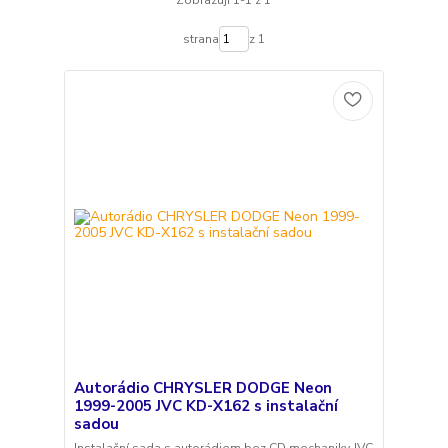
Zobrazuji 1-1 z 1
strana
z 1
Autorádio CHRYSLER DODGE Neon
1999-2005 JVC KD-X162 s instalační
sadou
Instalační sada s autorádiem bez CD mechaniky JVC