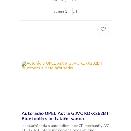
Zobrazuji 1-1 z 1
strana
z 1
Autorádio OPEL Astra G JVC KD-X282BT
Bluetooth s instalační sadou
Instalační sada s autorádiem bez CD mechaniky JVC
KD-X282BT, které má červeně podsvětlené