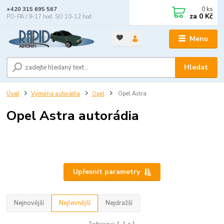
0
ks
+420 315 695 567
za
0 Kč
PO-PÁ / 9-17 hod, SO 10-12 hod
Menu
Hledat
Úvod
Výměna autorádia
Opel
Opel Astra
Opel Astra autorádia
Upřesnit parametry
Nejnovější
Nejlevnější
Nejdražší