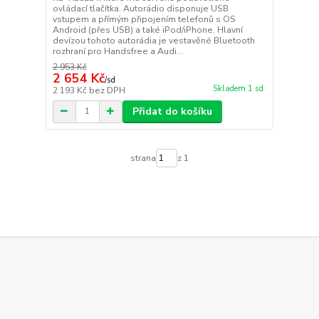
ovládací tlačítka. Autorádio disponuje USB
vstupem a přímým připojením telefonů s OS
Android (přes USB) a také iPod/iPhone. Hlavní
devízou tohoto autorádia je vestavěné Bluetooth
rozhraní pro Handsfree a Audi...
2 953 Kč
2 654 Kč
/
sd
Skladem 1 sd
2 193 Kč
bez DPH
Přidat do košíku
strana
z 1