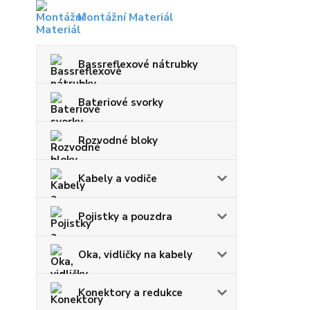
Montážní Materiál
Bassreflexové nátrubky
Bateriové svorky
Rozvodné bloky
Kabely a vodiče
Pojistky a pouzdra
Oka, vidličky na kabely
Konektory a redukce