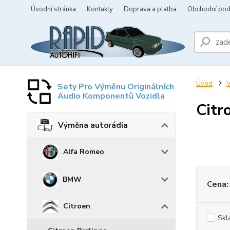
Úvodní stránka
Kontakty
Doprava a platba
Obchodní po
Úvod
V
Sety Pro Výměnu Originálních
Audio Komponentů Vozidla
Citr
Výměna autorádia
Alfa Romeo
BMW
Cena:
Citroen
Skl