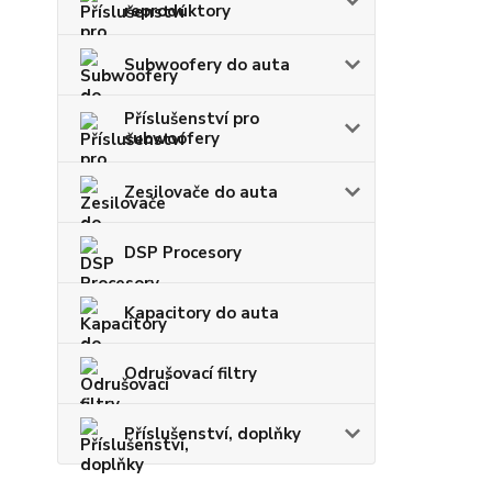
reproduktory
Subwoofery do auta
Příslušenství pro
subwoofery
Zesilovače do auta
DSP Procesory
Kapacitory do auta
Odrušovací filtry
Příslušenství, doplňky