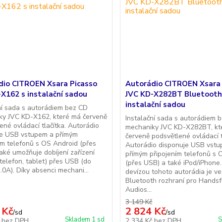
dio CITROEN Xsara Picasso
Autorádio CITROEN Xsara 
X162 s instalační sadou
JVC KD-X282BT Bluetooth
instalační sadou
ní sada s autorádiem bez CD
ky JVC KD-X162, které má červeně
Instalační sada s autorádiem 
ené ovládací tlačítka. Autorádio
mechaniky JVC KD-X282BT, kt
je USB vstupem a přímým
červeně podsvětlené ovládací t
ím telefonů s OS Android (přes
Autorádio disponuje USB vst
aké umožňuje dobíjení zařízení
přímým připojením telefonů s 
 telefon, tablet) přes USB (do
(přes USB) a také iPod/iPhone.
.0A). Díky absenci mechani...
devízou tohoto autorádia je v
Bluetooth rozhraní pro Handsf
Audios...
3 149 Kč
 Kč
2 824 Kč
/
sd
/
sd
Skladem 1 sd
S
č
bez DPH
2 334 Kč
bez DPH