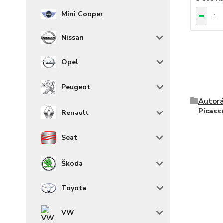
Mini Cooper
Nissan
Opel
Peugeot
Autorá
Picass
Renault
Seat
Škoda
Toyota
VW