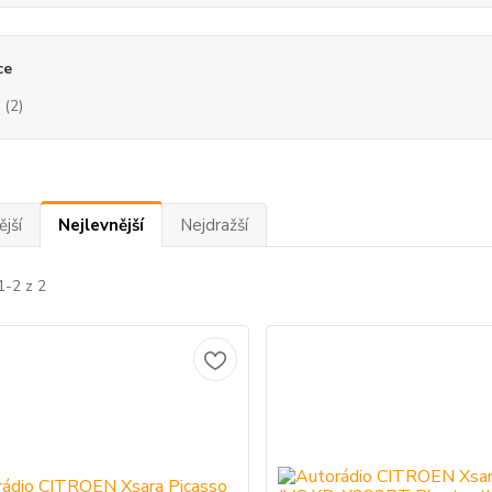
ce
(2)
jší
Nejlevnější
Nejdražší
1-2 z 2