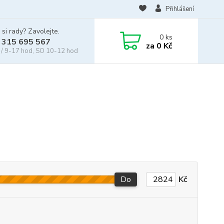
Přihlášení
 si rady? Zavolejte.
0
ks
 315 695 567
za
0 Kč
/ 9-17 hod, SO 10-12 hod
Do
Kč