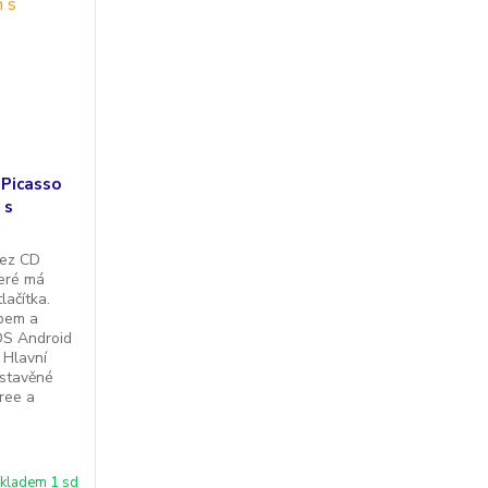
Picasso
 s
bez CD
eré má
lačítka.
upem a
OS Android
 Hlavní
estavěné
ree a
kladem 1 sd