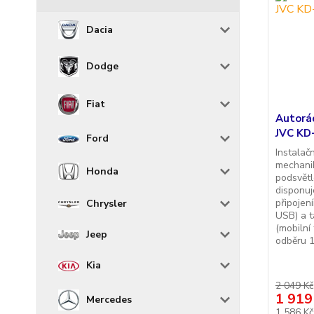
Dacia
Dodge
Fiat
Autorá
JVC KD-
Ford
Instalač
mechani
Honda
podsvětl
disponu
připojen
Chrysler
USB) a t
(mobilní
Jeep
odběru 1
Kia
2 049 Kč
1 919
Mercedes
1 586 K