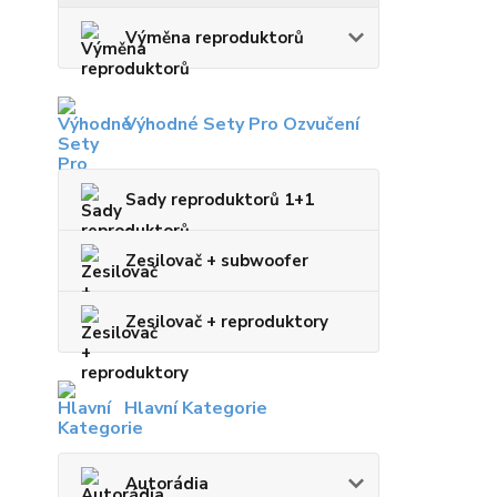
Výměna reproduktorů
Výhodné Sety Pro Ozvučení
Sady reproduktorů 1+1
Zesilovač + subwoofer
Zesilovač + reproduktory
Hlavní Kategorie
Autorádia