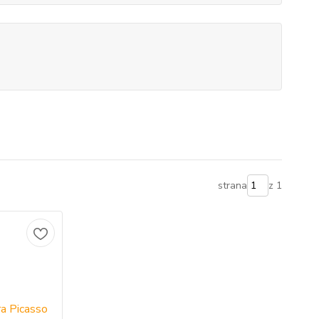
strana
z 1