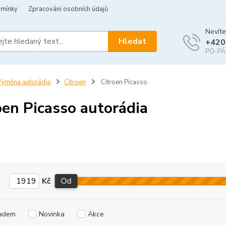
dmínky
Zpracování osobních údajů
Nevíte
Hledat
+420
PO-PÁ 
ýměna autorádia
Citroen
Citroen Picasso
oen Picasso autorádia
Kč
Od
adem
Novinka
Akce