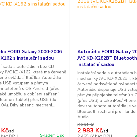
dio FORD Galaxy 2000-2006
Autorádio FORD Galaxy 2
X162 s instalační sadou
JVC KD-X282BT Bluetooth
instalační sadou
ní sada s autorádiem bez CD
ky JVC KD-X162, které má červeně
Instalační sada s autorádiem 
ené ovládací tlačítka. Autorádio
mechaniky JVC KD-X282BT, kt
je USB vstupem a přímým
červeně podsvětlené ovládací t
ím telefonů s OS Android (přes
Autorádio disponuje USB vst
aké umožňuje dobíjení zařízení
přímým připojením telefonů s 
 telefon, tablet) přes USB (do
(přes USB) a také iPod/iPhone.
.0A). Díky absenci mechani...
devízou tohoto autorádia je v
Bluetooth rozhraní pro Handsf
Audio...
3 364 Kč
 Kč
2 983 Kč
/
sd
/
sd
Skladem 1 sd
S
č
bez DPH
2 465 Kč
bez DPH