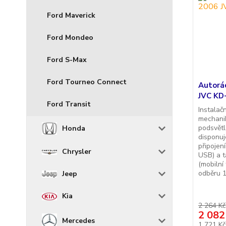
Ford Maverick
Ford Mondeo
Ford S-Max
Ford Tourneo Connect
Autorá
JVC KD-
Ford Transit
Instalač
mechani
podsvětl
Honda
disponu
připojen
Chrysler
USB) a t
(mobilní
odběru 1
Jeep
Kia
2 264 Kč
2 082
Mercedes
1 721 K