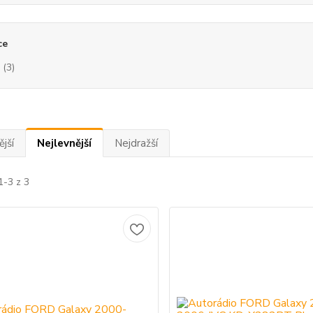
ce
(3)
jší
Nejlevnější
Nejdražší
1-3 z 3