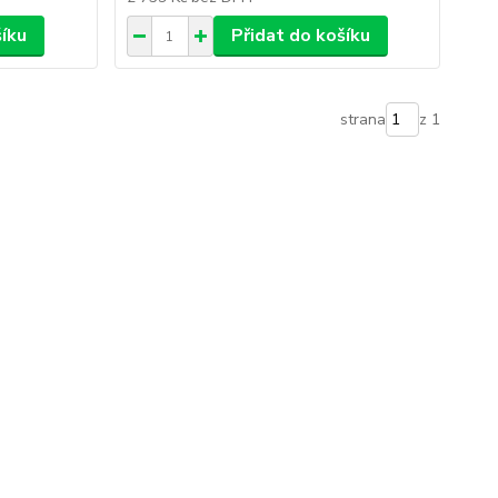
šíku
Přidat do košíku
strana
z 1