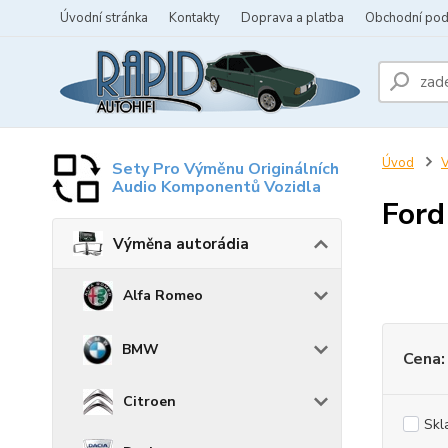
Úvodní stránka
Kontakty
Doprava a platba
Obchodní po
Úvod
V
Sety Pro Výměnu Originálních
Audio Komponentů Vozidla
Ford
Výměna autorádia
Alfa Romeo
BMW
Cena:
Citroen
Skl