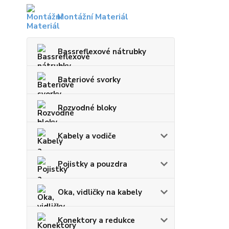
Montážní Materiál
Bassreflexové nátrubky
Bateriové svorky
Rozvodné bloky
Kabely a vodiče
Pojistky a pouzdra
Oka, vidličky na kabely
Konektory a redukce