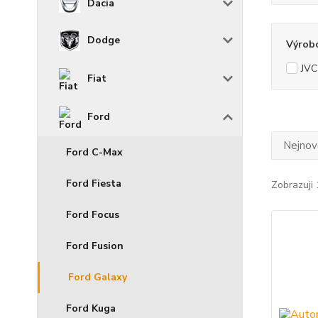
Dacia
Dodge
Výrob
JVC
Fiat
Ford
Nejnově
Ford C-Max
Ford Fiesta
Zobrazuji 
Ford Focus
Ford Fusion
Ford Galaxy
Ford Kuga