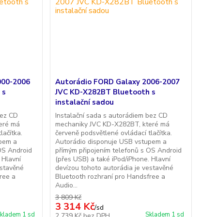
000-2006
Autorádio FORD Galaxy 2006-2007
 s
JVC KD-X282BT Bluetooth s
instalační sadou
bez CD
Instalační sada s autorádiem bez CD
eré má
mechaniky JVC KD-X282BT, které má
lačítka.
červeně podsvětlené ovládací tlačítka.
upem a
Autorádio disponuje USB vstupem a
OS Android
přímým připojením telefonů s OS Android
 Hlavní
(přes USB) a také iPod/iPhone. Hlavní
estavěné
devízou tohoto autorádia je vestavěné
ree a
Bluetooth rozhraní pro Handsfree a
Audio...
3 809 Kč
3 314 Kč
/
sd
kladem 1 sd
Skladem 1 sd
2 739 Kč
bez DPH