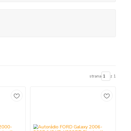
strana
z 1