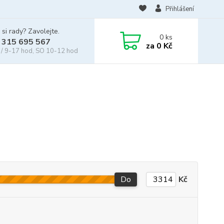
Přihlášení
 si rady? Zavolejte.
0
ks
 315 695 567
za
0 Kč
/ 9-17 hod, SO 10-12 hod
Do
Kč