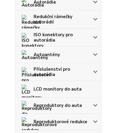
Autorádia
Redukční rámečky
autorádií
ISO konektory pro
autorádia
Autoantény
Příslušenství pro
autorádia
LCD monitory do auta
Reproduktory do auta
Reproduktorové redukce