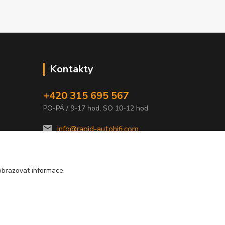
Kontakty
+420 315 695 567
PO-PÁ / 9-17 hod, SO 10-12 hod
info@rapid-autohifi.com
obrazovat informace