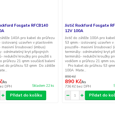
Rockford Fosgate RFCB140
Jistič Rockford Fosgate 
0A
12V 100A
o zátěže 140A pro kabel do průřezu
Jistič do zátěže 100A pro kabe
 izolovaný, uzavřen v plastovém
53 qmm.- izolovaný, uzavřen v
 masivní šroubovací (imbus)
pouzdře- masivní šroubovací (
y- odnímatelný kryt přípojných
terminály- odnímatelný kryt př
ů- redukční kroužky pro použití s
terminálů- redukční kroužky pro
o průřezu 21 qmm součástí balení
vodičem o průřezu 21 qmm sou
el do průřezu 53 qmm Do zátěže
Pro kabel do průřezu 53 qm
te...
100A Mate...
890 Kč
č
890 Kč
/
ks
/
ks
Skladem 22 ks
ez DPH
736 Kč
bez DPH
Přidat do košíku
Přidat do ko