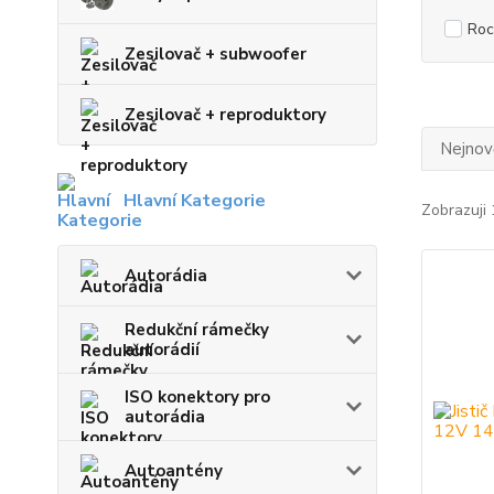
Roc
Zesilovač + subwoofer
Zesilovač + reproduktory
Nejnově
Hlavní Kategorie
Zobrazuji 
Autorádia
Redukční rámečky
autorádií
ISO konektory pro
autorádia
Autoantény