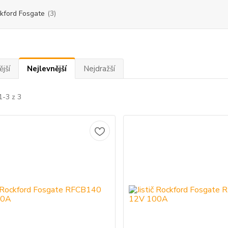
kford Fosgate
(3)
jší
Nejlevnější
Nejdražší
1-3 z 3