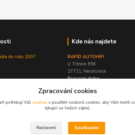
osti
Kde nás najdete
ádia do roku 2007
RAPID AUTOHIFI
U Tržnice 856
27711, Neratovice
Provozní doba:
PO-PÁ 9-17 hod, SO 10-12 hod
Zpracování cookies
eři potřebují Váš
souhlas
s použitím souborů cookies, aby Vám mohli z
týkající se Vašich zájmů.
Souhlasím
Nastavení