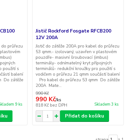
RFCB100
Jistič Rockford Fosgate RFCB200
12V 200A
l do průřezu
Jistič do zátěže 200A pro kabel do průřezu
 plastovém
53 qmm.- izolovaný, uzavřen v plastovém
imbus)
pouzdře- masivní šroubovací (imbus)
ípojných
terminály- odnímatelný kryt přípojných
 použití s
terminálů- redukční kroužky pro použití s
částí balení
vodičem o průřezu 21 qmm součástí balení
m Do zátěže
Pro kabel do průřezu 53 qmm Do zátěže
200A Mate...
990 Kč
990 Kč
/
ks
Skladem 9 ks
Skladem 3 ks
818 Kč
bez DPH
šíku
Přidat do košíku
strana
z 1