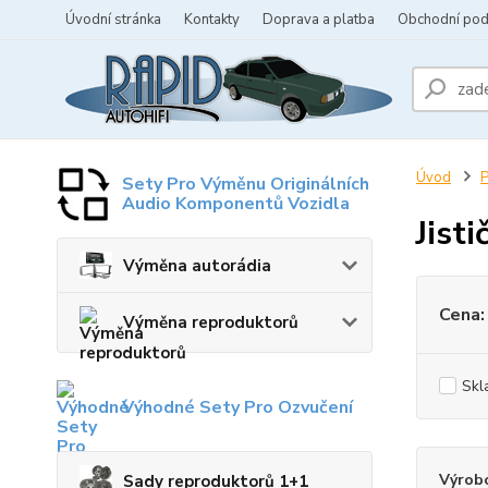
Úvodní stránka
Kontakty
Doprava a platba
Obchodní po
Úvod
P
Sety Pro Výměnu Originálních
Audio Komponentů Vozidla
Jisti
Výměna autorádia
Cena:
Výměna reproduktorů
Skl
Výhodné Sety Pro Ozvučení
Výrob
Sady reproduktorů 1+1