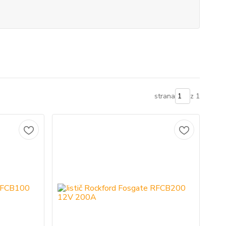
strana
z 1