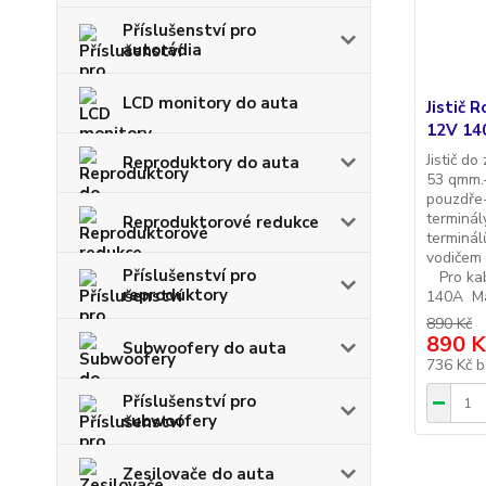
Příslušenství pro
autorádia
LCD monitory do auta
Jistič 
12V 14
Jistič d
Reproduktory do auta
53 qmm.-
pouzdře-
terminál
Reproduktorové redukce
terminál
vodičem 
Příslušenství pro
Pro kab
reproduktory
140A Ma
890 Kč
890 K
Subwoofery do auta
736 Kč
b
Příslušenství pro
subwoofery
Zesilovače do auta