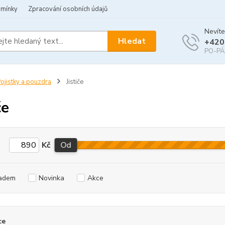
dmínky
Zpracování osobních údajů
Nevíte
Hledat
+420
PO-PÁ 
ojistky a pouzdra
Jističe
če
Kč
Od
adem
Novinka
Akce
ce