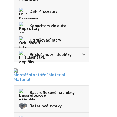
DSP Procesory
Kapacitory do auta
Odrušovací filtry
Příslušenství, doplňky
Montážní Materiál
Bassreflexové nátrubky
Bateriové svorky