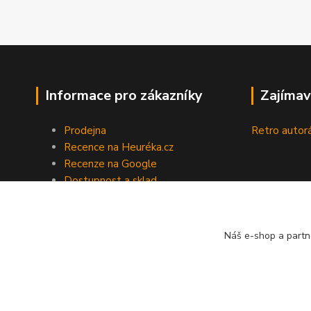
Informace pro zákazníky
Zajímav
Prodejna
Retro autor
Recence na Heuréka.cz
Recenze na Google
Dostupnost a sklad
Doprava a platba
Obchodní podmínky
Zpracování osobních údajů
Náš e-shop a partn
Vrácení / reklamace