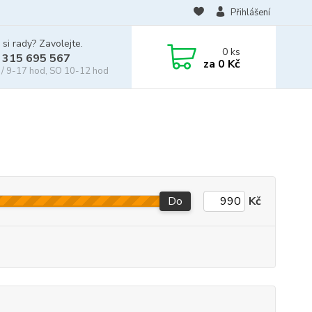
Přihlášení
 si rady? Zavolejte.
0
ks
 315 695 567
za
0 Kč
/ 9-17 hod, SO 10-12 hod
Do
Kč