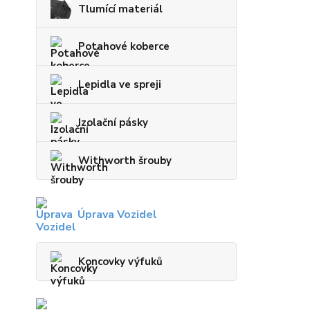
Tlumící materiál
Potahové koberce
Lepidla ve spreji
Izolační pásky
Withworth šrouby
Úprava Vozidel
Koncovky výfuků