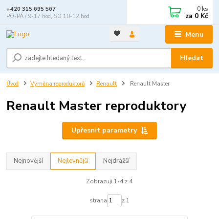
0
ks
+420 315 695 567
za
0 Kč
PO-PÁ / 9-17 hod, SO 10-12 hod
Menu
Hledat
Úvod
Výměna reproduktorů
Renault
Renault Master
Renault Master reproduktory
Upřesnit parametry
Nejnovější
Nejlevnější
Nejdražší
Zobrazuji 1-4 z 4
strana
z 1