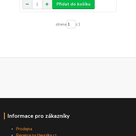
Přidat do košíku
strana
z 1
Informace pro zákazníky
Prodejna
Recence na Heuréka.cz