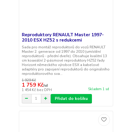
Reproduktory RENAULT Master 1997-
2010 ESX HZ52 s redukcemi
Sada pro montáž reproduktorů do vozů RENAULT
Master 2. generace od 1997 do 2010 (umístění
reproduktorů - přední dveře). Obsahuje kvalitní 13
cm koaxiální 2-pásmové reproduktory HZ52 řady
Horizont německého výrobce ESX a kabelové
adaptéry pro zapojení reproduktorů do originálního
reproduktorového sva...
1 929 Kč
1 759 Kč
/
sd
Skladem 1 sd
1 454 Kč
bez DPH
Přidat do košíku