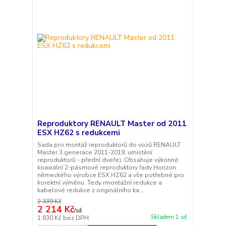
Reproduktory RENAULT Master od 2011
ESX HZ62 s redukcemi
Sada pro montáž reproduktorů do vozů RENAULT
Master 3.generace 2011-2019, umístění
reproduktorů - přední dveře). Obsahuje výkonné
koaxiální 2-pásmové reproduktory řady Horizon
německého výrobce ESX HZ62 a vše potřebné pro
korektní výměnu. Tedy rmontážní redukce a
kabelové redukce z originálního ka...
2 339 Kč
2 214 Kč
/
sd
Skladem 1 sd
1 830 Kč
bez DPH