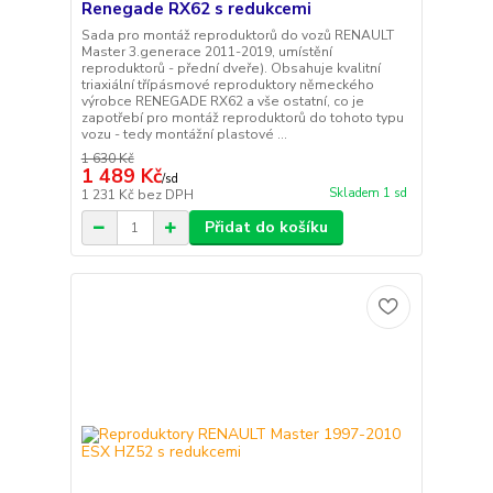
Renegade RX62 s redukcemi
Sada pro montáž reproduktorů do vozů RENAULT
Master 3.generace 2011-2019, umístění
reproduktorů - přední dveře). Obsahuje kvalitní
triaxiální třípásmové reproduktory německého
výrobce RENEGADE RX62 a vše ostatní, co je
zapotřebí pro montáž reproduktorů do tohoto typu
vozu - tedy montážní plastové ...
1 630 Kč
1 489 Kč
/
sd
Skladem 1 sd
1 231 Kč
bez DPH
Přidat do košíku