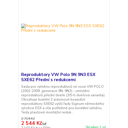
Reproduktory VW Polo 9N 9N3 ESX
SXE62 Přední s redukcemi
Sada pro výměnu reproduktorů ve voze VW POLO
(2002-2009, generace 9N, 9N3) - umístění
reproduktorů přední dveře (3/5-ti dveřová varianta).
Obsahuje kvalitní 2-pásmové koaxiální
reproduktory SXE62 vyšší řady Signum německého
výrobce ESX a vše potřebné pro korektní výměnu.
Tedy plastové montážní reduk...
2 714 Kč
2 544 Kč
/
sd
Skladem 1 sd
2 102 Kč
bez DPH