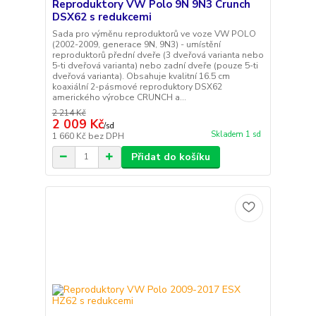
Reproduktory VW Polo 9N 9N3 Crunch
DSX62 s redukcemi
Sada pro výměnu reproduktorů ve voze VW POLO
(2002-2009, generace 9N, 9N3) - umístění
reproduktorů přední dveře (3 dveřová varianta nebo
5-ti dveřová varianta) nebo zadní dveře (pouze 5-ti
dveřová varianta). Obsahuje kvalitní 16.5 cm
koaxiální 2-pásmové reproduktory DSX62
amerického výrobce CRUNCH a...
2 214 Kč
2 009 Kč
/
sd
Skladem 1 sd
1 660 Kč
bez DPH
Přidat do košíku