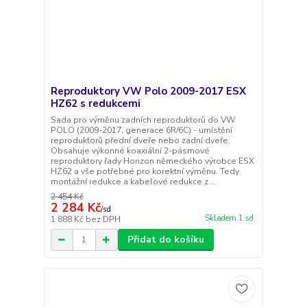
Reproduktory VW Polo 2009-2017 ESX
HZ62 s redukcemi
Sada pro výměnu zadních reproduktorů do VW
POLO (2009-2017, generace 6R/6C) - umístění
reproduktorů přední dveře nebo zadní dveře.
Obsahuje výkonné koaxiální 2-pásmové
reproduktory řady Horizon německého výrobce ESX
HZ62 a vše potřebné pro korektní výměnu. Tedy
montážní redukce a kabelové redukce z ...
2 454 Kč
2 284 Kč
/
sd
Skladem 1 sd
1 888 Kč
bez DPH
Přidat do košíku