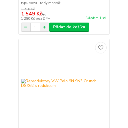
typu vozu - tedy montáž...
1 710 Kč
1 549 Kč
/
sd
Skladem 1 sd
1 280 Kč
bez DPH
Přidat do košíku