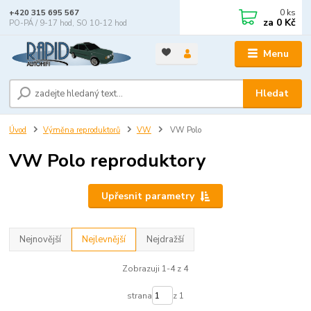
0
ks
+420 315 695 567
za
0 Kč
PO-PÁ / 9-17 hod, SO 10-12 hod
Menu
Hledat
Úvod
Výměna reproduktorů
VW
VW Polo
VW Polo reproduktory
Upřesnit parametry
Nejnovější
Nejlevnější
Nejdražší
Zobrazuji 1-4 z 4
strana
z 1