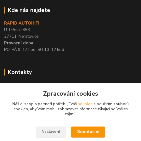
Kde nás najdete
RAPID AUTOHIFI
U Tržnice 856
27711, Neratovice
Provozní doba:
PO-PÁ 9-17 hod, SO 10-12 hod
Kontakty
+420 315 695 567
Zpracování cookies
PO-PÁ / 9-17 hod, SO 10-12 hod
Náš e-shop a partneři potřebují Váš
souhlas
s použitím souborů
info@rapid-autohifi.com
cookies, aby Vám mohli zobrazovat informace týkající se Vašich
zájmů.
Souhlasím
Nastavení