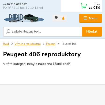
0
ks
+420 315 695 567
za
0 Kč
PO-PÁ / 9-17 hod, SO 10-12 hod
Menu
Hledat
Úvod
Výměna reproduktorů
Peugeot
Peugeot 406
Peugeot 406 reproduktory
V této kategorii nebylo nalezeno žádné zboží.