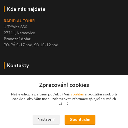
Kde nás najdete
RAPID AUTOHIFI
U Tržnice 856
27711, Neratovice
Provozní doba:
PO-PÁ 9-17 hod, SO 10-12 hod
Kontakty
+420 315 695 567
Zpracování cookies
PO-PÁ / 9-17 hod, SO 10-12 hod
Náš e-shop a partneři potřebují Váš
souhlas
s použitím souborů
info@rapid-autohifi.com
cookies, aby Vám mohli zobrazovat informace týkající se Vašich
zájmů.
Souhlasím
Nastavení