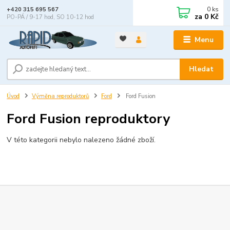
0
ks
+420 315 695 567
za
0 Kč
PO-PÁ / 9-17 hod, SO 10-12 hod
Menu
Hledat
Úvod
Výměna reproduktorů
Ford
Ford Fusion
Ford Fusion reproduktory
V této kategorii nebylo nalezeno žádné zboží.