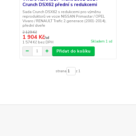
Crunch DSX62 přední s redukcemi
Sada Crunch DSX62 s redukcemi pro výměnu
reproduktorů ve voze NISSAN Primastar / OPEL
Vivaro / RENAULT Trafic 2.generace (2001-2014),
přední dveře
2 129 Kč
1 904 Kč
/
sd
Skladem 1 sd
1 574 Kč
bez DPH
Přidat do košíku
strana
z 1