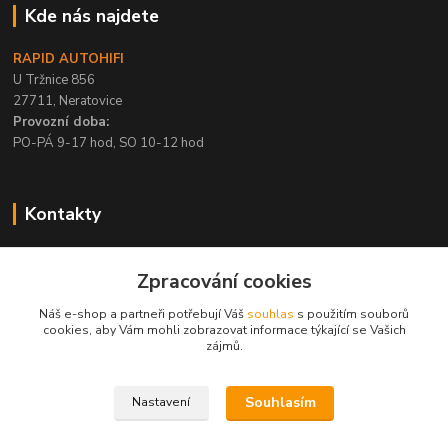
Kde nás najdete
RAPID AUTOHIFI
U Tržnice 856
27711, Neratovice
Provozní doba:
PO-PÁ 9-17 hod, SO 10-12 hod
Kontakty
+420 315 695 567
Zpracování cookies
PO-PÁ / 9-17 hod, SO 10-12 hod
Náš e-shop a partneři potřebují Váš
souhlas
s použitím souborů
info@rapid-autohifi.com
cookies, aby Vám mohli zobrazovat informace týkající se Vašich
zájmů.
Souhlasím
Nastavení