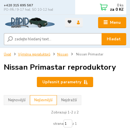
0
ks
+420 315 695 567
za
0 Kč
PO-PÁ / 9-17 hod, SO 10-12 hod
Menu
Hledat
Úvod
Výměna reproduktorů
Nissan
Nissan Primastar
Nissan Primastar reproduktory
Upřesnit parametry
Nejnovější
Nejlevnější
Nejdražší
Zobrazuji 1-2 z 2
strana
z 1