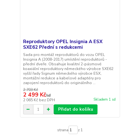
Reproduktory OPEL Insignia A ESX
SXE62 Přední s redukcemi
Sada pro montáž reproduktorů do vozu OPEL
Insignia A (2008-2017) umístění reproduktorů -
přední dveře. Obsahuje kvalitní 2-pásmové
koaxiální reproduktory německého výrobce SXE62
vyšší řady Signum německého výrobce ESX,
montážní redukce a kabelové adaptéry pro
zapojení reproduktorů do originálního ...
2 703 Kč
2 499 Kč
/
sd
Skladem 1 sd
2 065 Kč
bez DPH
Přidat do košíku
strana
z 1