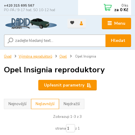
0
ks
+420 315 695 567
za
0 Kč
PO-PÁ / 9-17 hod, SO 10-12 hod
Menu
Hledat
Úvod
Výměna reproduktorů
Opel
Opel Insignia
Opel Insignia reproduktory
Upřesnit parametry
Nejnovější
Nejlevnější
Nejdražší
Zobrazuji 1-3 z 3
strana
z 1