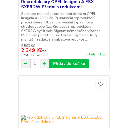
Reproduktory OPEL Insignia A ESX
SXE6.2W Přední s redukcemi
Sada pro montáž reproduktorů do vozu OPEL
Insignia A (2008-2017) umístění reproduktorů -
přední dveře. Obsahuje kvalitní 1-pásmové
středobasové (tzv. Kickbass) reproduktory
SXE6.2W vyšší řady Signum německého výrobce
ESX a vše potřebné pro korektní výměnu. Tedy
montážní redukce a kabelové redukce ...
2 503 Kč
2 349 Kč
/
sd
Skladem 1 sd
1 941 Kč
bez DPH
Přidat do košíku