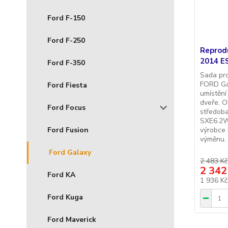
Ford F-150
Ford F-250
Reprod
2014 E
Ford F-350
Sada pr
FORD Gal
Ford Fiesta
umístění
dveře. O
Ford Focus
středoba
SXE6.2W
Ford Fusion
výrobce 
výměnu. 
Ford Galaxy
2 483 Kč
2 342
Ford KA
1 936 K
Ford Kuga
Ford Maverick