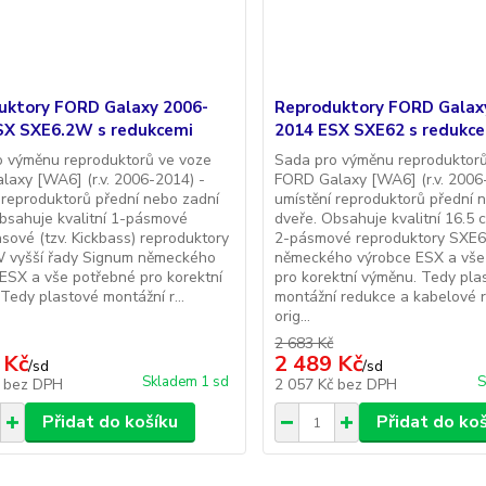
uktory FORD Galaxy 2006-
Reproduktory FORD Galax
SX SXE6.2W s redukcemi
2014 ESX SXE62 s redukc
o výměnu reproduktorů ve voze
Sada pro výměnu reproduktorů
axy [WA6] (r.v. 2006-2014) -
FORD Galaxy [WA6] (r.v. 2006
 reproduktorů přední nebo zadní
umístění reproduktorů přední 
bsahuje kvalitní 1-pásmové
dveře. Obsahuje kvalitní 16.5 
sové (tzv. Kickbass) reproduktory
2-pásmové reproduktory SXE
 vyšší řady Signum německého
německého výrobce ESX a vše
ESX a vše potřebné pro korektní
pro korektní výměnu. Tedy pla
Tedy plastové montážní r...
montážní redukce a kabelové 
orig...
2 683 Kč
 Kč
2 489 Kč
/
sd
/
sd
Skladem 1 sd
S
č
bez DPH
2 057 Kč
bez DPH
Přidat do košíku
Přidat do ko