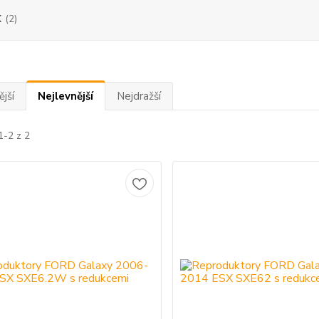
X
(2)
jší
Nejlevnější
Nejdražší
1-2 z 2