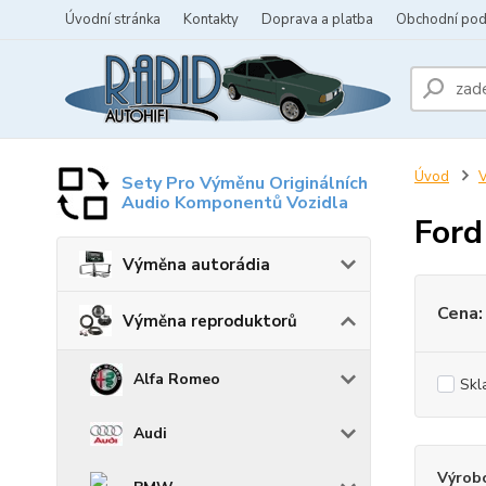
Úvodní stránka
Kontakty
Doprava a platba
Obchodní po
Úvod
V
Sety Pro Výměnu Originálních
Audio Komponentů Vozidla
Ford
Výměna autorádia
Cena:
Výměna reproduktorů
Alfa Romeo
Skl
Audi
Výrob