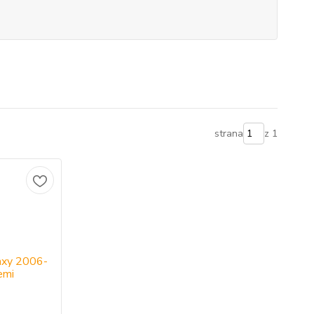
strana
z 1