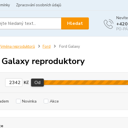
dmínky
Zpracování osobních údajů
Nevíte
Hledat
+420
PO-PÁ 
ýměna reproduktorů
Ford
Ford Galaxy
 Galaxy reproduktory
Kč
Od
adem
Novinka
Akce
ce