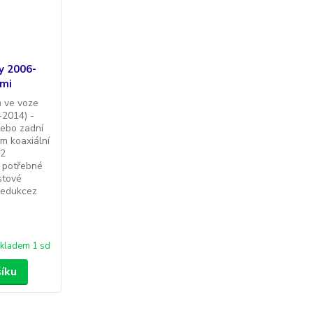
y 2006-
emi
 ve voze
-2014) -
nebo zadní
cm koaxiální
62
 potřebné
stové
redukcez
kladem 1 sd
šíku