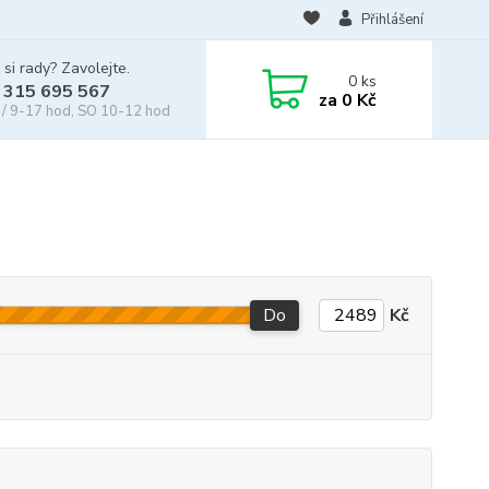
Přihlášení
 si rady? Zavolejte.
0
ks
 315 695 567
za
0 Kč
/ 9-17 hod, SO 10-12 hod
Do
Kč