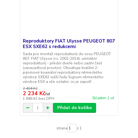
Reproduktory FIAT Ulysse PEUGEOT 807
ESX SXE62 s redukcemi
Sada pro montáž reproduktorů do vozu PEUGEOT
807, FIAT Ulysse (r.v. 2002-2014), umístění
reproduktorů - přední dveře nebo zadní část
(zavazadlový prostor). Obsahuje kvalitní 2-
pásmové koaxiální reproduktory německého
výrobce SXE62 vyšší řady Signum německého
výrobce ESX a vše ostatní, co je zapotř...
2 404 Kč
2 234 Kč
/
sd
Skladem 1 sd
1 846 Kč
bez DPH
Přidat do košíku
strana
z 1