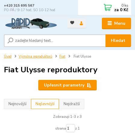
0
ks
+420 315 695 567
za
0 Kč
PO-PÁ / 9-17 hod, SO 10-12 hod
Menu
Hledat
Úvod
Výměna reproduktorů
Fiat
Fiat Ulysse
Fiat Ulysse reproduktory
Upřesnit parametry
Nejnovější
Nejlevnější
Nejdražší
Zobrazuji 1-3 z 3
strana
z 1