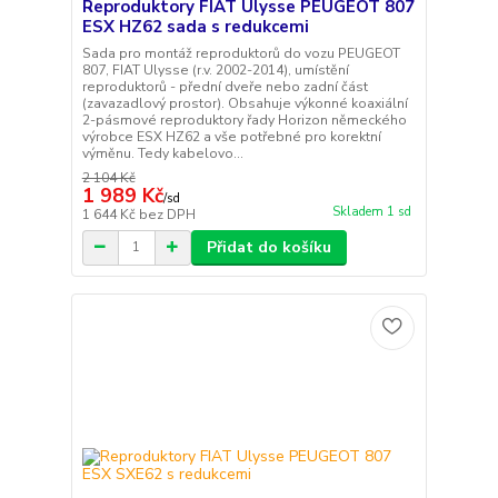
Reproduktory FIAT Ulysse PEUGEOT 807
ESX HZ62 sada s redukcemi
Sada pro montáž reproduktorů do vozu PEUGEOT
807, FIAT Ulysse (r.v. 2002-2014), umístění
reproduktorů - přední dveře nebo zadní část
(zavazadlový prostor). Obsahuje výkonné koaxiální
2-pásmové reproduktory řady Horizon německého
výrobce ESX HZ62 a vše potřebné pro korektní
výměnu. Tedy kabelovo...
2 104 Kč
1 989 Kč
/
sd
Skladem 1 sd
1 644 Kč
bez DPH
Přidat do košíku