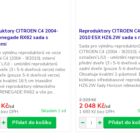
uktory CITROEN C4 2004-
Reproduktory CITROEN C4
enegade RX62 sada s
2010 ESX HZ6.2W sada s 
emi
Sada pro výměnu reproduktorů
CITROEN C4 (2004 - 9/2010), i
o výměnu reproduktorů ve voze
označení L/U) - umístění repro
C4 (2004 - 9/2010), interní
přední dveře (3 i 5-ti dveřová
 L/U) - umístění reproduktorů
zadní dveře (pouze 5-ti dveřov
veře (3 i 5-ti dveřová verze) nebo
Obsahuje kvalitní 1-pásmové 
eře (pouze 5-ti dveřová verze) .
kickbass středobasové reprod
 kvalitní 16.5 cm triaxiální
HZ6.2W řady Horizon německéh
ové reproduktory německého
 RENEGADE RX62 a vše po...
2 223 Kč
 Kč
2 048 Kč
/
sd
/
sd
Skladem 1 sd
S
č
bez DPH
1 693 Kč
bez DPH
Přidat do košíku
Přidat do ko