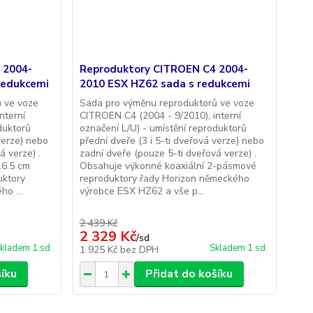
 2004-
Reproduktory CITROEN C4 2004-
redukcemi
2010 ESX HZ62 sada s redukcemi
 ve voze
Sada pro výměnu reproduktorů ve voze
nterní
CITROEN C4 (2004 - 9/2010), interní
duktorů
označení L/U) - umístění reproduktorů
 verze) nebo
přední dveře (3 i 5-ti dveřová verze) nebo
á verze) .
zadní dveře (pouze 5-ti dveřová verze) .
16.5 cm
Obsahuje výkonné koaxiální 2-pásmové
uktory
reproduktory řady Horizon německého
o ...
výrobce ESX HZ62 a vše p...
2 439 Kč
2 329 Kč
/
sd
kladem 1 sd
Skladem 1 sd
1 925 Kč
bez DPH
šíku
Přidat do košíku