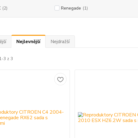
X
(2)
Renegade
(1)
jší
Nejlevnější
Nejdražší
1-3 z 3