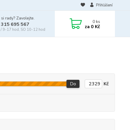
Přihlášení
 si rady? Zavolejte.
0
ks
 315 695 567
za
0 Kč
/ 9-17 hod, SO 10-12 hod
Do
Kč