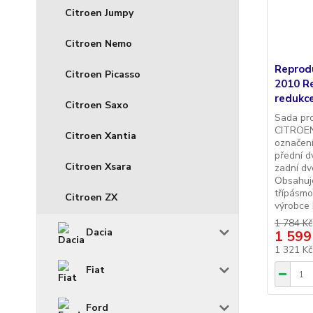
Citroen Jumpy
Citroen Nemo
Reprod
Citroen Picasso
2010 R
redukc
Citroen Saxo
Sada pr
CITROEN 
Citroen Xantia
označení
přední d
Citroen Xsara
zadní dv
Obsahuje
třípásm
Citroen ZX
výrobce
1 784 Kč
Dacia
1 599
1 321 K
Fiat
Ford