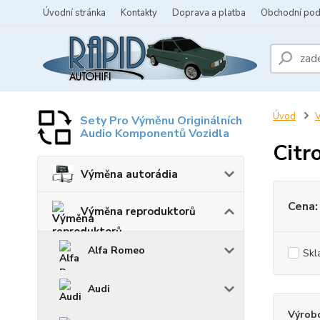
Úvodní stránka
Kontakty
Doprava a platba
Obchodní po
Úvod
V
Sety Pro Výměnu Originálních
Audio Komponentů Vozidla
Citr
Výměna autorádia
Cena:
Výměna reproduktorů
Alfa Romeo
Skl
Audi
Výrob