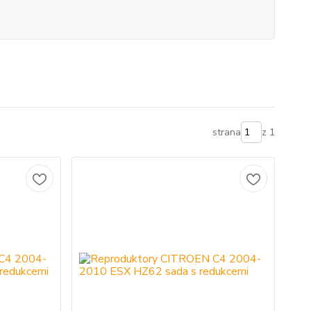
strana
z 1