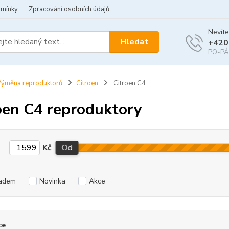
dmínky
Zpracování osobních údajů
Nevíte
Hledat
+420
PO-PÁ 
ýměna reproduktorů
Citroen
Citroen C4
oen C4 reproduktory
Kč
Od
adem
Novinka
Akce
ce