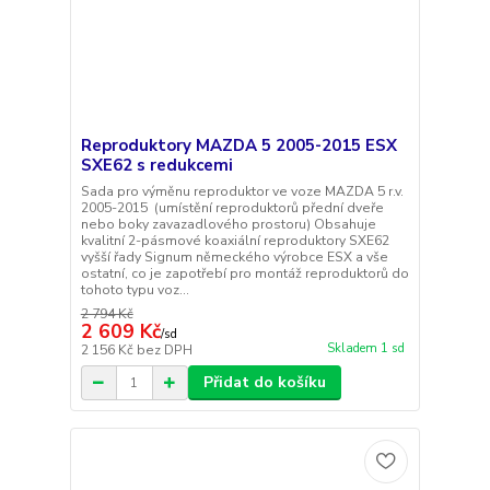
Reproduktory MAZDA 5 2005-2015 ESX
SXE62 s redukcemi
Sada pro výměnu reproduktor ve voze MAZDA 5 r.v.
2005-2015 (umístění reproduktorů přední dveře
nebo boky zavazadlového prostoru) Obsahuje
kvalitní 2-pásmové koaxiální reproduktory SXE62
vyšší řady Signum německého výrobce ESX a vše
ostatní, co je zapotřebí pro montáž reproduktorů do
tohoto typu voz...
2 794 Kč
2 609 Kč
/
sd
Skladem 1 sd
2 156 Kč
bez DPH
Přidat do košíku