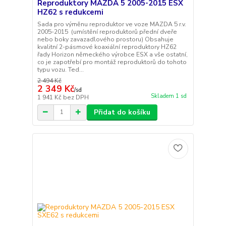
Reproduktory MAZDA 5 2005-2015 ESX
HZ62 s redukcemi
Sada pro výměnu reproduktor ve voze MAZDA 5 r.v.
2005-2015 (umístění reproduktorů přední dveře
nebo boky zavazadlového prostoru) Obsahuje
kvalitní 2-pásmové koaxiální reproduktory HZ62
řady Horizon německého výrobce ESX a vše ostatní,
co je zapotřebí pro montáž reproduktorů do tohoto
typu vozu. Ted...
2 494 Kč
2 349 Kč
/
sd
Skladem 1 sd
1 941 Kč
bez DPH
Přidat do košíku