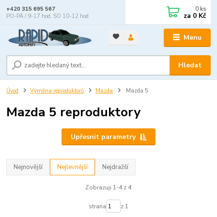
0
ks
+420 315 695 567
za
0 Kč
PO-PÁ / 9-17 hod, SO 10-12 hod
Menu
Hledat
Úvod
Výměna reproduktorů
Mazda
Mazda 5
Mazda 5 reproduktory
Upřesnit parametry
Nejnovější
Nejlevnější
Nejdražší
Zobrazuji 1-4 z 4
strana
z 1