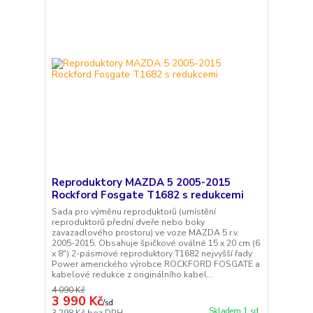
Reproduktory MAZDA 5 2005-2015
Rockford Fosgate T1682 s redukcemi
Sada pro výměnu reproduktorů (umístění
reproduktorů přední dveře nebo boky
zavazadlového prostoru) ve voze MAZDA 5 r.v.
2005-2015. Obsahuje špičkové oválné 15 x 20 cm (6
x 8") 2-pásmové reproduktory T1682 nejvyšší řady
Power amerického výrobce ROCKFORD FOSGATE a
kabelové redukce z originálního kabel...
4 090 Kč
3 990 Kč
/
sd
Skladem 1 sd
3 298 Kč
bez DPH