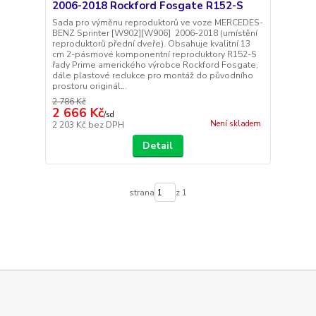
2006-2018 Rockford Fosgate R152-S
Sada pro výměnu reproduktorů ve voze MERCEDES-
BENZ Sprinter [W902][W906] 2006-2018 (umístění
reproduktorů přední dveře). Obsahuje kvalitní 13
cm 2-pásmové komponentní reproduktory R152-S
řady Prime amerického výrobce Rockford Fosgate,
dále plastové redukce pro montáž do původního
prostoru originál...
2 786 Kč
2 666 Kč
/
sd
Není skladem
2 203 Kč
bez DPH
Detail
strana
z 1