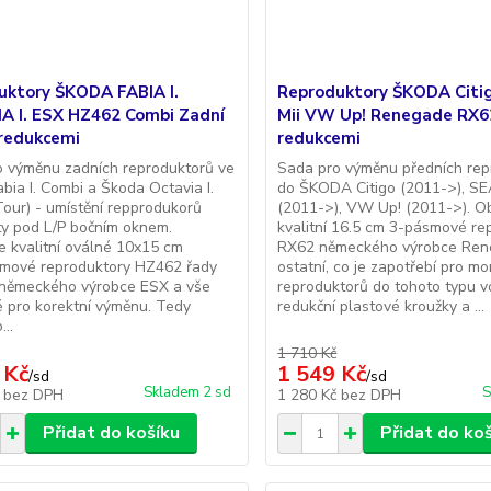
uktory ŠKODA FABIA I.
Reproduktory ŠKODA Citi
A I. ESX HZ462 Combi Zadní
Mii VW Up! Renegade RX6
 redukcemi
redukcemi
o výměnu zadních reproduktorů ve
Sada pro výměnu předních rep
bia I. Combi a Škoda Octavia I.
do ŠKODA Citigo (2011->), SE
our) - umístění repprodukorů
(2011->), VW Up! (2011->). O
šty pod L/P bočním oknem.
kvalitní 16.5 cm 3-pásmové re
 kvalitní oválné 10x15 cm
RX62 německého výrobce Ren
mové reproduktory HZ462 řady
ostatní, co je zapotřebí pro m
 německého výrobce ESX a vše
reproduktorů do tohoto typu v
 pro korektní výměnu. Tedy
redukční plastové kroužky a ...
..
1 710 Kč
 Kč
1 549 Kč
/
sd
/
sd
Skladem 2 sd
S
č
bez DPH
1 280 Kč
bez DPH
Přidat do košíku
Přidat do ko