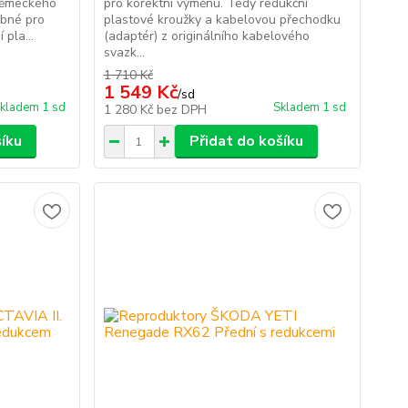
německého
pro korektní výměnu. Tedy redukční
ebné pro
plastové kroužky a kabelovou přechodku
pla...
(adaptér) z originálního kabelového
svazk...
1 710 Kč
1 549 Kč
/
sd
kladem 1 sd
Skladem 1 sd
1 280 Kč
bez DPH
šíku
Přidat do košíku