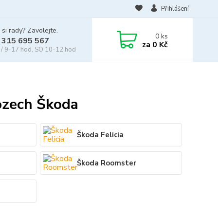
Přihlášení
 si rady? Zavolejte.
0
ks
 315 695 567
za
0 Kč
/ 9-17 hod, SO 10-12 hod
ozech Škoda
Škoda Felicia
Škoda Roomster