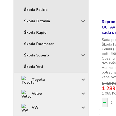
Škoda Felicia
Škoda Octavia
Reprod
OCTAVI
Škoda Rapid
sada s
Sada pr
Škoda Roomster
Škoda Fa
Combi (T
boční li
Škoda Superb
Obsahuje
dvoupás
Škoda Yeti
Horizon
potřebné
kabelovo.
Toyota
1 419 Kč
1 289
1 065 K
Volvo
VW