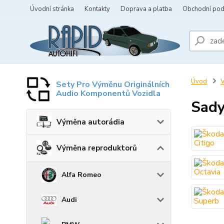
Úvodní stránka
Kontakty
Doprava a platba
Obchodní po
Úvod
V
Sety Pro Výměnu Originálních
Audio Komponentů Vozidla
Sady
Výměna autorádia
Výměna reproduktorů
Alfa Romeo
Audi