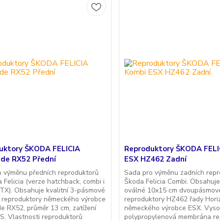
uktory ŠKODA FELICIA
Reproduktory ŠKODA FELI
de RX52 Přední
ESX HZ462 Zadní
o výměnu předních reproduktorů
Sada pro výměnu zadních repr
 Felicia (verze hatchback, combi i
Škoda Felicia Combi. Obsahuje 
TX). Obsahuje kvalitní 3-pásmové
oválné 10x15 cm dvoupásmov
ní reproduktory německého výrobce
reproduktory HZ462 řady Hori
 RX52, průměr 13 cm, zatížení
německého výrobce ESX. Vyso
. Vlastnosti reproduktorů
polypropylenová membrána re