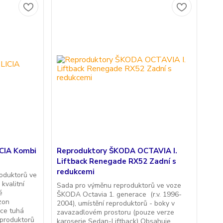
CIA Kombi
Reproduktory ŠKODA OCTAVIA I.
Liftback Renegade RX52 Zadní s
redukcemi
oduktorů ve
kvalitní
Sada pro výměnu reproduktorů ve voze
é
ŠKODA Octavia 1. generace (r.v. 1996-
zon
2004), umístění reproduktorů - boky v
ce tuhá
zavazadlovém prostoru (pouze verze
produktorů
karoserie Sedan-Liftback) Obsahuje