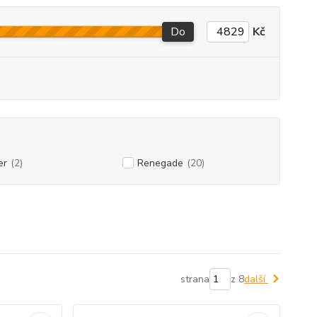
Do
Kč
er
(2)
Renegade
(20)
strana
z 8
další