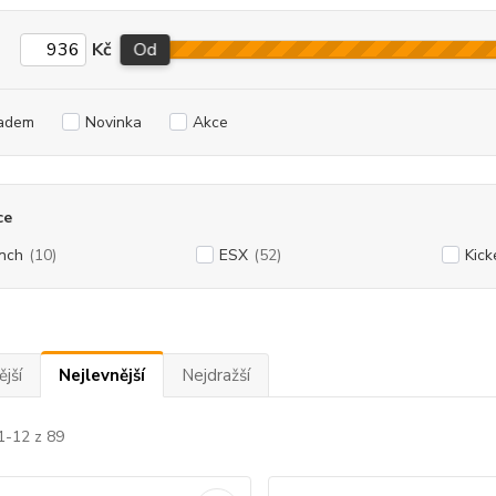
Kč
Od
adem
Novinka
Akce
ce
nch
(10)
ESX
(52)
Kick
jší
Nejlevnější
Nejdražší
1-12 z 89