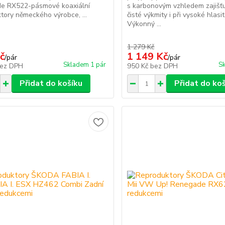
e RX522-pásmové koaxiální
s karbonovým vzhledem zajišť
tory německého výrobce, ...
čisté výkmity i při vysoké hlasit
Výkonný ...
1 279 Kč
č
1 149 Kč
/
pár
/
pár
Skladem 1 pár
Sk
ez DPH
950 Kč
bez DPH
Přidat do košíku
Přidat do ko