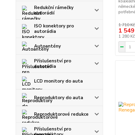
koaxiál
německé
Redukční rámečky
potřebné
autorádií
1 710 Kč
ISO konektory pro
1 549
autorádia
1 280 K
Autoantény
Příslušenství pro
autorádia
LCD monitory do auta
Reproduktory do auta
Reproduktorové redukce
Příslušenství pro
reproduktory