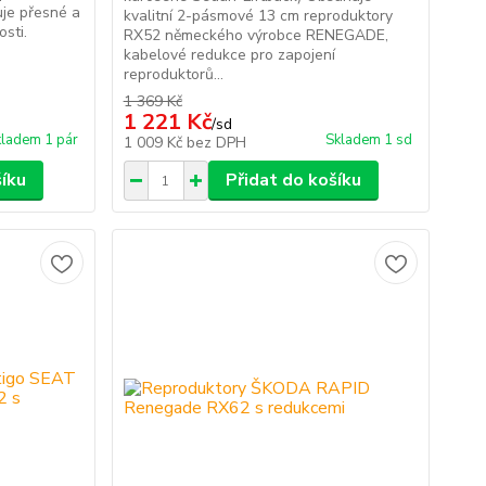
uje přesné a
kvalitní 2-pásmové 13 cm reproduktory
osti.
RX52 německého výrobce RENEGADE,
kabelové redukce pro zapojení
reproduktorů...
1 369 Kč
1 221 Kč
/
sd
ladem 1 pár
Skladem 1 sd
1 009 Kč
bez DPH
šíku
Přidat do košíku