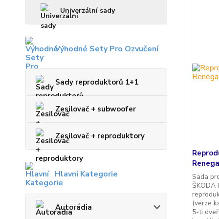
Univerzální sady
Výhodné Sety Pro Ozvučení
Sady reproduktorů 1+1
Zesilovač + subwoofer
Zesilovač + reproduktory
Reprodu
Renega
Hlavní Kategorie
Sada pr
ŠKODA Fab
reproduk
(verze k
Autorádia
5-ti dve