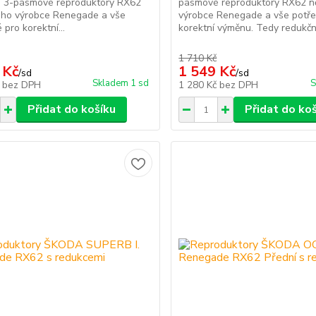
ní 3-pásmové reproduktory RX62
pásmové reproduktory RX62 
ho výrobce Renegade a vše
výrobce Renegade a vše potř
 pro korektní...
korektní výměnu. Tedy redukční 
1 710 Kč
 Kč
1 549 Kč
/
sd
/
sd
Skladem 1 sd
S
č
bez DPH
1 280 Kč
bez DPH
Přidat do košíku
Přidat do ko