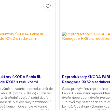
ktory ŠKODA Fabia III.
Reproduktory ŠKODA FABIA
de RX62 s redukcemi
Renegade RX62 s redukce
o výměnu zadních reproduktorů do
Sada pro výměnu reprodukto
ia III. (od r.v. 2014->) - umístění
Fabia II. - umístění reprodukto
torů přední dveře / zadní dveře
dveře nebo zadní dveře (verze
aroserie 5-ti dveřový hatchback /
5-ti dveřový hatchback / 5-ti 
řové kombi). Obsahuje výkonné
kombi). Obsahuje výkonné koax