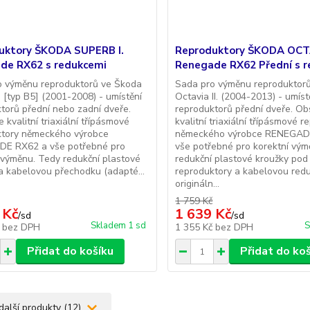
uktory ŠKODA SUPERB I.
Reproduktory ŠKODA OCTA
de RX62 s redukcemi
Renegade RX62 Přední s 
o výměnu reproduktorů ve Škoda
Sada pro výměnu reproduktor
. [typ B5] (2001-2008) - umístění
Octavia II. (2004-2013) - umíst
torů přední nebo zadní dveře.
reproduktorů přední dveře. O
 kvalitní triaxiální třípásmové
kvalitní triaxiální třípásmové 
ktory německého výrobce
německého výrobce RENEGAD
E RX62 a vše potřebné pro
vše potřebné pro korektní vým
 výměnu. Tedy redukční plastové
redukční plastové kroužky pod
a kabelovou přechodku (adapté...
reproduktory a kabelovou redu
origináln...
1 759 Kč
 Kč
1 639 Kč
/
sd
/
sd
Skladem 1 sd
S
č
bez DPH
1 355 Kč
bez DPH
Přidat do košíku
Přidat do ko
další produkty (12)