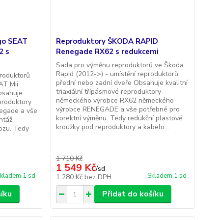
go SEAT
Reproduktory ŠKODA RAPID
2 s
Renegade RX62 s redukcemi
Sada pro výměnu reproduktorů ve Škoda
Rapid (2012->) - umístění reproduktorů
roduktorů
přední nebo zadní dveře Obsahuje kvalitní
AT Mii
triaxiální třípásmové reproduktory
bsahuje
německého výrobce RX62 německého
produktory
výrobce RENEGADE a vše potřebné pro
egade a vše
korektní výměnu. Tedy redukční plastové
ontáž
kroužky pod reproduktory a kabelo...
ozu. Tedy
1 710 Kč
1 549 Kč
/
sd
kladem 1 sd
Skladem 1 sd
1 280 Kč
bez DPH
šíku
Přidat do košíku