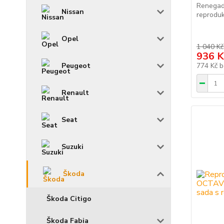
Renegad
Nissan
reproduk
Opel
1 040 Kč
936 K
Peugeot
774 Kč
b
Renault
Seat
Suzuki
Škoda
Škoda Citigo
Škoda Fabia