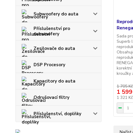
Subwoofery do auta
Reprod
Renega
Příslušenství pro
subwoofery
Sada pr
Superb I
reproduk
Zesilovače do auta
Obsahuje
reprodu
RENEGAD
DSP Procesory
korektní
kroužky 
Kapacitory do auta
1 705 Kč
1 599
Odrušovací filtry
1 321 K
Příslušenství, doplňky
Načíst 