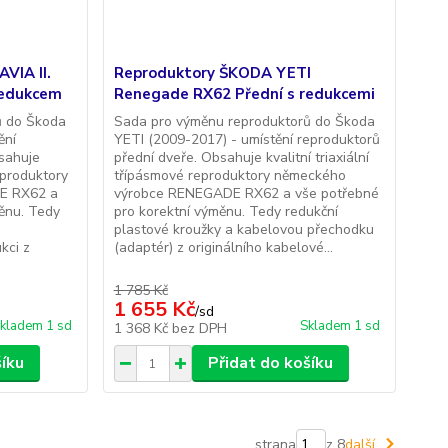
VIA II.
Reproduktory ŠKODA YETI
redukcem
Renegade RX62 Přední s redukcemi
ů do Škoda
Sada pro výměnu reproduktorů do Škoda
ění
YETI (2009-2017) - umístění reproduktorů
bsahuje
přední dveře. Obsahuje kvalitní triaxiální
reproduktory
třípásmové reproduktory německého
E RX62 a
výrobce RENEGADE RX62 a vše potřebné
ěnu. Tedy
pro korektní výměnu. Tedy redukční
plastové kroužky a kabelovou přechodku
kci z
(adaptér) z originálního kabelové...
1 785 Kč
1 655 Kč
/
sd
kladem 1 sd
Skladem 1 sd
1 368 Kč
bez DPH
šíku
Přidat do košíku
strana
z 8
další