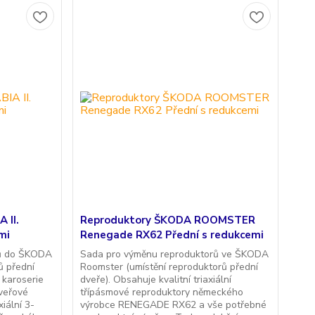
 II.
Reproduktory ŠKODA ROOMSTER
mi
Renegade RX62 Přední s redukcemi
rů do ŠKODA
Sada pro výměnu reproduktorů ve ŠKODA
rů přední
Roomster (umístění reproduktorů přední
 karoserie
dveře). Obsahuje kvalitní triaxiální
dveřové
třípásmové reproduktory německého
iální 3-
výrobce RENEGADE RX62 a vše potřebné