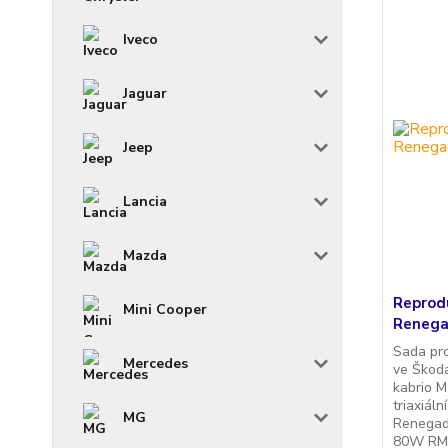
Iveco
Jaguar
Jeep
Lancia
Mazda
Reprod
Mini Cooper
Renega
Sada pr
Mercedes
ve Škoda
kabrio M
triaxiál
MG
Renegade
80W RMS