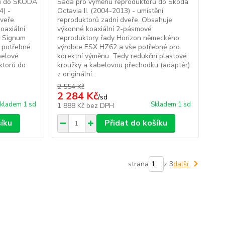
rů do ŠKODA
Sada pro výměnu reproduktorů do Škoda
4) -
Octavia II. (2004-2013) - umístění
veře.
reproduktorů zadní dveře. Obsahuje
oaxiální
výkonné koaxiální 2-pásmové
y Signum
reproduktory řady Horizon německého
 potřebné
výrobce ESX HZ62 a vše potřebné pro
belové
korektní výměnu. Tedy redukční plastové
ktorů do
kroužky a kabelovou přechodku (adaptér)
z originální...
2 554 Kč
2 284 Kč
/
sd
kladem 1 sd
Skladem 1 sd
1 888 Kč
bez DPH
šíku
Přidat do košíku
strana
z 3
další