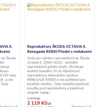
VIA II.
Reproduktory ŠKODA OCTAVIA II.
ukcemi
Renegade RX830 Přední s redukcemi
ů do Škoda
Sada pro výměnu reproduktorů do Škoda
ění
Octavia II. (2004-2013) - umístění
bsahuje
reproduktorů přední dveře. Obsahuje
ckbass
kvalitní triaxiální 20 cm třípásmové
Z6.2W řady
reproduktory německého výrobce
SX a vše
RENEGADE RX830 a vše potřebné pro
. Tedy
korektní výměnu. Tedy redukční plastové
kroužky pod reproduktory a kabelový
adaptér (adap...
2 275 Kč
2 119 Kč
/
sd