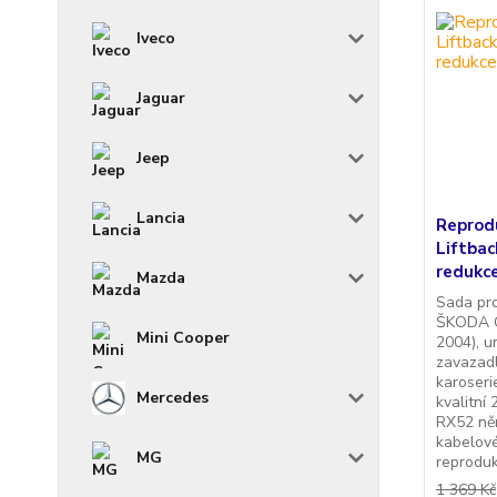
Iveco
Jaguar
Jeep
Lancia
Reprod
Liftba
redukc
Mazda
Sada pr
ŠKODA Oc
Mini Cooper
2004), u
zavazad
karoseri
Mercedes
kvalitní
RX52 ně
kabelové
MG
reproduk
1 369 Kč