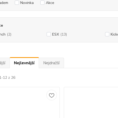
adem
Novinka
Akce
ce
nch
(2)
ESX
(13)
Kick
jší
Nejlevnější
Nejdražší
1-12 z 26