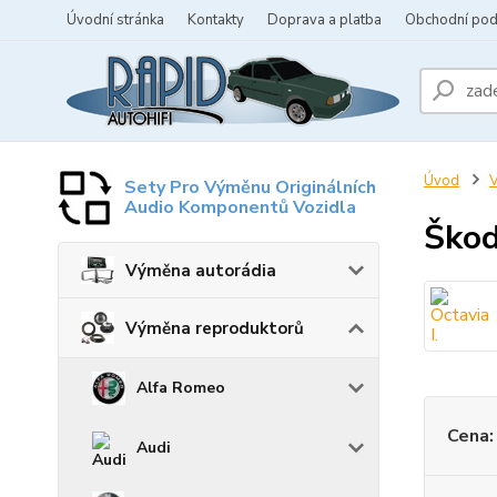
Úvodní stránka
Kontakty
Doprava a platba
Obchodní po
Úvod
V
Sety Pro Výměnu Originálních
Audio Komponentů Vozidla
Škod
Výměna autorádia
Výměna reproduktorů
Alfa Romeo
Cena:
Audi