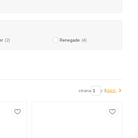
er
(2)
Renegade
(4)
strana
z 3
další