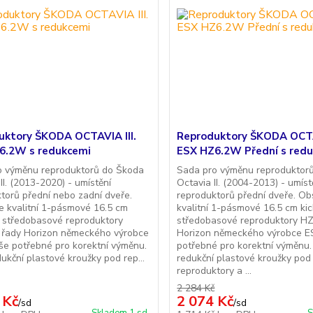
uktory ŠKODA OCTAVIA III.
Reproduktory ŠKODA OCTA
6.2W s redukcemi
ESX HZ6.2W Přední s red
o výměnu reproduktorů do Škoda
Sada pro výměnu reproduktor
III. (2013-2020) - umístění
Octavia II. (2004-2013) - umíst
torů přední nebo zadní dveře.
reproduktorů přední dveře. O
 kvalitní 1-pásmové 16.5 cm
kvalitní 1-pásmové 16.5 cm ki
 středobasové reproduktory
středobasové reproduktory H
řady Horizon německého výrobce
Horizon německého výrobce E
e potřebné pro korektní výměnu.
potřebné pro korektní výměnu
ukční plastové kroužky pod rep...
redukční plastové kroužky pod
reproduktory a ...
2 284 Kč
 Kč
2 074 Kč
/
sd
/
sd