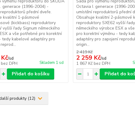
o výměnu reproduktorů do ŠKODA
Sada pro výměnu reprodukto
I. generace (1996-2004) -
Octavia I. generace (1996-200
 reproduktorů přední dveře.
umístění reproduktorů přední d
 kvalitní 1-pásmové
Obsahuje kvalitní 2-pásmové k
sové (kickbass) reproduktory
reproduktory SXE62 vyšší řad
 vyšší řady Signum německého
německého výrobce ESX a vše
ESX a vše potřebné pro korektní
pro korektní výměnu - tedy ka
 tedy kabelové adaptéry pro
adaptéry pro zapojení reprodu
reprod...
origin...
2 419 Kč
 Kč
2 259 Kč
/
sd
/
sd
Skladem 1 sd
S
č
bez DPH
1 867 Kč
bez DPH
Přidat do košíku
Přidat do ko
další produkty (12)