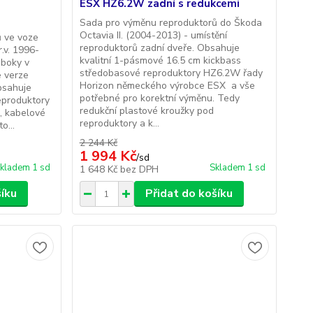
s
ESX HZ6.2W zadní s redukcemi
Sada pro výměnu reproduktorů do Škoda
Octavia II. (2004-2013) - umístění
ů ve voze
reproduktorů zadní dveře. Obsahuje
.v. 1996-
kvalitní 1-pásmové 16.5 cm kickbass
 boky v
středobasové reproduktory HZ6.2W řady
 verze
Horizon německého výrobce ESX a vše
bsahuje
potřebné pro korektní výměnu. Tedy
eproduktory
redukční plastové kroužky pod
, kabelové
reproduktory a k...
o...
2 244 Kč
1 994 Kč
/
sd
kladem 1 sd
Skladem 1 sd
1 648 Kč
bez DPH
šíku
Přidat do košíku