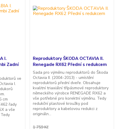
 I.
Reproduktory ŠKODA OCTAVIA II.
mbi Zadní
Renegade RX62 Přední s redukcem
Sada pro výměnu reproduktorů do Škoda
Octavia II. (2004-2013) - umístění
oduktorů ve
reproduktorů přední dveře. Obsahuje
ctavia I.
kvalitní triaxiální třípásmové reproduktory
odukorů
německého výrobce RENEGADE RX62 a
em.
vše potřebné pro korektní výměnu. Tedy
15 cm
redukční plastové kroužky pod
Z462 řady
reproduktory a kabelovou redukci z
SX a vše
origináln...
. Tedy
1 759 Kč