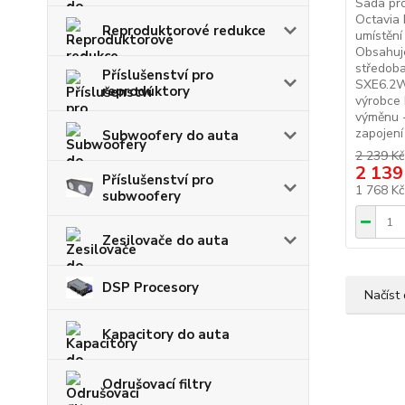
Sada pr
Octavia 
Reproduktorové redukce
umístění
Obsahuje
středoba
Příslušenství pro
SXE6.2W
reproduktory
výrobce 
výměnu -
zapojení 
Subwoofery do auta
2 239 Kč
2 139
Příslušenství pro
1 768 K
subwoofery
Zesilovače do auta
DSP Procesory
Načíst 
Kapacitory do auta
Odrušovací filtry