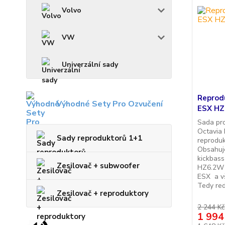
Volvo
VW
Univerzální sady
Reprod
Výhodné Sety Pro Ozvučení
ESX HZ
Sada pr
Octavia 
Sady reproduktorů 1+1
reproduk
Obsahuje
kickbass
Zesilovač + subwoofer
HZ6.2W 
ESX a vš
Tedy red
Zesilovač + reproduktory
2 244 Kč
1 994