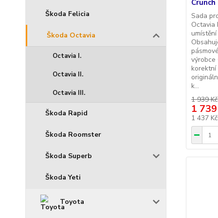
Crunch
Škoda Felicia
Sada pr
Octavia 
umístění
Škoda Octavia
Obsahuje
pásmové
Octavia I.
výrobce
korektní
Octavia II.
originál
k...
Octavia III.
1 939 Kč
1 739
Škoda Rapid
1 437 K
Škoda Roomster
Škoda Superb
Škoda Yeti
Toyota