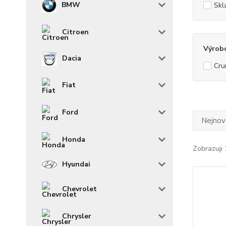
BMW
Skl
Citroen
Výrob
Dacia
Cru
Fiat
Ford
Nejnově
Honda
Zobrazuji 
Hyundai
Chevrolet
Chrysler