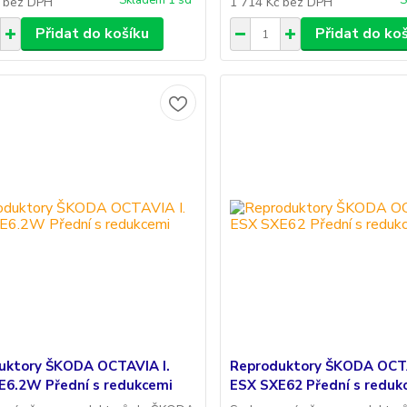
Skladem 1 sd
S
č
bez DPH
1 714 Kč
bez DPH
Přidat do košíku
Přidat do ko
uktory ŠKODA OCTAVIA I.
Reproduktory ŠKODA OCTA
E6.2W Přední s redukcemi
ESX SXE62 Přední s reduk