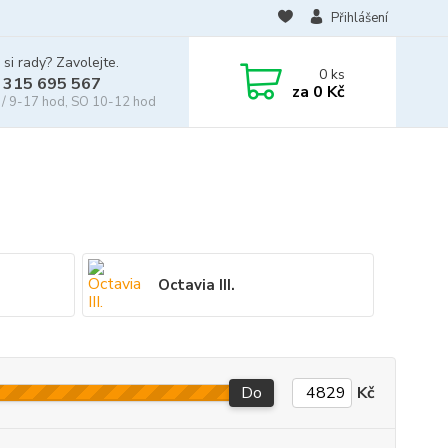
Přihlášení
 si rady? Zavolejte.
0
ks
 315 695 567
za
0 Kč
/ 9-17 hod, SO 10-12 hod
Octavia III.
Do
Kč