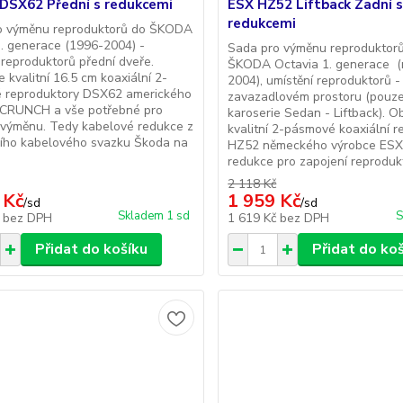
 DSX62 Přední s redukcemi
ESX HZ52 Liftback Zadní 
redukcemi
o výměnu reproduktorů do ŠKODA
I. generace (1996-2004) -
Sada pro výměnu reproduktor
 reproduktorů přední dveře.
ŠKODA Octavia 1. generace (r
 kvalitní 16.5 cm koaxiální 2-
2004), umístění reproduktorů -
 reproduktory DSX62 amerického
zavazadlovém prostoru (pouze
 CRUNCH a vše potřebné pro
karoserie Sedan - Liftback). O
 výměnu. Tedy kabelové redukce z
kvalitní 2-pásmové koaxiální r
ního kabelového svazku Škoda na
HZ52 německého výrobce ESX
redukce pro zapojení reprodukt
2 118 Kč
 Kč
1 959 Kč
/
sd
/
sd
Skladem 1 sd
S
č
bez DPH
1 619 Kč
bez DPH
Přidat do košíku
Přidat do ko