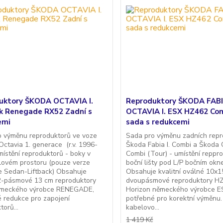
uktory ŠKODA OCTAVIA I.
Reproduktory ŠKODA FABIA
ck Renegade RX52 Zadní s
OCTAVIA I. ESX HZ462 Co
emi
sada s redukcemi
o výměnu reproduktorů ve voze
Sada pro výměnu zadních repr
tavia 1. generace (r.v. 1996-
Škoda Fabia I. Combi a Škoda O
místění reproduktorů - boky v
Combi (Tour) - umístění reppr
lovém prostoru (pouze verze
boční lišty pod L/P bočním okn
e Sedan-Liftback) Obsahuje
Obsahuje kvalitní oválné 10x
 2-pásmové 13 cm reproduktory
dvoupásmové reproduktory H
meckého výrobce RENEGADE,
Horizon německého výrobce E
 redukce pro zapojení
potřebné pro korektní výměnu
torů...
kabelovo...
1 419 Kč