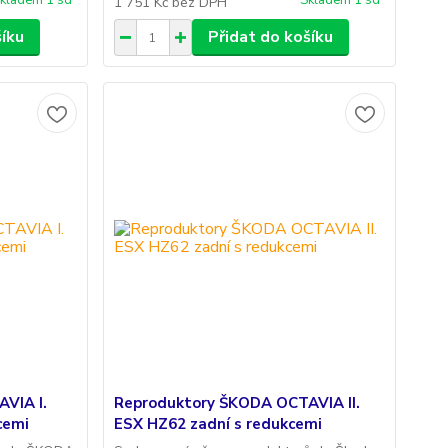
kladem 1 sd
Skladem 1 sd
1 751 Kč
bez DPH
šíku
Přidat do košíku
VIA I.
Reproduktory ŠKODA OCTAVIA II.
cemi
ESX HZ62 zadní s redukcemi