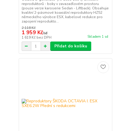
reproduktorů - boky v zavazadlovém prostoru
(pouze verze karoserie Sedan - Liftback). Obsahuje
kvalitní 2-pásmové koaxiální reproduktory HZ52
německého výrobce ESX, kabelové redukce pro
zapojení reprodukto...
2 118 Kč
1 959 Kč
/
sd
Skladem 1 sd
1 619 Kč
bez DPH
Přidat do košíku