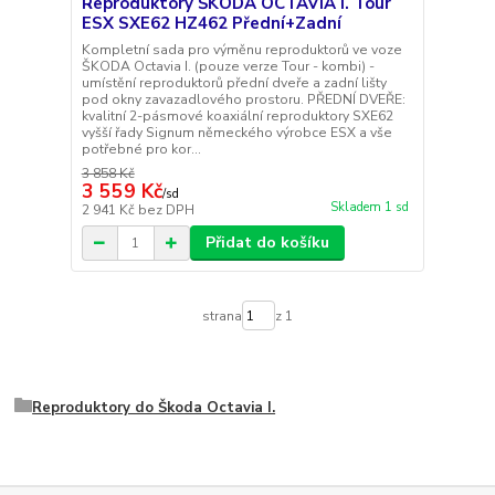
Reproduktory ŠKODA OCTAVIA I. Tour
ESX SXE62 HZ462 Přední+Zadní
Kompletní sada pro výměnu reproduktorů ve voze
ŠKODA Octavia I. (pouze verze Tour - kombi) -
umístění reproduktorů přední dveře a zadní lišty
pod okny zavazadlového prostoru. PŘEDNÍ DVEŘE:
kvalitní 2-pásmové koaxiální reproduktory SXE62
vyšší řady Signum německého výrobce ESX a vše
potřebné pro kor...
3 858 Kč
3 559 Kč
/
sd
Skladem 1 sd
2 941 Kč
bez DPH
Přidat do košíku
strana
z 1
Reproduktory do Škoda Octavia I.