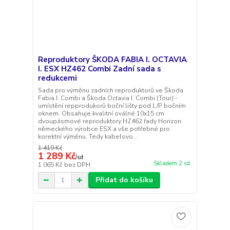
Reproduktory ŠKODA FABIA I. OCTAVIA
I. ESX HZ462 Combi Zadní sada s
redukcemi
Sada pro výměnu zadních reproduktorů ve Škoda
Fabia I. Combi a Škoda Octavia I. Combi (Tour) -
umístění repprodukorů boční lišty pod L/P bočním
oknem. Obsahuje kvalitní oválné 10x15 cm
dvoupásmové reproduktory HZ462 řady Horizon
německého výrobce ESX a vše potřebné pro
korektní výměnu. Tedy kabelovo...
1 419 Kč
1 289 Kč
/
sd
Skladem 2 sd
1 065 Kč
bez DPH
Přidat do košíku