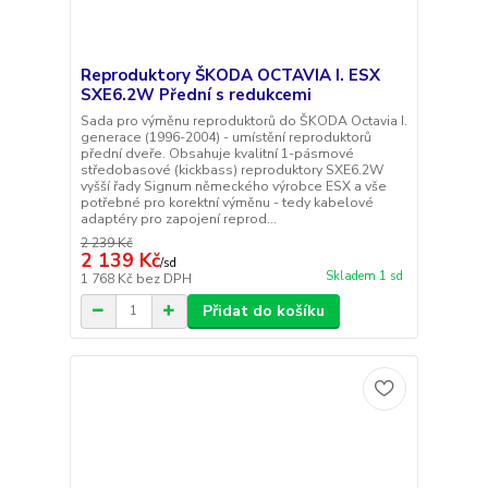
Reproduktory ŠKODA OCTAVIA I. ESX
SXE6.2W Přední s redukcemi
Sada pro výměnu reproduktorů do ŠKODA Octavia I.
generace (1996-2004) - umístění reproduktorů
přední dveře. Obsahuje kvalitní 1-pásmové
středobasové (kickbass) reproduktory SXE6.2W
vyšší řady Signum německého výrobce ESX a vše
potřebné pro korektní výměnu - tedy kabelové
adaptéry pro zapojení reprod...
2 239 Kč
2 139 Kč
/
sd
Skladem 1 sd
1 768 Kč
bez DPH
Přidat do košíku