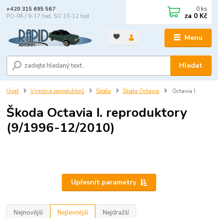
0
ks
+420 315 695 567
za
0 Kč
PO-PÁ / 9-17 hod, SO 10-12 hod
Menu
Hledat
Úvod
Výměna reproduktorů
Škoda
Škoda Octavia
Octavia I.
Škoda Octavia I. reproduktory
(9/1996-12/2010)
Upřesnit parametry
Nejnovější
Nejlevnější
Nejdražší