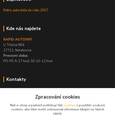
Retro autorádia do roku 2007
Kde nás najdete
RAPID AUTOHIFI
U Tržnice 856
27711, Neratovice
Provozní doba:
PO-PÁ 9-17 hod, SO 10-12 hod
Kontakty
+420 315 695 567
Zpracování cookies
PO-PÁ / 9-17 hod, SO 10-12 hod
Náš e-shop a partneři potřebují Váš
souhlas
s použitím souborů
info@rapid-autohifi.com
cookies, aby Vám mohli zobrazovat informace týkající se Vašich
zájmů.