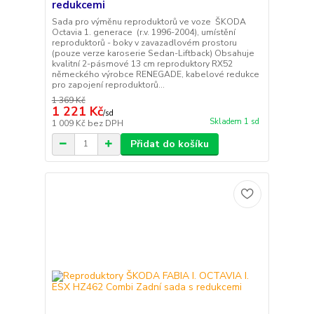
redukcemi
Sada pro výměnu reproduktorů ve voze ŠKODA
Octavia 1. generace (r.v. 1996-2004), umístění
reproduktorů - boky v zavazadlovém prostoru
(pouze verze karoserie Sedan-Liftback) Obsahuje
kvalitní 2-pásmové 13 cm reproduktory RX52
německého výrobce RENEGADE, kabelové redukce
pro zapojení reproduktorů...
1 369 Kč
1 221 Kč
/
sd
Skladem 1 sd
1 009 Kč
bez DPH
Přidat do košíku