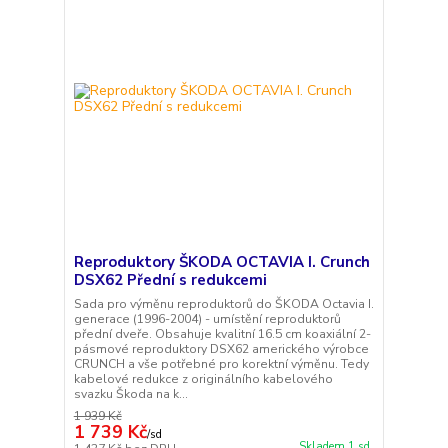
Reproduktory ŠKODA OCTAVIA I. Crunch
DSX62 Přední s redukcemi
Sada pro výměnu reproduktorů do ŠKODA Octavia I.
generace (1996-2004) - umístění reproduktorů
přední dveře. Obsahuje kvalitní 16.5 cm koaxiální 2-
pásmové reproduktory DSX62 amerického výrobce
CRUNCH a vše potřebné pro korektní výměnu. Tedy
kabelové redukce z originálního kabelového
svazku Škoda na k...
1 939 Kč
1 739 Kč
/
sd
Skladem 1 sd