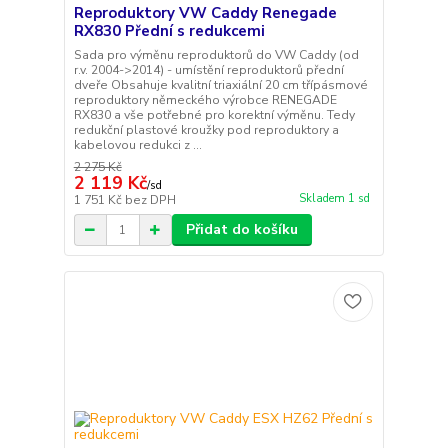
Reproduktory VW Caddy Renegade
RX830 Přední s redukcemi
Sada pro výměnu reproduktorů do VW Caddy (od
r.v. 2004->2014) - umístění reproduktorů přední
dveře Obsahuje kvalitní triaxiální 20 cm třípásmové
reproduktory německého výrobce RENEGADE
RX830 a vše potřebné pro korektní výměnu. Tedy
redukční plastové kroužky pod reproduktory a
kabelovou redukci z ...
2 275 Kč
2 119 Kč
/
sd
Skladem 1 sd
1 751 Kč
bez DPH
Přidat do košíku