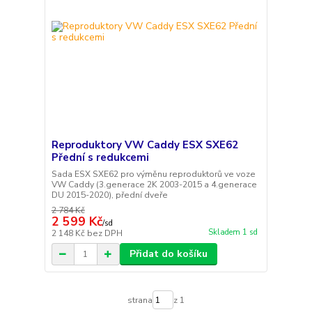
Reproduktory VW Caddy ESX SXE62
Přední s redukcemi
Sada ESX SXE62 pro výměnu reproduktorů ve voze
VW Caddy (3.generace 2K 2003-2015 a 4.generace
DU 2015-2020), přední dveře
2 784 Kč
2 599 Kč
/
sd
Skladem 1 sd
2 148 Kč
bez DPH
Přidat do košíku
strana
z 1