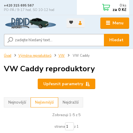
0
ks
+420 315 695 567
za
0 Kč
PO-PÁ / 9-17 hod, SO 10-12 hod
Menu
Hledat
Úvod
Výměna reproduktorů
VW
VW Caddy
VW Caddy reproduktory
Upřesnit parametry
Nejnovější
Nejlevnější
Nejdražší
Zobrazuji 1-5 z 5
strana
z 1