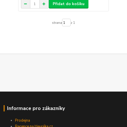
Přidat do košíku
strana
z 1
Informace pro zákazníky
Prodejna
Recence na Heuréka.cz