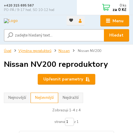
0
ks
+420 315 695 567
za
0 Kč
PO-PÁ / 9-17 hod, SO 10-12 hod
Menu
Hledat
Úvod
Výměna reproduktorů
Nissan
Nissan NV200
Nissan NV200 reproduktory
Upřesnit parametry
Nejnovější
Nejlevnější
Nejdražší
Zobrazuji 1-4 z 4
strana
z 1