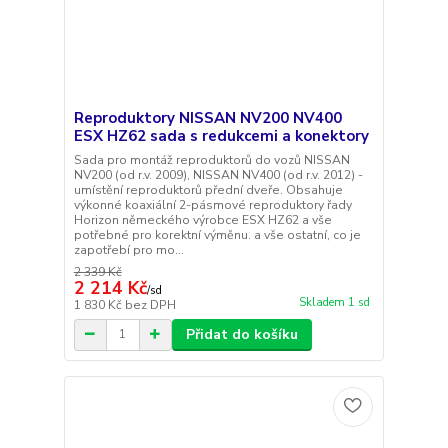
Reproduktory NISSAN NV200 NV400
ESX HZ62 sada s redukcemi a konektory
Sada pro montáž reproduktorů do vozů NISSAN
NV200 (od r.v. 2009), NISSAN NV400 (od r.v. 2012) -
umístění reproduktorů přední dveře. Obsahuje
výkonné koaxiální 2-pásmové reproduktory řady
Horizon německého výrobce ESX HZ62 a vše
potřebné pro korektní výměnu. a vše ostatní, co je
zapotřebí pro mo...
2 339 Kč
2 214 Kč
/
sd
Skladem 1 sd
1 830 Kč
bez DPH
Přidat do košíku