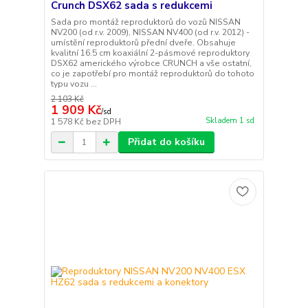
Crunch DSX62 sada s redukcemi
Sada pro montáž reproduktorů do vozů NISSAN
NV200 (od r.v. 2009), NISSAN NV400 (od r.v. 2012) -
umístění reproduktorů přední dveře. Obsahuje
kvalitní 16.5 cm koaxiální 2-pásmové reproduktory
DSX62 amerického výrobce CRUNCH a vše ostatní,
co je zapotřebí pro montáž reproduktorů do tohoto
typu vozu ...
2 103 Kč
1 909 Kč
/
sd
Skladem 1 sd
1 578 Kč
bez DPH
Přidat do košíku