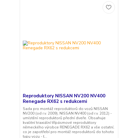
Reproduktory NISSAN NV200 NV400
Renegade RX62 s redukcemi
Sada pro montáž reproduktorů do vozů NISSAN
NV200 (od r.v. 2009), NISSAN NV400 (od r.v. 2012) -
umístění reproduktorů přední dveře. Obsahuje
kvalitní triaxiální třípásmové reproduktory
německého výrobce RENEGADE RX62 a vše ostatní,
co je zapotřebí pro montáž reproduktorů do tohoto
typu vozu - t...