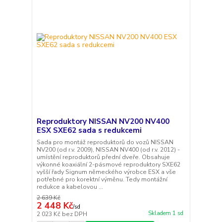
Reproduktory NISSAN NV200 NV400
ESX SXE62 sada s redukcemi
Sada pro montáž reproduktorů do vozů NISSAN
NV200 (od r.v. 2009), NISSAN NV400 (od r.v. 2012) -
umístění reproduktorů přední dveře. Obsahuje
výkonné koaxiální 2-pásmové reproduktory SXE62
vyšší řady Signum německého výrobce ESX a vše
potřebné pro korektní výměnu. Tedy montážní
redukce a kabelovou ...
2 639 Kč
2 448 Kč
/
sd
Skladem 1 sd
2 023 Kč
bez DPH